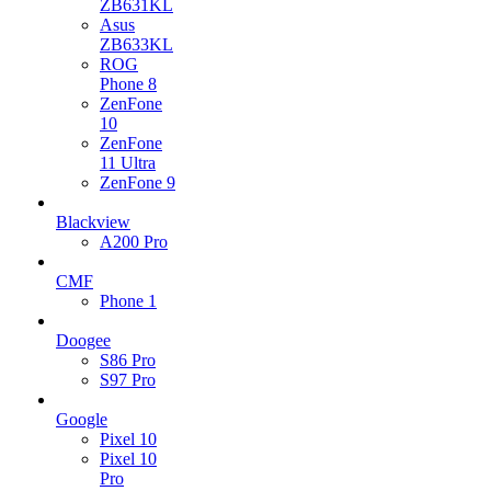
ZB631KL
Asus
ZB633KL
ROG
Phone 8
ZenFone
10
ZenFone
11 Ultra
ZenFone 9
Blackview
A200 Pro
CMF
Phone 1
Doogee
S86 Pro
S97 Pro
Google
Pixel 10
Pixel 10
Pro