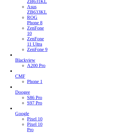
ZB631KL
Asus
ZB633KL
ROG
Phone 8
ZenFone
10
ZenFone
11 Ultra
ZenFone 9
Blackview
A200 Pro
CMF
Phone 1
Doogee
S86 Pro
S97 Pro
Google
Pixel 10
Pixel 10
Pro