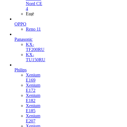
Nord CE
4
Ещё
OPPO
Reno 11
Panasonic
KX-
TF200RU
KX-
TU150RU
Philips
Xenium
E169
Xenium
E172
Xenium
E182
Xenium
E185
Xenium
E207
Xenium