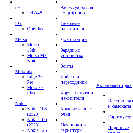
itel
Аксессуары для
Itel A48
смартфонов
LG
Внешние
OnePlus
накопители
Meizu
Док-станции
Meizu
16th
Зарядные
Meizu M8
устройства
Note
Зонты
Motorola
Edge 20
Кабели и
Pro
переходники
Активный отдых
Moto E7
Plus
Карты памяти и
накопители
Велосипед
Nokia
и самокаты
Nokia 105
Компьютерные
(2023)
очки
Гироскутер
Nokia 106
(2023)
Наушники и
Лодочные
Nokia 125
гарнитуры
моторы