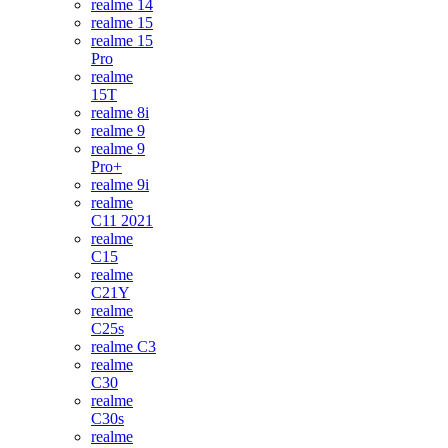
realme 14
realme 15
realme 15
Pro
realme
15T
realme 8i
realme 9
realme 9
Pro+
realme 9i
realme
C11 2021
realme
C15
realme
C21Y
realme
C25s
realme C3
realme
C30
realme
C30s
realme