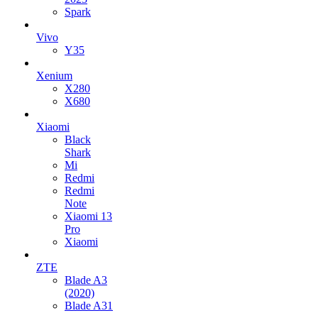
Spark
Vivo
Y35
Xenium
X280
X680
Xiaomi
Black
Shark
Mi
Redmi
Redmi
Note
Xiaomi 13
Pro
Xiaomi
ZTE
Blade A3
(2020)
Blade A31