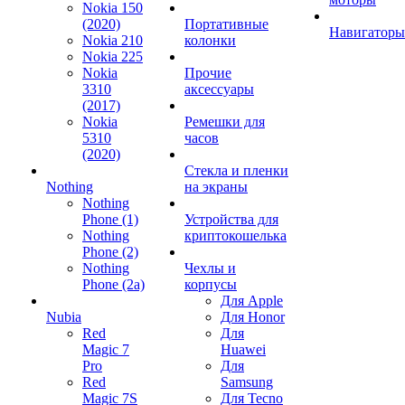
Nokia 150
(2020)
Портативные
Навигаторы
Nokia 210
колонки
Nokia 225
Nokia
Прочие
3310
аксессуары
(2017)
Nokia
Ремешки для
5310
часов
(2020)
Стекла и пленки
Nothing
на экраны
Nothing
Phone (1)
Устройства для
Nothing
криптокошелька
Phone (2)
Nothing
Чехлы и
Phone (2a)
корпусы
Для Apple
Nubia
Для Honor
Red
Для
Magic 7
Huawei
Pro
Для
Red
Samsung
Magic 7S
Для Tecno