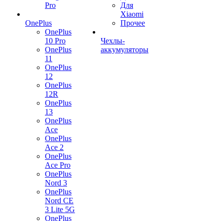
Pro
Для
Xiaomi
OnePlus
Прочее
OnePlus
10 Pro
Чехлы-
OnePlus
аккумуляторы
11
OnePlus
12
OnePlus
12R
OnePlus
13
OnePlus
Ace
OnePlus
Ace 2
OnePlus
Ace Pro
OnePlus
Nord 3
OnePlus
Nord CE
3 Lite 5G
OnePlus