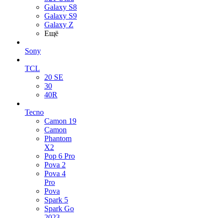
Galaxy S8
Galaxy S9
Galaxy Z
Ещё
Sony
TCL
20 SE
30
40R
Tecno
Camon 19
Camon
Phantom
X2
Pop 6 Pro
Pova 2
Pova 4
Pro
Pova
Spark 5
Spark Go
2023