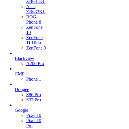
ZB631KL
Asus
ZB633KL
ROG
Phone 8
ZenFone
10
ZenFone
11 Ultra
ZenFone 9
Blackview
A200 Pro
CMF
Phone 1
Doogee
S86 Pro
S97 Pro
Google
Pixel 10
Pixel 10
Pro