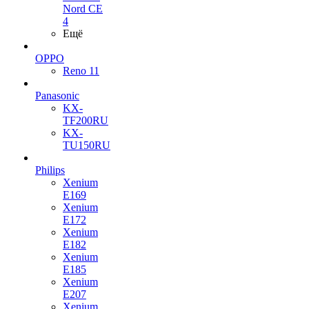
Nord CE
4
Ещё
OPPO
Reno 11
Panasonic
KX-
TF200RU
KX-
TU150RU
Philips
Xenium
E169
Xenium
E172
Xenium
E182
Xenium
E185
Xenium
E207
Xenium