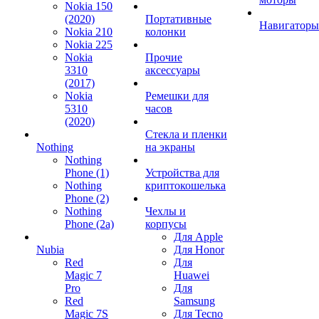
Nokia 150
(2020)
Портативные
Навигаторы
Nokia 210
колонки
Nokia 225
Nokia
Прочие
3310
аксессуары
(2017)
Nokia
Ремешки для
5310
часов
(2020)
Стекла и пленки
Nothing
на экраны
Nothing
Phone (1)
Устройства для
Nothing
криптокошелька
Phone (2)
Nothing
Чехлы и
Phone (2a)
корпусы
Для Apple
Nubia
Для Honor
Red
Для
Magic 7
Huawei
Pro
Для
Red
Samsung
Magic 7S
Для Tecno