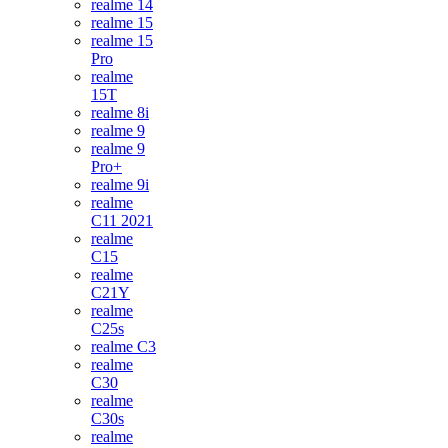
realme 14
realme 15
realme 15
Pro
realme
15T
realme 8i
realme 9
realme 9
Pro+
realme 9i
realme
C11 2021
realme
C15
realme
C21Y
realme
C25s
realme C3
realme
C30
realme
C30s
realme