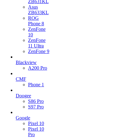
ZB631KL
Asus
ZB633KL
ROG
Phone 8
ZenFone
10
ZenFone
11 Ultra
ZenFone 9
Blackview
A200 Pro
CMF
Phone 1
Doogee
S86 Pro
S97 Pro
Google
Pixel 10
Pixel 10
Pro