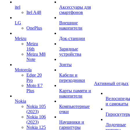
itel
Аксессуары для
Itel A48
смартфонов
LG
Внешние
OnePlus
накопители
Meizu
Док-станции
Meizu
16th
Зарядные
Meizu M8
устройства
Note
Зонты
Motorola
Edge 20
Кабели и
Pro
переходники
Активный отдых
Moto E7
Plus
Карты памяти и
накопители
Велосипед
Nokia
и самокаты
Nokia 105
Компьютерные
(2023)
очки
Гироскутер
Nokia 106
(2023)
Наушники и
Лодочные
Nokia 125
гарнитуры
моторы