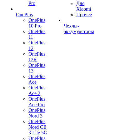
Pro
Для
Xiaomi
OnePlus
Прочее
OnePlus
10 Pro
Чехлы-
OnePlus
аккумуляторы
11
OnePlus
12
OnePlus
12R
OnePlus
13
OnePlus
Ace
OnePlus
Ace 2
OnePlus
Ace Pro
OnePlus
Nord 3
OnePlus
Nord CE
3 Lite 5G
OnePlus