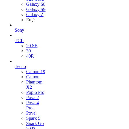
Galaxy S8
Galaxy S9
Galaxy Z
Ещё
Sony
TCL
20 SE
30
40R
Tecno
Camon 19
Camon
Phantom
X2
Pop 6 Pro
Pova 2
Pova 4
Pro
Pova
Spark 5
Spark Go
2023