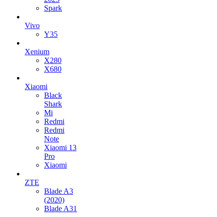
Spark
Vivo
Y35
Xenium
X280
X680
Xiaomi
Black
Shark
Mi
Redmi
Redmi
Note
Xiaomi 13
Pro
Xiaomi
ZTE
Blade A3
(2020)
Blade A31