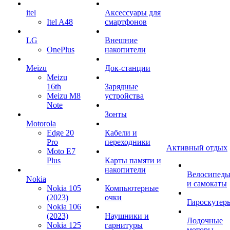
itel
Аксессуары для
Itel A48
смартфонов
LG
Внешние
OnePlus
накопители
Meizu
Док-станции
Meizu
16th
Зарядные
Meizu M8
устройства
Note
Зонты
Motorola
Edge 20
Кабели и
Pro
переходники
Активный отдых
Moto E7
Plus
Карты памяти и
накопители
Велосипед
Nokia
и самокаты
Nokia 105
Компьютерные
(2023)
очки
Гироскутер
Nokia 106
(2023)
Наушники и
Лодочные
Nokia 125
гарнитуры
моторы