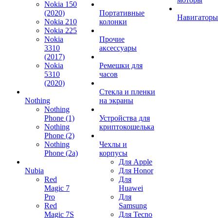
Nokia 150
(2020)
Портативные
Навигаторы
Nokia 210
колонки
Nokia 225
Nokia
Прочие
3310
аксессуары
(2017)
Nokia
Ремешки для
5310
часов
(2020)
Стекла и пленки
Nothing
на экраны
Nothing
Phone (1)
Устройства для
Nothing
криптокошелька
Phone (2)
Nothing
Чехлы и
Phone (2a)
корпусы
Для Apple
Nubia
Для Honor
Red
Для
Magic 7
Huawei
Pro
Для
Red
Samsung
Magic 7S
Для Tecno