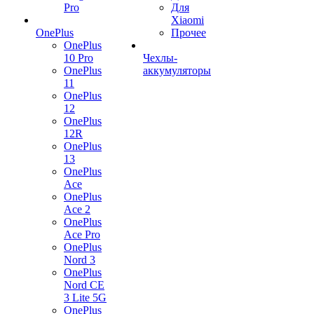
Pro
Для
Xiaomi
OnePlus
Прочее
OnePlus
10 Pro
Чехлы-
OnePlus
аккумуляторы
11
OnePlus
12
OnePlus
12R
OnePlus
13
OnePlus
Ace
OnePlus
Ace 2
OnePlus
Ace Pro
OnePlus
Nord 3
OnePlus
Nord CE
3 Lite 5G
OnePlus