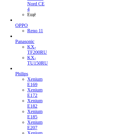
Nord CE
4
Ещё
OPPO
Reno 11
Panasonic
KX-
TF200RU
KX-
TU150RU
Philips
Xenium
E169
Xenium
E172
Xenium
E182
Xenium
E185
Xenium
E207
Xenium