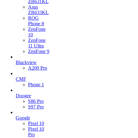
ZB631KL
Asus
ZB633KL
ROG
Phone 8
ZenFone
10
ZenFone
11 Ultra
ZenFone 9
Blackview
A200 Pro
CMF
Phone 1
Doogee
S86 Pro
S97 Pro
Google
Pixel 10
Pixel 10
Pro