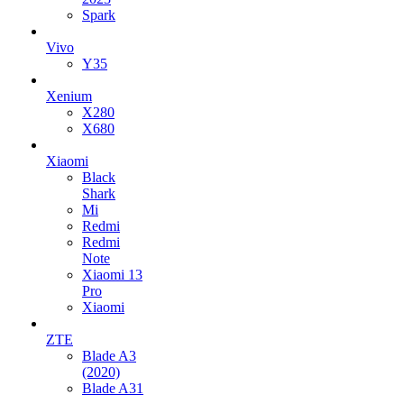
Spark
Vivo
Y35
Xenium
X280
X680
Xiaomi
Black
Shark
Mi
Redmi
Redmi
Note
Xiaomi 13
Pro
Xiaomi
ZTE
Blade A3
(2020)
Blade A31