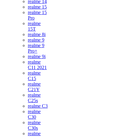
realme 14
realme 15
realme 15
Pro
realme
15T
realme 8i
realme 9
realme 9
Pro+
realme 9i
realme
C11 2021
realme
C15
realme
C21Y
realme
C25s
realme C3
realme
C30
realme
C30s
realme