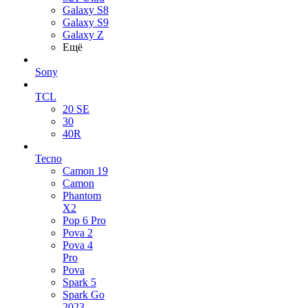
Galaxy S8
Galaxy S9
Galaxy Z
Ещё
Sony
TCL
20 SE
30
40R
Tecno
Camon 19
Camon
Phantom
X2
Pop 6 Pro
Pova 2
Pova 4
Pro
Pova
Spark 5
Spark Go
2023