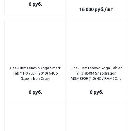
0 руб.
16 000
руб.
/шт
Планшет Lenovo Yoga Smart
Планшет Lenovo Yoga Tablet
Tab YT-X705F (2019) 64Gb
YT3-850M Snapdragon
(Цвет: Iron Gray)
MSM8909 (1.0) 4C / RAM2Gb /
ROM16Gb 8 IPS 1280x800 / 3G
/ 4G / Android 6.0 / черный /
0 руб.
0 руб.
5Mpix / 2Mpix / BT / GPS /
WiFi / Touch / microSD /
minUSB / 4290mAh