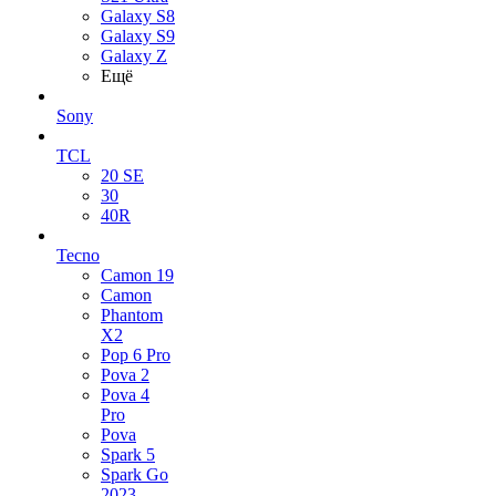
Galaxy S8
Galaxy S9
Galaxy Z
Ещё
Sony
TCL
20 SE
30
40R
Tecno
Camon 19
Camon
Phantom
X2
Pop 6 Pro
Pova 2
Pova 4
Pro
Pova
Spark 5
Spark Go
2023