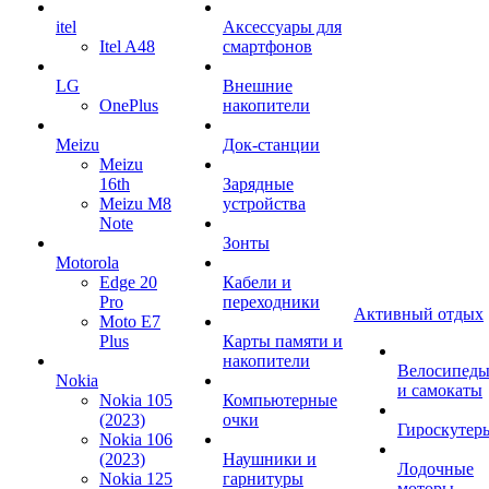
itel
Аксессуары для
Itel A48
смартфонов
LG
Внешние
OnePlus
накопители
Meizu
Док-станции
Meizu
16th
Зарядные
Meizu M8
устройства
Note
Зонты
Motorola
Edge 20
Кабели и
Pro
переходники
Активный отдых
Moto E7
Plus
Карты памяти и
накопители
Велосипед
Nokia
и самокаты
Nokia 105
Компьютерные
(2023)
очки
Гироскутер
Nokia 106
(2023)
Наушники и
Лодочные
Nokia 125
гарнитуры
моторы