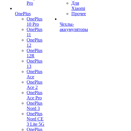
Pro
Для
Xiaomi
OnePlus
Прочее
OnePlus
10 Pro
Чехлы-
OnePlus
аккумуляторы
11
OnePlus
12
OnePlus
12R
OnePlus
13
OnePlus
Ace
OnePlus
Ace 2
OnePlus
Ace Pro
OnePlus
Nord 3
OnePlus
Nord CE
3 Lite 5G
OnePlus