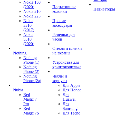
Nokia 150
(2020)
Портативные
Навигаторы
Nokia 210
колонки
Nokia 225
Nokia
Прочие
3310
аксессуары
(2017)
Nokia
Ремешки для
5310
часов
(2020)
Стекла и пленки
Nothing
на экраны
Nothing
Phone (1)
Устройства для
Nothing
криптокошелька
Phone (2)
Nothing
Чехлы и
Phone (2a)
корпусы
Для Apple
Nubia
Для Honor
Red
Для
Magic 7
Huawei
Pro
Для
Red
Samsung
Magic 7S
Для Tecno