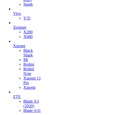
Spark
Vivo
Y35
Xenium
X280
X680
Xiaomi
Black
Shark
Mi
Redmi
Redmi
Note
Xiaomi 13
Pro
Xiaomi
ZTE
Blade A3
(2020)
Blade A31