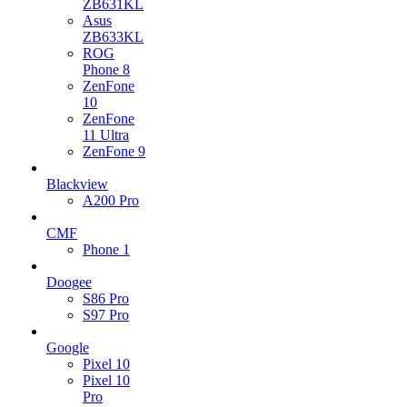
ZB631KL
Asus
ZB633KL
ROG
Phone 8
ZenFone
10
ZenFone
11 Ultra
ZenFone 9
Blackview
A200 Pro
CMF
Phone 1
Doogee
S86 Pro
S97 Pro
Google
Pixel 10
Pixel 10
Pro