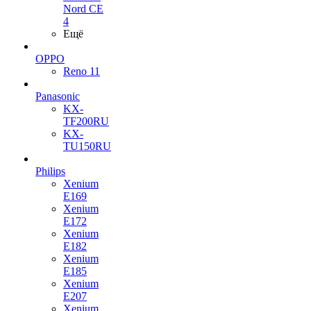
Nord CE
4
Ещё
OPPO
Reno 11
Panasonic
KX-
TF200RU
KX-
TU150RU
Philips
Xenium
E169
Xenium
E172
Xenium
E182
Xenium
E185
Xenium
E207
Xenium