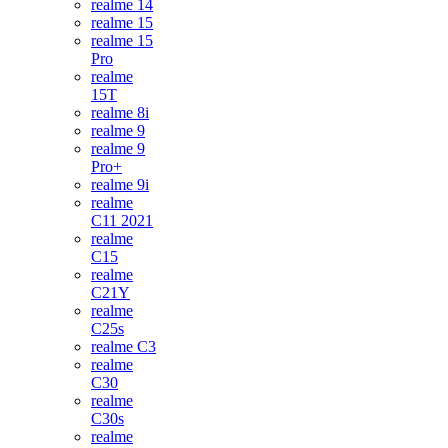
realme 14
realme 15
realme 15
Pro
realme
15T
realme 8i
realme 9
realme 9
Pro+
realme 9i
realme
C11 2021
realme
C15
realme
C21Y
realme
C25s
realme C3
realme
C30
realme
C30s
realme