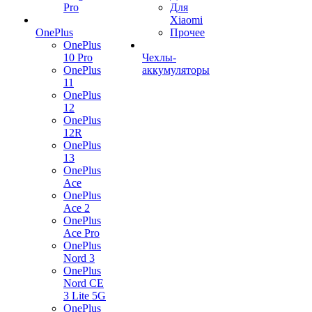
Pro
Для
Xiaomi
OnePlus
Прочее
OnePlus
10 Pro
Чехлы-
OnePlus
аккумуляторы
11
OnePlus
12
OnePlus
12R
OnePlus
13
OnePlus
Ace
OnePlus
Ace 2
OnePlus
Ace Pro
OnePlus
Nord 3
OnePlus
Nord CE
3 Lite 5G
OnePlus