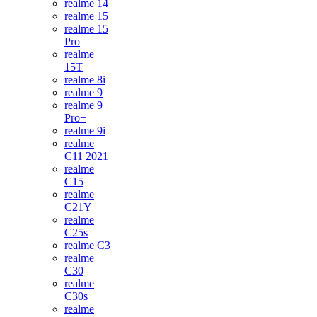
realme 14
realme 15
realme 15
Pro
realme
15T
realme 8i
realme 9
realme 9
Pro+
realme 9i
realme
C11 2021
realme
C15
realme
C21Y
realme
C25s
realme C3
realme
C30
realme
C30s
realme