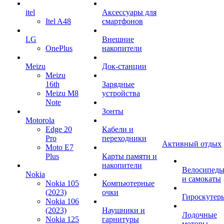
itel
Аксессуары для
Itel A48
смартфонов
LG
Внешние
OnePlus
накопители
Meizu
Док-станции
Meizu
16th
Зарядные
Meizu M8
устройства
Note
Зонты
Motorola
Edge 20
Кабели и
Pro
переходники
Активный отдых
Moto E7
Plus
Карты памяти и
накопители
Велосипед
Nokia
и самокаты
Nokia 105
Компьютерные
(2023)
очки
Гироскутер
Nokia 106
(2023)
Наушники и
Лодочные
Nokia 125
гарнитуры
моторы