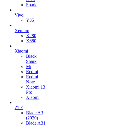
Spark
Vivo
Y35
Xenium
X280
X680
Xiaomi
Black
Shark
Mi
Redmi
Redmi
Note
Xiaomi 13
Pro
Xiaomi
ZTE
Blade A3
(2020)
Blade A31