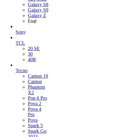
Galaxy S8
Galaxy S9
Galaxy Z
Ещё
Sony
TCL
20 SE
30
40R
Tecno
Camon 19
Camon
Phantom
X2
Pop 6 Pro
Pova 2
Pova 4
Pro
Pova
Spark 5
Spark Go
2023