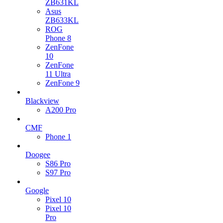
ZB631KL
Asus
ZB633KL
ROG
Phone 8
ZenFone
10
ZenFone
11 Ultra
ZenFone 9
Blackview
A200 Pro
CMF
Phone 1
Doogee
S86 Pro
S97 Pro
Google
Pixel 10
Pixel 10
Pro