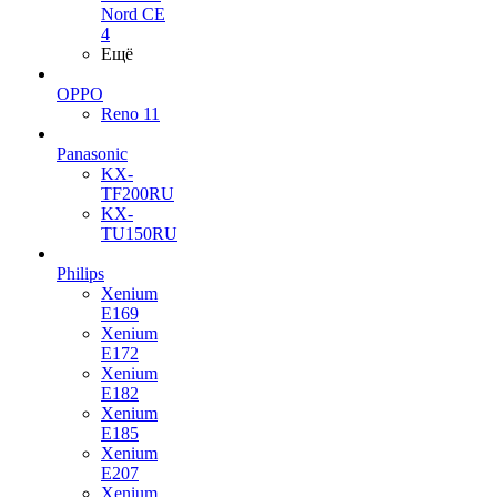
Nord CE
4
Ещё
OPPO
Reno 11
Panasonic
KX-
TF200RU
KX-
TU150RU
Philips
Xenium
E169
Xenium
E172
Xenium
E182
Xenium
E185
Xenium
E207
Xenium