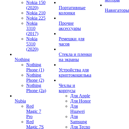
Nokia 150
(2020)
Портативные
Навигаторы
Nokia 210
колонки
Nokia 225
Nokia
Прочие
3310
аксессуары
(2017)
Nokia
Ремешки для
5310
часов
(2020)
Стекла и пленки
Nothing
на экраны
Nothing
Phone (1)
Устройства для
Nothing
криптокошелька
Phone (2)
Nothing
Чехлы и
Phone (2a)
корпусы
Для Apple
Nubia
Для Honor
Red
Для
Magic 7
Huawei
Pro
Для
Red
Samsung
Magic 7S
Для Tecno