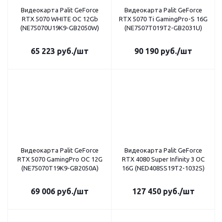
Видеокарта Palit GeForce
Видеокарта Palit GeForce
RTX 5070 WHITE OC 12Gb
RTX 5070 Ti GamingPro-S 16G
(NE75070U19K9-GB2050W)
(NE7507T019T2-GB2031U)
65 223
руб.
/шт
90 190
руб.
/шт
Видеокарта Palit GeForce
Видеокарта Palit GeForce
RTX 5070 GamingPro OC 12G
RTX 4080 Super Infinity 3 OC
(NE75070T19K9-GB2050A)
16G (NED408SS19T2-1032S)
69 006
руб.
/шт
127 450
руб.
/шт