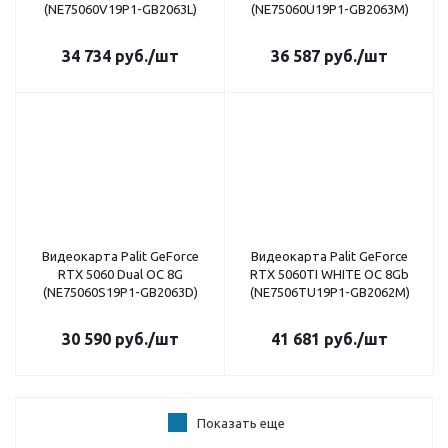
(NE75060V19P1-GB2063L)
(NE75060U19P1-GB2063M)
34 734
руб.
/шт
36 587
руб.
/шт
Видеокарта Palit GeForce
Видеокарта Palit GeForce
RTX 5060 Dual OC 8G
RTX 5060TI WHITE OC 8Gb
(NE75060S19P1-GB2063D)
(NE7506TU19P1-GB2062M)
30 590
руб.
/шт
41 681
руб.
/шт
Показать еще