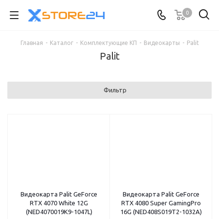
0
Главная
-
Каталог
-
Комплектующие КП
-
Видеокарты
-
Palit
Palit
Фильтр
Видеокарта Palit GeForce
Видеокарта Palit GeForce
RTX 4070 White 12G
RTX 4080 Super GamingPro
(NED4070019K9-1047L)
16G (NED408S019T2-1032A)