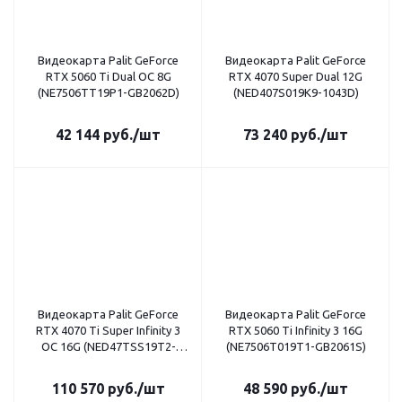
Видеокарта Palit GeForce
Видеокарта Palit GeForce
RTX 5060 Ti Dual OC 8G
RTX 4070 Super Dual 12G
(NE7506TT19P1-GB2062D)
(NED407S019K9-1043D)
42 144
руб.
/шт
73 240
руб.
/шт
Видеокарта Palit GeForce
Видеокарта Palit GeForce
RTX 4070 Ti Super Infinity 3
RTX 5060 Ti Infinity 3 16G
OC 16G (NED47TSS19T2-
(NE7506T019T1-GB2061S)
1043S)
110 570
руб.
/шт
48 590
руб.
/шт