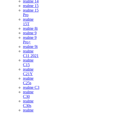
realme 14
realme 15
realme 15
Pro
realme
15T
realme 8i
realme 9
realme 9
Pro+
realme 9i
realme
C11 2021
realme
C15
realme
C21Y
realme
C25s
realme C3
realme
C30
realme
C30s
realme