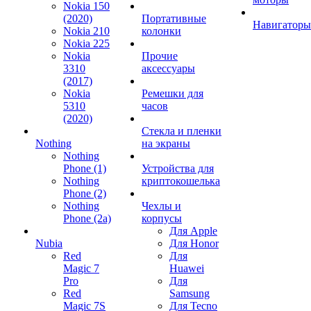
Nokia 150
(2020)
Портативные
Навигаторы
Nokia 210
колонки
Nokia 225
Nokia
Прочие
3310
аксессуары
(2017)
Nokia
Ремешки для
5310
часов
(2020)
Стекла и пленки
Nothing
на экраны
Nothing
Phone (1)
Устройства для
Nothing
криптокошелька
Phone (2)
Nothing
Чехлы и
Phone (2a)
корпусы
Для Apple
Nubia
Для Honor
Red
Для
Magic 7
Huawei
Pro
Для
Red
Samsung
Magic 7S
Для Tecno