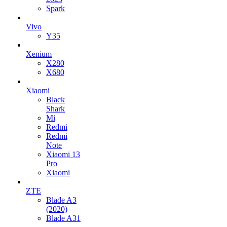
Spark
Vivo
Y35
Xenium
X280
X680
Xiaomi
Black
Shark
Mi
Redmi
Redmi
Note
Xiaomi 13
Pro
Xiaomi
ZTE
Blade A3
(2020)
Blade A31