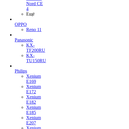
Nord CE
4
Ещё
OPPO
Reno 11
Panasonic
KX-
TF200RU
KX-
TU150RU
Philips
Xenium
E169
Xenium
E172
Xenium
E182
Xenium
E185
Xenium
E207
Xenium