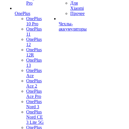
Pro
Для
Xiaomi
OnePlus
Прочее
OnePlus
10 Pro
Чехлы-
OnePlus
аккумуляторы
11
OnePlus
12
OnePlus
12R
OnePlus
13
OnePlus
Ace
OnePlus
Ace 2
OnePlus
Ace Pro
OnePlus
Nord 3
OnePlus
Nord CE
3 Lite 5G
OnePlus