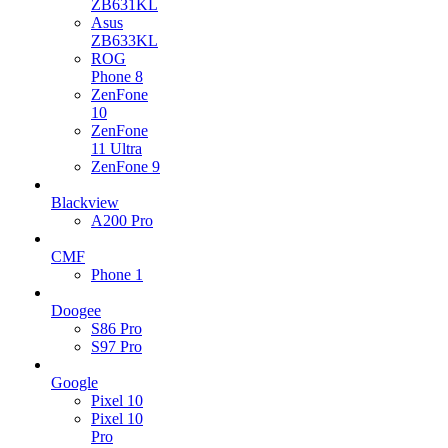
ZB631KL
Asus
ZB633KL
ROG
Phone 8
ZenFone
10
ZenFone
11 Ultra
ZenFone 9
Blackview
A200 Pro
CMF
Phone 1
Doogee
S86 Pro
S97 Pro
Google
Pixel 10
Pixel 10
Pro