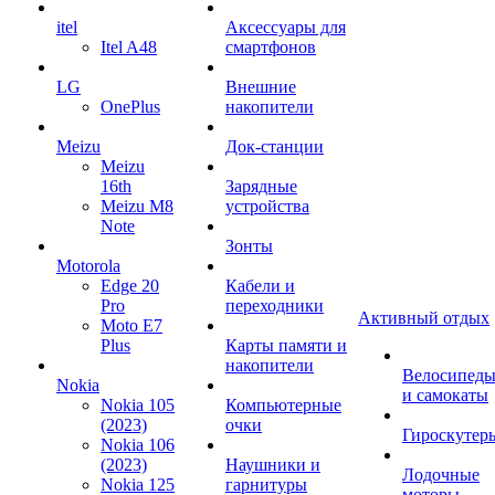
itel
Аксессуары для
Itel A48
смартфонов
LG
Внешние
OnePlus
накопители
Meizu
Док-станции
Meizu
16th
Зарядные
Meizu M8
устройства
Note
Зонты
Motorola
Edge 20
Кабели и
Pro
переходники
Активный отдых
Moto E7
Plus
Карты памяти и
накопители
Велосипед
Nokia
и самокаты
Nokia 105
Компьютерные
(2023)
очки
Гироскутер
Nokia 106
(2023)
Наушники и
Лодочные
Nokia 125
гарнитуры
моторы