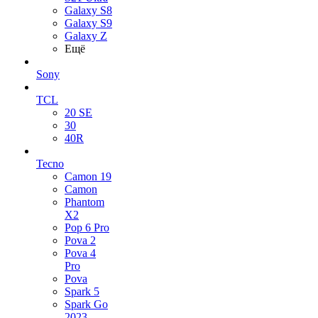
Galaxy S8
Galaxy S9
Galaxy Z
Ещё
Sony
TCL
20 SE
30
40R
Tecno
Camon 19
Camon
Phantom
X2
Pop 6 Pro
Pova 2
Pova 4
Pro
Pova
Spark 5
Spark Go
2023