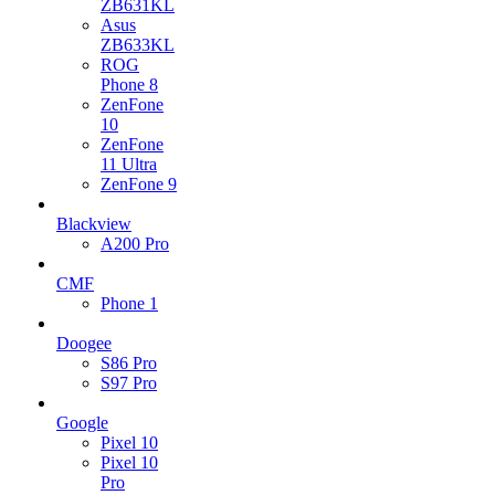
ZB631KL
Asus
ZB633KL
ROG
Phone 8
ZenFone
10
ZenFone
11 Ultra
ZenFone 9
Blackview
A200 Pro
CMF
Phone 1
Doogee
S86 Pro
S97 Pro
Google
Pixel 10
Pixel 10
Pro