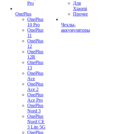
Pro
Для
Xiaomi
OnePlus
Прочее
OnePlus
10 Pro
Чехлы-
OnePlus
аккумуляторы
11
OnePlus
12
OnePlus
12R
OnePlus
13
OnePlus
Ace
OnePlus
Ace 2
OnePlus
Ace Pro
OnePlus
Nord 3
OnePlus
Nord CE
3 Lite 5G
OnePlus