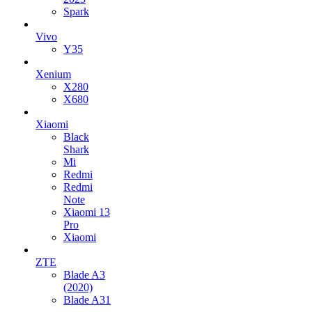
Spark
Vivo
Y35
Xenium
X280
X680
Xiaomi
Black
Shark
Mi
Redmi
Redmi
Note
Xiaomi 13
Pro
Xiaomi
ZTE
Blade A3
(2020)
Blade A31