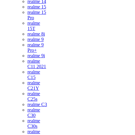
realme 14
realme 15
realme 15
Pro
realme
15T
realme 8i
realme 9
realme 9
Pro+
realme 9i
realme
C11 2021
realme
C15
realme
C21Y
realme
C25s
realme C3
realme
C30
realme
C30s
realme