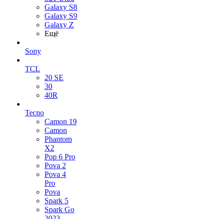
Galaxy S8
Galaxy S9
Galaxy Z
Ещё
Sony
TCL
20 SE
30
40R
Tecno
Camon 19
Camon
Phantom
X2
Pop 6 Pro
Pova 2
Pova 4
Pro
Pova
Spark 5
Spark Go
2023