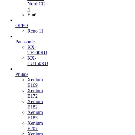
Nord CE
4
Ещё
OPPO
Reno 11
Panasonic
KX-
TF200RU
KX-
TU150RU
Philips
Xenium
E169
Xenium
E172
Xenium
E182
Xenium
E185
Xenium
E207
Xenium