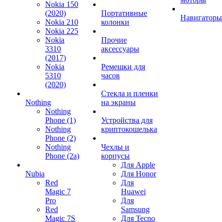
Nokia 150
(2020)
Портативные
Навигаторы
Nokia 210
колонки
Nokia 225
Nokia
Прочие
3310
аксессуары
(2017)
Nokia
Ремешки для
5310
часов
(2020)
Стекла и пленки
Nothing
на экраны
Nothing
Phone (1)
Устройства для
Nothing
криптокошелька
Phone (2)
Nothing
Чехлы и
Phone (2a)
корпусы
Для Apple
Nubia
Для Honor
Red
Для
Magic 7
Huawei
Pro
Для
Red
Samsung
Magic 7S
Для Tecno