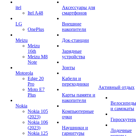
itel
Аксессуары для
Itel A48
смартфонов
LG
Внешние
OnePlus
накопители
Meizu
Док-станции
Meizu
16th
Зарядные
Meizu M8
устройства
Note
Зонты
Motorola
Edge 20
Кабели и
Pro
переходники
Активный отдых
Moto E7
Plus
Карты памяти и
накопители
Велосипед
Nokia
и самокаты
Nokia 105
Компьютерные
(2023)
очки
Гироскутер
Nokia 106
(2023)
Наушники и
Лодочные
Nokia 125
гарнитуры
моторы