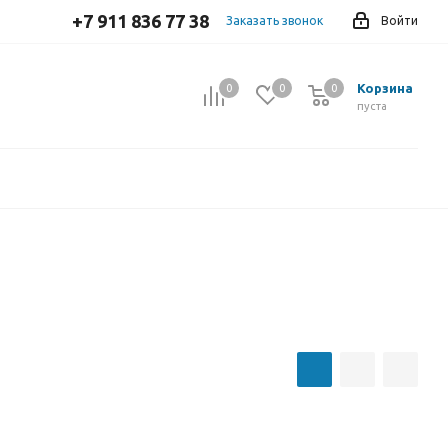
+7 911 836 77 38
Заказать звонок
Войти
Корзина
0
0
0
0
пуста