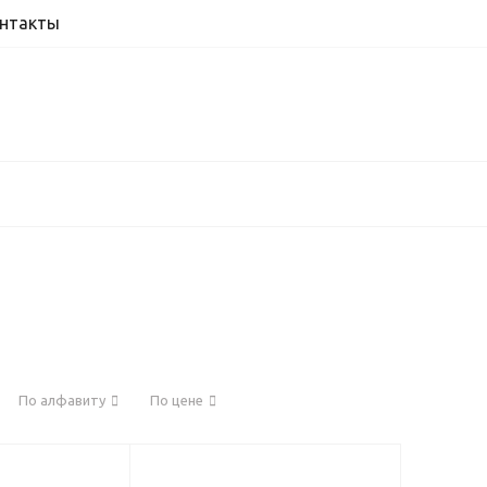
нтакты
По алфавиту
По цене