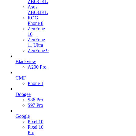
ZB631KL
Asus
ZB633KL
ROG
Phone 8
ZenFone
10
ZenFone
11 Ultra
ZenFone 9
Blackview
A200 Pro
CMF
Phone 1
Doogee
S86 Pro
S97 Pro
Google
Pixel 10
Pixel 10
Pro