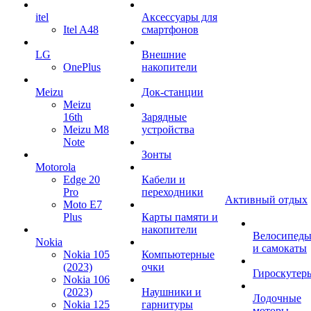
itel
Аксессуары для
Itel A48
смартфонов
LG
Внешние
OnePlus
накопители
Meizu
Док-станции
Meizu
16th
Зарядные
Meizu M8
устройства
Note
Зонты
Motorola
Edge 20
Кабели и
Pro
переходники
Активный отдых
Moto E7
Plus
Карты памяти и
накопители
Велосипед
Nokia
и самокаты
Nokia 105
Компьютерные
(2023)
очки
Гироскутер
Nokia 106
(2023)
Наушники и
Лодочные
Nokia 125
гарнитуры
моторы