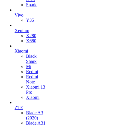
Spark
Vivo
Y35
Xenium
X280
X680
Xiaomi
Black
Shark
Mi
Redmi
Redmi
Note
Xiaomi 13
Pro
Xiaomi
ZTE
Blade A3
(2020)
Blade A31