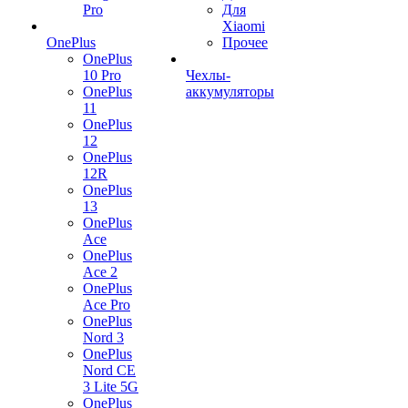
Pro
Для
Xiaomi
OnePlus
Прочее
OnePlus
10 Pro
Чехлы-
OnePlus
аккумуляторы
11
OnePlus
12
OnePlus
12R
OnePlus
13
OnePlus
Ace
OnePlus
Ace 2
OnePlus
Ace Pro
OnePlus
Nord 3
OnePlus
Nord CE
3 Lite 5G
OnePlus