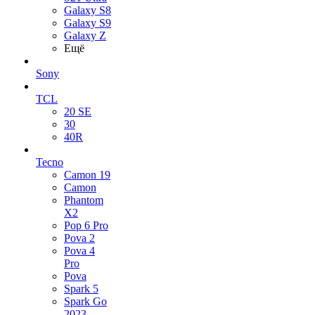
Galaxy S8
Galaxy S9
Galaxy Z
Ещё
Sony
TCL
20 SE
30
40R
Tecno
Camon 19
Camon
Phantom
X2
Pop 6 Pro
Pova 2
Pova 4
Pro
Pova
Spark 5
Spark Go
2023