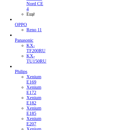
Nord CE
4
Ещё
OPPO
Reno 11
Panasonic
KX-
TF200RU
KX-
TU150RU
Philips
Xenium
E169
Xenium
E172
Xenium
E182
Xenium
E185
Xenium
E207
Xenium