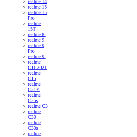
realme 14
realme 15
realme 15
Pro
realme
15T
realme 8i
realme 9
realme 9
Pro+
realme 9i
realme
C11 2021
realme
C15
realme
C21Y
realme
C25s
realme C3
realme
C30
realme
C30s
realme