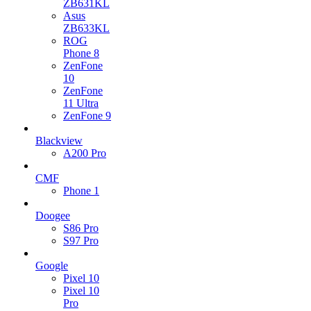
ZB631KL
Asus
ZB633KL
ROG
Phone 8
ZenFone
10
ZenFone
11 Ultra
ZenFone 9
Blackview
A200 Pro
CMF
Phone 1
Doogee
S86 Pro
S97 Pro
Google
Pixel 10
Pixel 10
Pro