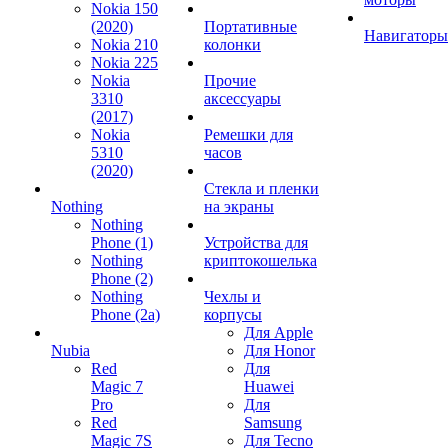
Nokia 150
(2020)
Портативные
Навигаторы
Nokia 210
колонки
Nokia 225
Nokia
Прочие
3310
аксессуары
(2017)
Nokia
Ремешки для
5310
часов
(2020)
Стекла и пленки
Nothing
на экраны
Nothing
Phone (1)
Устройства для
Nothing
криптокошелька
Phone (2)
Nothing
Чехлы и
Phone (2a)
корпусы
Для Apple
Nubia
Для Honor
Red
Для
Magic 7
Huawei
Pro
Для
Red
Samsung
Magic 7S
Для Tecno