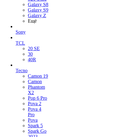
Galaxy S8
Galaxy S9
Galaxy Z
Ещё
Sony
TCL
20 SE
30
40R
Tecno
Camon 19
Camon
Phantom
X2
Pop 6 Pro
Pova 2
Pova 4
Pro
Pova
Spark 5
Spark Go
2023