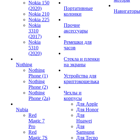
Nokia 150
(2020)
Портативные
Навигаторы
Nokia 210
колонки
Nokia 225
Nokia
Прочие
3310
аксессуары
(2017)
Nokia
Ремешки для
5310
часов
(2020)
Стекла и пленки
Nothing
на экраны
Nothing
Phone (1)
Устройства для
Nothing
криптокошелька
Phone (2)
Nothing
Чехлы и
Phone (2a)
корпусы
Для Apple
Nubia
Для Honor
Red
Для
Magic 7
Huawei
Pro
Для
Red
Samsung
Magic 7S
Для Tecno