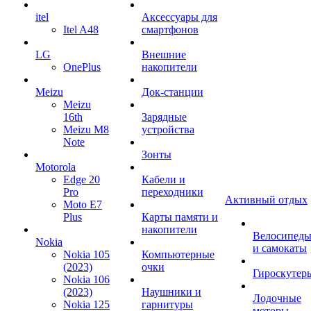
itel
Аксессуары для
Itel A48
смартфонов
LG
Внешние
OnePlus
накопители
Meizu
Док-станции
Meizu
16th
Зарядные
Meizu M8
устройства
Note
Зонты
Motorola
Edge 20
Кабели и
Pro
переходники
Активный отдых
Moto E7
Plus
Карты памяти и
накопители
Велосипед
Nokia
и самокаты
Nokia 105
Компьютерные
(2023)
очки
Гироскутер
Nokia 106
(2023)
Наушники и
Лодочные
Nokia 125
гарнитуры
моторы