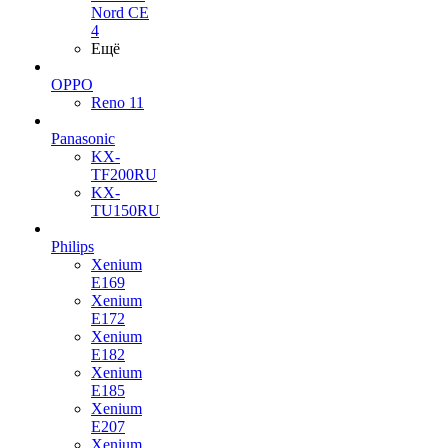
Nord CE
4
Ещё
OPPO
Reno 11
Panasonic
KX-
TF200RU
KX-
TU150RU
Philips
Xenium
E169
Xenium
E172
Xenium
E182
Xenium
E185
Xenium
E207
Xenium