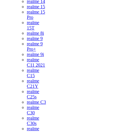
realme 14
realme 15
realme 15
Pro
realme
15T
realme 8i
realme 9
realme 9
Pro+
realme 9i
realme
C11 2021
realme
C15
realme
C21Y
realme
C25s
realme C3
realme
C30
realme
C30s
realme