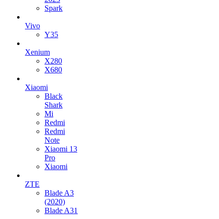
Spark
Vivo
Y35
Xenium
X280
X680
Xiaomi
Black
Shark
Mi
Redmi
Redmi
Note
Xiaomi 13
Pro
Xiaomi
ZTE
Blade A3
(2020)
Blade A31