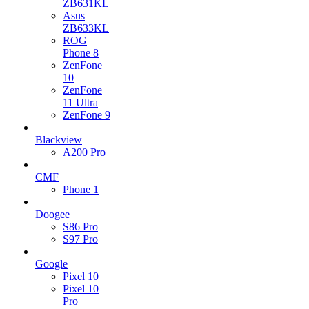
ZB631KL
Asus
ZB633KL
ROG
Phone 8
ZenFone
10
ZenFone
11 Ultra
ZenFone 9
Blackview
A200 Pro
CMF
Phone 1
Doogee
S86 Pro
S97 Pro
Google
Pixel 10
Pixel 10
Pro