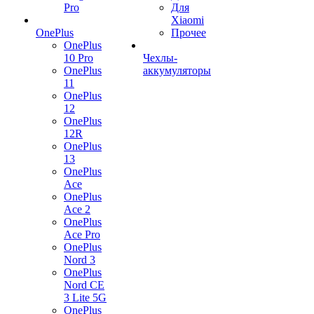
Pro
Для
Xiaomi
OnePlus
Прочее
OnePlus
10 Pro
Чехлы-
OnePlus
аккумуляторы
11
OnePlus
12
OnePlus
12R
OnePlus
13
OnePlus
Ace
OnePlus
Ace 2
OnePlus
Ace Pro
OnePlus
Nord 3
OnePlus
Nord CE
3 Lite 5G
OnePlus