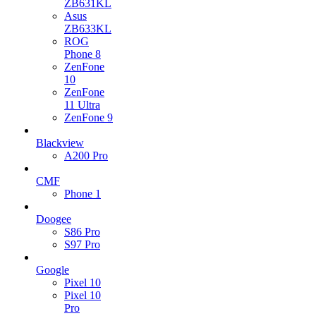
ZB631KL
Asus
ZB633KL
ROG
Phone 8
ZenFone
10
ZenFone
11 Ultra
ZenFone 9
Blackview
A200 Pro
CMF
Phone 1
Doogee
S86 Pro
S97 Pro
Google
Pixel 10
Pixel 10
Pro