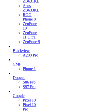
ZB631KL
Asus
ZB633KL
ROG
Phone 8
ZenFone
10
ZenFone
11 Ultra
ZenFone 9
Blackview
A200 Pro
CMF
Phone 1
Doogee
S86 Pro
S97 Pro
Google
Pixel 10
Pixel 10
Pro