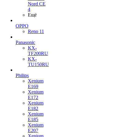
Nord CE
4
Ещё
OPPO
Reno 11
Panasonic
KX-
TF200RU
KX-
TU150RU
Philips
Xenium
E169
Xenium
E172
Xenium
E182
Xenium
E185
Xenium
E207
Xenium