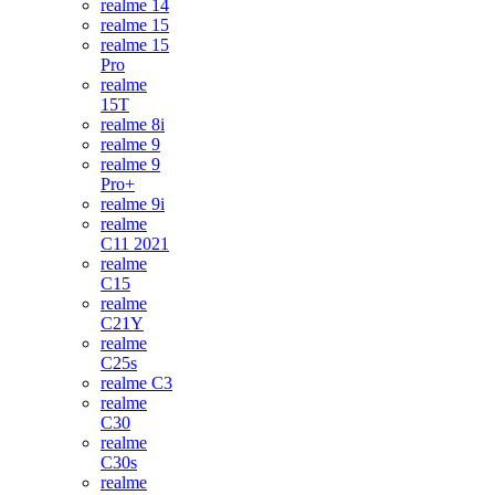
realme 14
realme 15
realme 15
Pro
realme
15T
realme 8i
realme 9
realme 9
Pro+
realme 9i
realme
C11 2021
realme
C15
realme
C21Y
realme
C25s
realme C3
realme
C30
realme
C30s
realme