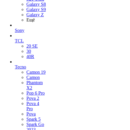
Galaxy S8
Galaxy S9
Galaxy Z
Ещё
Sony
TCL
20 SE
30
40R
Tecno
Camon 19
Camon
Phantom
X2
Pop 6 Pro
Pova 2
Pova 4
Pro
Pova
Spark 5
Spark Go
2023