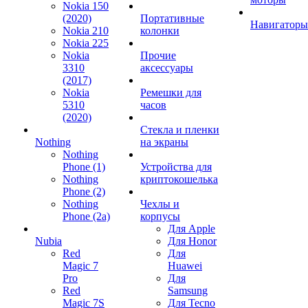
Nokia 150
(2020)
Портативные
Навигаторы
Nokia 210
колонки
Nokia 225
Nokia
Прочие
3310
аксессуары
(2017)
Nokia
Ремешки для
5310
часов
(2020)
Стекла и пленки
Nothing
на экраны
Nothing
Phone (1)
Устройства для
Nothing
криптокошелька
Phone (2)
Nothing
Чехлы и
Phone (2a)
корпусы
Для Apple
Nubia
Для Honor
Red
Для
Magic 7
Huawei
Pro
Для
Red
Samsung
Magic 7S
Для Tecno