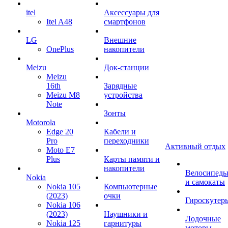
itel
Аксессуары для
Itel A48
смартфонов
LG
Внешние
OnePlus
накопители
Meizu
Док-станции
Meizu
16th
Зарядные
Meizu M8
устройства
Note
Зонты
Motorola
Edge 20
Кабели и
Pro
переходники
Активный отдых
Moto E7
Plus
Карты памяти и
накопители
Велосипед
Nokia
и самокаты
Nokia 105
Компьютерные
(2023)
очки
Гироскутер
Nokia 106
(2023)
Наушники и
Лодочные
Nokia 125
гарнитуры
моторы