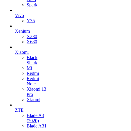
Spark
Vivo
Y35
Xenium
X280
X680
Xiaomi
Black
Shark
Mi
Redmi
Redmi
Note
Xiaomi 13
Pro
Xiaomi
ZTE
Blade A3
(2020)
Blade A31