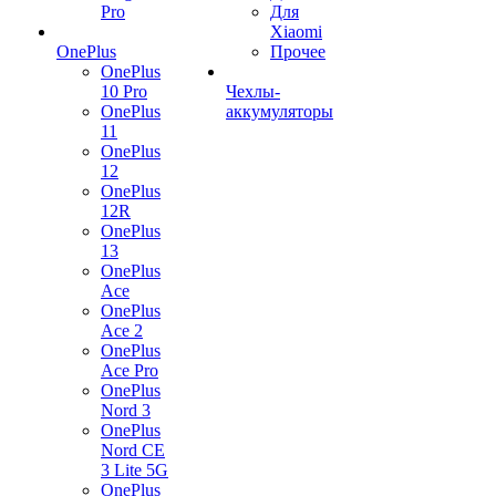
Pro
Для
Xiaomi
OnePlus
Прочее
OnePlus
10 Pro
Чехлы-
OnePlus
аккумуляторы
11
OnePlus
12
OnePlus
12R
OnePlus
13
OnePlus
Ace
OnePlus
Ace 2
OnePlus
Ace Pro
OnePlus
Nord 3
OnePlus
Nord CE
3 Lite 5G
OnePlus