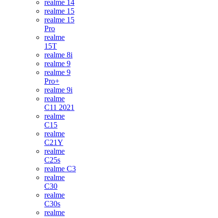
realme 14
realme 15
realme 15
Pro
realme
15T
realme 8i
realme 9
realme 9
Pro+
realme 9i
realme
C11 2021
realme
C15
realme
C21Y
realme
C25s
realme C3
realme
C30
realme
C30s
realme