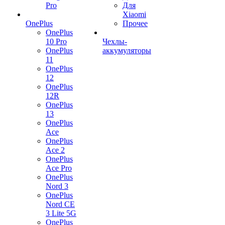
Pro
Для
Xiaomi
OnePlus
Прочее
OnePlus
10 Pro
Чехлы-
OnePlus
аккумуляторы
11
OnePlus
12
OnePlus
12R
OnePlus
13
OnePlus
Ace
OnePlus
Ace 2
OnePlus
Ace Pro
OnePlus
Nord 3
OnePlus
Nord CE
3 Lite 5G
OnePlus