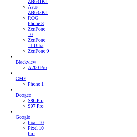
ZB631KL
Asus
ZB633KL
ROG
Phone 8
ZenFone
10
ZenFone
11 Ultra
ZenFone 9
Blackview
A200 Pro
CMF
Phone 1
Doogee
S86 Pro
S97 Pro
Google
Pixel 10
Pixel 10
Pro