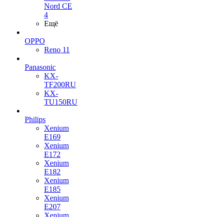
Nord CE
4
Ещё
OPPO
Reno 11
Panasonic
KX-
TF200RU
KX-
TU150RU
Philips
Xenium
E169
Xenium
E172
Xenium
E182
Xenium
E185
Xenium
E207
Xenium