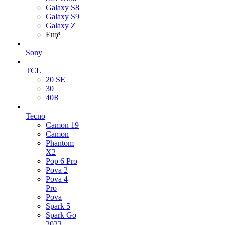
Galaxy S8
Galaxy S9
Galaxy Z
Ещё
Sony
TCL
20 SE
30
40R
Tecno
Camon 19
Camon
Phantom
X2
Pop 6 Pro
Pova 2
Pova 4
Pro
Pova
Spark 5
Spark Go
2023