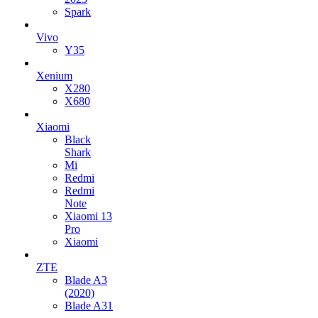
Spark
Vivo
Y35
Xenium
X280
X680
Xiaomi
Black
Shark
Mi
Redmi
Redmi
Note
Xiaomi 13
Pro
Xiaomi
ZTE
Blade A3
(2020)
Blade A31