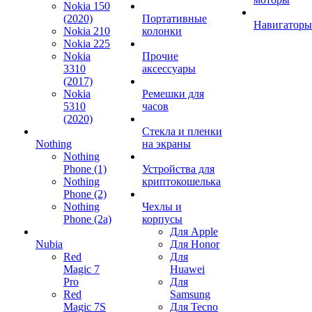
Nokia 150
(2020)
Портативные
Навигаторы
Nokia 210
колонки
Nokia 225
Nokia
Прочие
3310
аксессуары
(2017)
Nokia
Ремешки для
5310
часов
(2020)
Стекла и пленки
Nothing
на экраны
Nothing
Phone (1)
Устройства для
Nothing
криптокошелька
Phone (2)
Nothing
Чехлы и
Phone (2a)
корпусы
Для Apple
Nubia
Для Honor
Red
Для
Magic 7
Huawei
Pro
Для
Red
Samsung
Magic 7S
Для Tecno