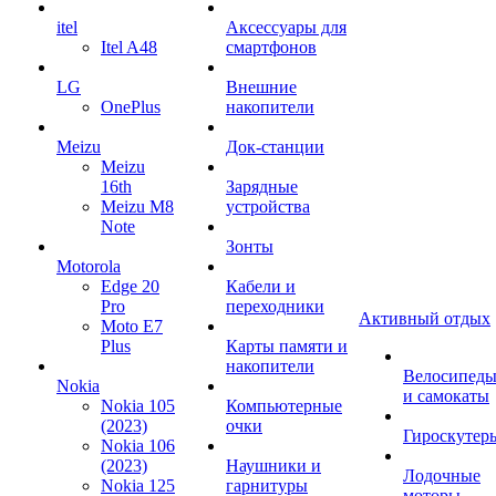
itel
Аксессуары для
Itel A48
смартфонов
LG
Внешние
OnePlus
накопители
Meizu
Док-станции
Meizu
16th
Зарядные
Meizu M8
устройства
Note
Зонты
Motorola
Edge 20
Кабели и
Pro
переходники
Активный отдых
Moto E7
Plus
Карты памяти и
накопители
Велосипед
Nokia
и самокаты
Nokia 105
Компьютерные
(2023)
очки
Гироскутер
Nokia 106
(2023)
Наушники и
Лодочные
Nokia 125
гарнитуры
моторы