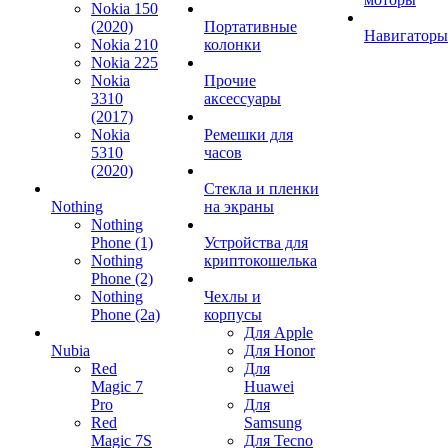
Nokia 150
(2020)
Портативные
Навигаторы
Nokia 210
колонки
Nokia 225
Nokia
Прочие
3310
аксессуары
(2017)
Nokia
Ремешки для
5310
часов
(2020)
Стекла и пленки
Nothing
на экраны
Nothing
Phone (1)
Устройства для
Nothing
криптокошелька
Phone (2)
Nothing
Чехлы и
Phone (2a)
корпусы
Для Apple
Nubia
Для Honor
Red
Для
Magic 7
Huawei
Pro
Для
Red
Samsung
Magic 7S
Для Tecno