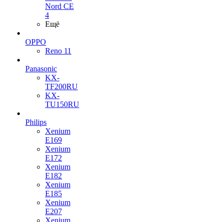
Nord CE
4
Ещё
OPPO
Reno 11
Panasonic
KX-
TF200RU
KX-
TU150RU
Philips
Xenium
E169
Xenium
E172
Xenium
E182
Xenium
E185
Xenium
E207
Xenium