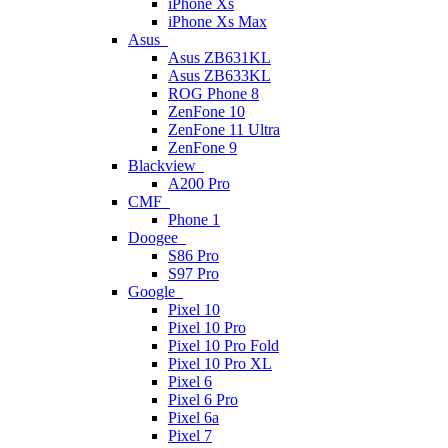
iPhone Xs
iPhone Xs Max
Asus
Asus ZB631KL
Asus ZB633KL
ROG Phone 8
ZenFone 10
ZenFone 11 Ultra
ZenFone 9
Blackview
A200 Pro
CMF
Phone 1
Doogee
S86 Pro
S97 Pro
Google
Pixel 10
Pixel 10 Pro
Pixel 10 Pro Fold
Pixel 10 Pro XL
Pixel 6
Pixel 6 Pro
Pixel 6a
Pixel 7