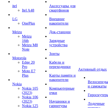
itel
Аксессуары для
Itel A48
смартфонов
LG
Внешние
OnePlus
накопители
Meizu
Док-станции
Meizu
16th
Зарядные
Meizu M8
устройства
Note
Зонты
Motorola
Edge 20
Кабели и
Pro
переходники
Активный отдых
Moto E7
Plus
Карты памяти и
накопители
Велосипед
Nokia
и самокаты
Nokia 105
Компьютерные
(2023)
очки
Гироскутер
Nokia 106
(2023)
Наушники и
Лодочные
Nokia 125
гарнитуры
моторы