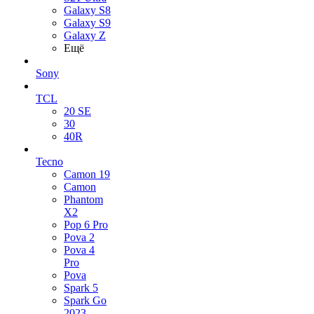
Galaxy S8
Galaxy S9
Galaxy Z
Ещё
Sony
TCL
20 SE
30
40R
Tecno
Camon 19
Camon
Phantom
X2
Pop 6 Pro
Pova 2
Pova 4
Pro
Pova
Spark 5
Spark Go
2023