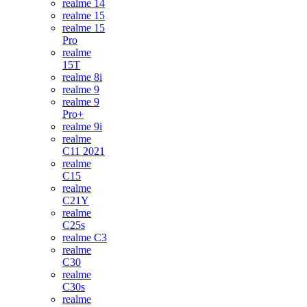
realme 14
realme 15
realme 15
Pro
realme
15T
realme 8i
realme 9
realme 9
Pro+
realme 9i
realme
C11 2021
realme
C15
realme
C21Y
realme
C25s
realme C3
realme
C30
realme
C30s
realme