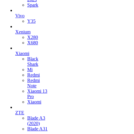
Spark
Vivo
Y35
Xenium
X280
X680
Xiaomi
Black
Shark
Mi
Redmi
Redmi
Note
Xiaomi 13
Pro
Xiaomi
ZTE
Blade A3
(2020)
Blade A31