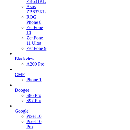
ZB631KL
Asus
ZB633KL
ROG
Phone 8
ZenFone
10
ZenFone
11 Ultra
ZenFone 9
Blackview
A200 Pro
CMF
Phone 1
Doogee
S86 Pro
S97 Pro
Google
Pixel 10
Pixel 10
Pro