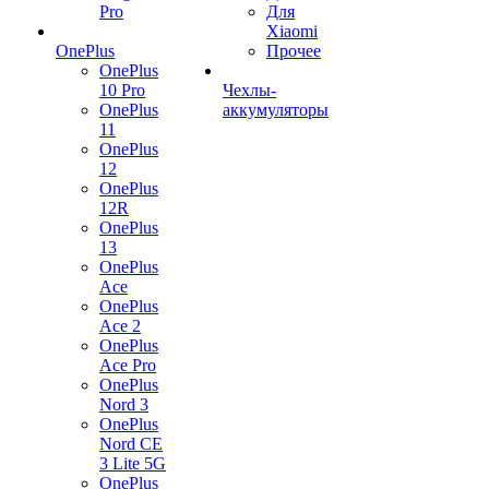
Pro
Для
Xiaomi
OnePlus
Прочее
OnePlus
10 Pro
Чехлы-
OnePlus
аккумуляторы
11
OnePlus
12
OnePlus
12R
OnePlus
13
OnePlus
Ace
OnePlus
Ace 2
OnePlus
Ace Pro
OnePlus
Nord 3
OnePlus
Nord CE
3 Lite 5G
OnePlus