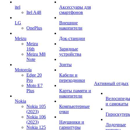
itel
Аксессуары для
Itel A48
смартфонов
LG
Внешние
OnePlus
накопители
Meizu
Док-станции
Meizu
16th
Зарядные
Meizu M8
устройства
Note
Зонты
Motorola
Edge 20
Кабели и
Pro
переходники
Активный отдых
Moto E7
Plus
Карты памяти и
накопители
Велосипед
Nokia
и самокаты
Nokia 105
Компьютерные
(2023)
очки
Гироскутер
Nokia 106
(2023)
Наушники и
Лодочные
Nokia 125
гарнитуры
моторы