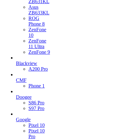
ZB631KL
Asus
ZB633KL
ROG
Phone 8
ZenFone
10
ZenFone
11 Ultra
ZenFone 9
Blackview
A200 Pro
CMF
Phone 1
Doogee
S86 Pro
S97 Pro
Google
Pixel 10
Pixel 10
Pro