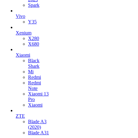
Spark
Vivo
Y35
Xenium
X280
X680
Xiaomi
Black
Shark
Mi
Redmi
Redmi
Note
Xiaomi 13
Pro
Xiaomi
ZTE
Blade A3
(2020)
Blade A31