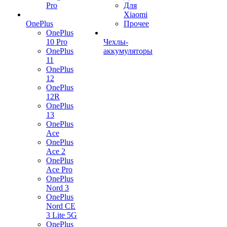
Pro
Для
Xiaomi
OnePlus
Прочее
OnePlus
10 Pro
Чехлы-
OnePlus
аккумуляторы
11
OnePlus
12
OnePlus
12R
OnePlus
13
OnePlus
Ace
OnePlus
Ace 2
OnePlus
Ace Pro
OnePlus
Nord 3
OnePlus
Nord CE
3 Lite 5G
OnePlus