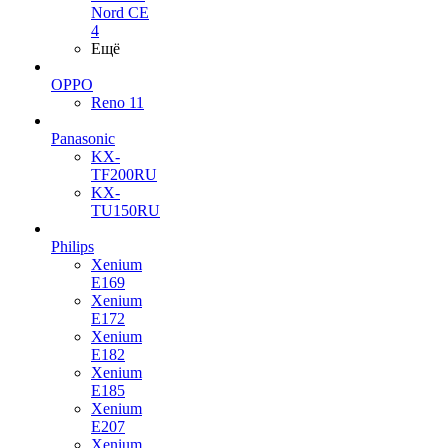
Nord CE
4
Ещё
OPPO
Reno 11
Panasonic
KX-
TF200RU
KX-
TU150RU
Philips
Xenium
E169
Xenium
E172
Xenium
E182
Xenium
E185
Xenium
E207
Xenium