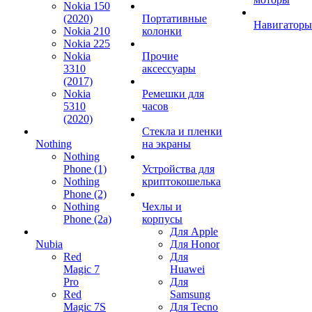
Nokia 150
(2020)
Портативные
Навигаторы
Nokia 210
колонки
Nokia 225
Nokia
Прочие
3310
аксессуары
(2017)
Nokia
Ремешки для
5310
часов
(2020)
Стекла и пленки
Nothing
на экраны
Nothing
Phone (1)
Устройства для
Nothing
криптокошелька
Phone (2)
Nothing
Чехлы и
Phone (2a)
корпусы
Для Apple
Nubia
Для Honor
Red
Для
Magic 7
Huawei
Pro
Для
Red
Samsung
Magic 7S
Для Tecno