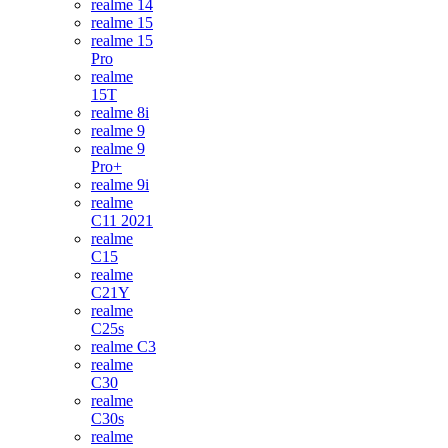
realme 14
realme 15
realme 15
Pro
realme
15T
realme 8i
realme 9
realme 9
Pro+
realme 9i
realme
C11 2021
realme
C15
realme
C21Y
realme
C25s
realme C3
realme
C30
realme
C30s
realme