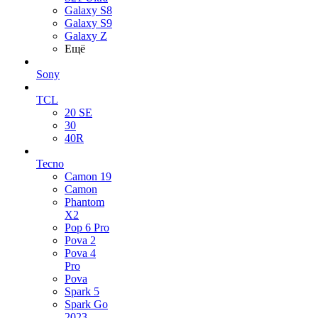
Galaxy S8
Galaxy S9
Galaxy Z
Ещё
Sony
TCL
20 SE
30
40R
Tecno
Camon 19
Camon
Phantom
X2
Pop 6 Pro
Pova 2
Pova 4
Pro
Pova
Spark 5
Spark Go
2023