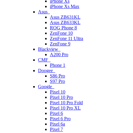
iPhone Xs
iPhone Xs Max
Asus
Asus ZB631KL
Asus ZB633KL
ROG Phone 8
ZenFone 10
ZenFone 11 Ultra
ZenFone 9
Blackview
A200 Pro
CMF
Phone 1
Doogee
S86 Pro
S97 Pro
Google
Pixel 10
Pixel 10 Pro
Pixel 10 Pro Fold
Pixel 10 Pro XL
Pixel 6
Pixel 6 Pro
Pixel 6a
Pixel 7