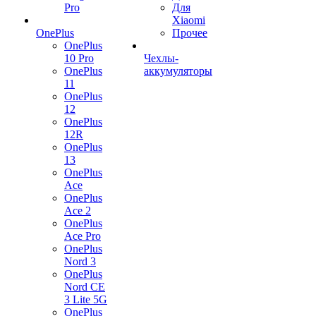
Pro
Для
Xiaomi
OnePlus
Прочее
OnePlus
10 Pro
Чехлы-
OnePlus
аккумуляторы
11
OnePlus
12
OnePlus
12R
OnePlus
13
OnePlus
Ace
OnePlus
Ace 2
OnePlus
Ace Pro
OnePlus
Nord 3
OnePlus
Nord CE
3 Lite 5G
OnePlus