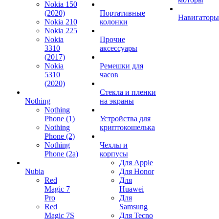
Nokia 150
(2020)
Портативные
Навигаторы
Nokia 210
колонки
Nokia 225
Nokia
Прочие
3310
аксессуары
(2017)
Nokia
Ремешки для
5310
часов
(2020)
Стекла и пленки
Nothing
на экраны
Nothing
Phone (1)
Устройства для
Nothing
криптокошелька
Phone (2)
Nothing
Чехлы и
Phone (2a)
корпусы
Для Apple
Nubia
Для Honor
Red
Для
Magic 7
Huawei
Pro
Для
Red
Samsung
Magic 7S
Для Tecno