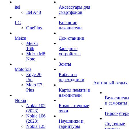
itel
Аксессуары для
Itel A48
смартфонов
LG
Внешние
OnePlus
накопители
Meizu
Док-станции
Meizu
16th
Зарядные
Meizu M8
устройства
Note
Зонты
Motorola
Edge 20
Кабели и
Pro
переходники
Активный отдых
Moto E7
Plus
Карты памяти и
накопители
Велосипед
Nokia
и самокаты
Nokia 105
Компьютерные
(2023)
очки
Гироскутер
Nokia 106
(2023)
Наушники и
Лодочные
Nokia 125
гарнитуры
моторы