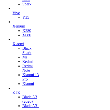
Spark
Vivo
Y35
Xenium
X280
X680
Xiaomi
Black
Shark
Mi
Redmi
Redmi
Note
Xiaomi 13
Pro
Xiaomi
ZTE
Blade A3
(2020)
Blade A31