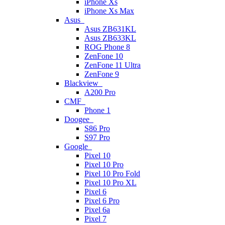
iPhone Xs
iPhone Xs Max
Asus
Asus ZB631KL
Asus ZB633KL
ROG Phone 8
ZenFone 10
ZenFone 11 Ultra
ZenFone 9
Blackview
A200 Pro
CMF
Phone 1
Doogee
S86 Pro
S97 Pro
Google
Pixel 10
Pixel 10 Pro
Pixel 10 Pro Fold
Pixel 10 Pro XL
Pixel 6
Pixel 6 Pro
Pixel 6a
Pixel 7