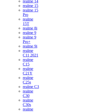
realme 14
realme 15
realme 15
Pro
realme
15T
realme 8i
realme 9
realme 9
Pro+
realme 9i
realme
C11 2021
realme
C15
realme
C21Y
realme
C25s
realme C3
realme
C30
realme
C30s
realme