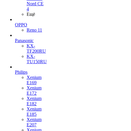
Nord CE
4
Ещё
OPPO
Reno 11
Panasonic
KX-
TF200RU
KX-
TU150RU
Philips
Xenium
E169
Xenium
E172
Xenium
E182
Xenium
E185
Xenium
E207
Xenium