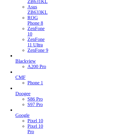
ZB631KL
Asus
ZB633KL
ROG
Phone 8
ZenFone
10
ZenFone
11 Ultra
ZenFone 9
Blackview
A200 Pro
CMF
Phone 1
Doogee
S86 Pro
S97 Pro
Google
Pixel 10
Pixel 10
Pro