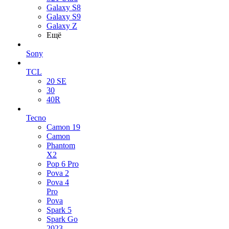
Galaxy S8
Galaxy S9
Galaxy Z
Ещё
Sony
TCL
20 SE
30
40R
Tecno
Camon 19
Camon
Phantom
X2
Pop 6 Pro
Pova 2
Pova 4
Pro
Pova
Spark 5
Spark Go
2023