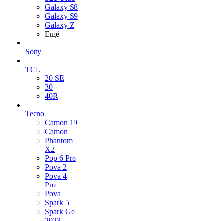
Galaxy S8
Galaxy S9
Galaxy Z
Ещё
Sony
TCL
20 SE
30
40R
Tecno
Camon 19
Camon
Phantom
X2
Pop 6 Pro
Pova 2
Pova 4
Pro
Pova
Spark 5
Spark Go
2023