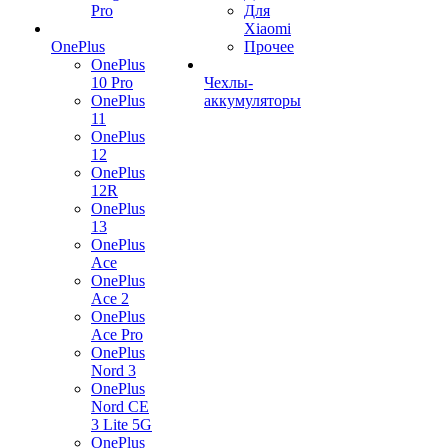
Pro
Для
Xiaomi
OnePlus
Прочее
OnePlus
10 Pro
Чехлы-
OnePlus
аккумуляторы
11
OnePlus
12
OnePlus
12R
OnePlus
13
OnePlus
Ace
OnePlus
Ace 2
OnePlus
Ace Pro
OnePlus
Nord 3
OnePlus
Nord CE
3 Lite 5G
OnePlus