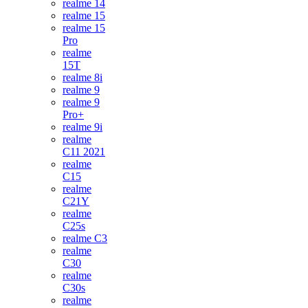
realme 14
realme 15
realme 15
Pro
realme
15T
realme 8i
realme 9
realme 9
Pro+
realme 9i
realme
C11 2021
realme
C15
realme
C21Y
realme
C25s
realme C3
realme
C30
realme
C30s
realme