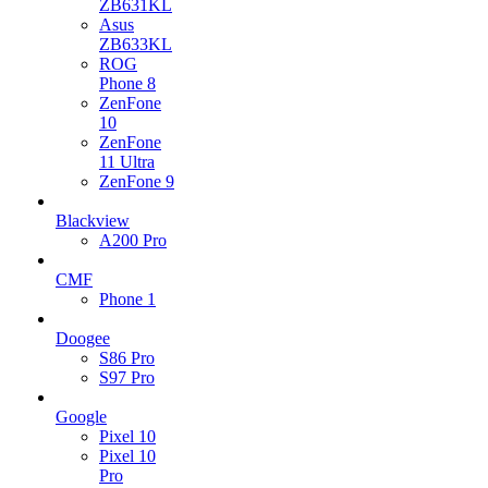
ZB631KL
Asus
ZB633KL
ROG
Phone 8
ZenFone
10
ZenFone
11 Ultra
ZenFone 9
Blackview
A200 Pro
CMF
Phone 1
Doogee
S86 Pro
S97 Pro
Google
Pixel 10
Pixel 10
Pro