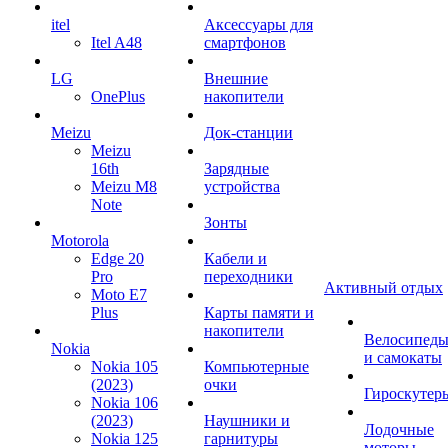
itel
Аксессуары для
Itel A48
смартфонов
LG
Внешние
OnePlus
накопители
Meizu
Док-станции
Meizu
16th
Зарядные
Meizu M8
устройства
Note
Зонты
Motorola
Edge 20
Кабели и
Pro
переходники
Активный отдых
Moto E7
Plus
Карты памяти и
накопители
Велосипед
Nokia
и самокаты
Nokia 105
Компьютерные
(2023)
очки
Гироскутер
Nokia 106
(2023)
Наушники и
Лодочные
Nokia 125
гарнитуры
моторы