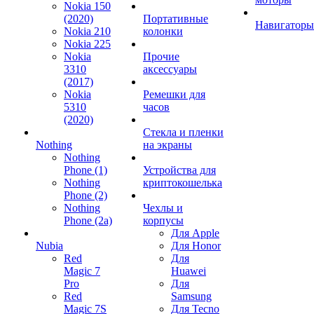
Nokia 150
(2020)
Портативные
Навигаторы
Nokia 210
колонки
Nokia 225
Nokia
Прочие
3310
аксессуары
(2017)
Nokia
Ремешки для
5310
часов
(2020)
Стекла и пленки
Nothing
на экраны
Nothing
Phone (1)
Устройства для
Nothing
криптокошелька
Phone (2)
Nothing
Чехлы и
Phone (2a)
корпусы
Для Apple
Nubia
Для Honor
Red
Для
Magic 7
Huawei
Pro
Для
Red
Samsung
Magic 7S
Для Tecno