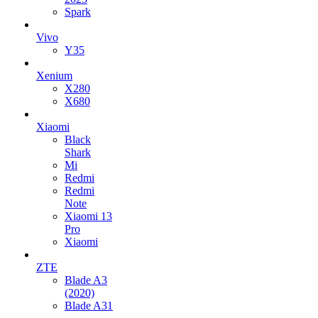
Spark
Vivo
Y35
Xenium
X280
X680
Xiaomi
Black
Shark
Mi
Redmi
Redmi
Note
Xiaomi 13
Pro
Xiaomi
ZTE
Blade A3
(2020)
Blade A31