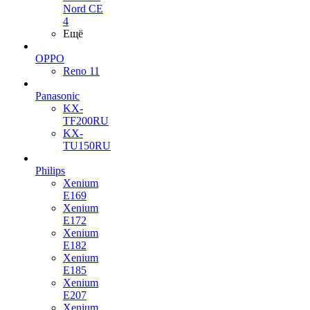
Nord CE
4
Ещё
OPPO
Reno 11
Panasonic
KX-
TF200RU
KX-
TU150RU
Philips
Xenium
E169
Xenium
E172
Xenium
E182
Xenium
E185
Xenium
E207
Xenium