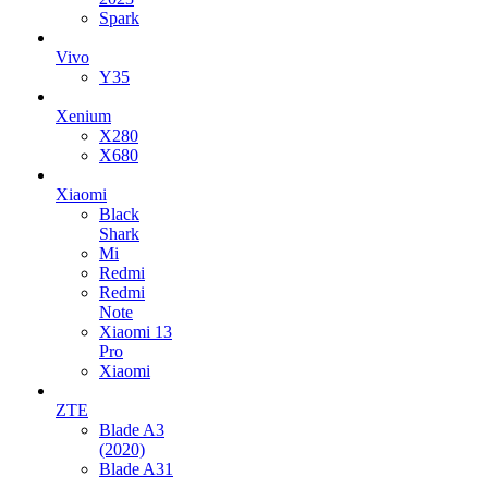
Spark
Vivo
Y35
Xenium
X280
X680
Xiaomi
Black
Shark
Mi
Redmi
Redmi
Note
Xiaomi 13
Pro
Xiaomi
ZTE
Blade A3
(2020)
Blade A31