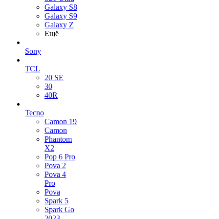
Galaxy S8
Galaxy S9
Galaxy Z
Ещё
Sony
TCL
20 SE
30
40R
Tecno
Camon 19
Camon
Phantom
X2
Pop 6 Pro
Pova 2
Pova 4
Pro
Pova
Spark 5
Spark Go
2023