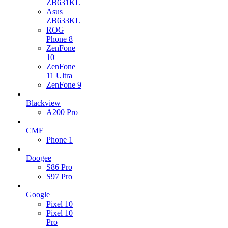
ZB631KL
Asus
ZB633KL
ROG
Phone 8
ZenFone
10
ZenFone
11 Ultra
ZenFone 9
Blackview
A200 Pro
CMF
Phone 1
Doogee
S86 Pro
S97 Pro
Google
Pixel 10
Pixel 10
Pro