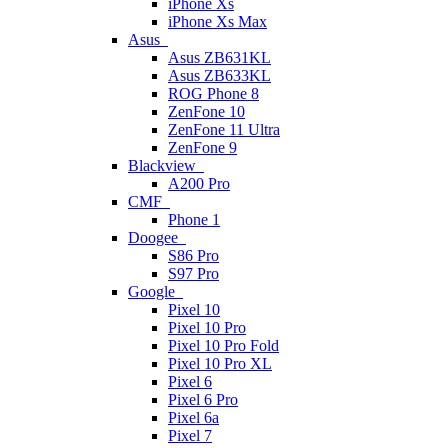
iPhone Xs
iPhone Xs Max
Asus
Asus ZB631KL
Asus ZB633KL
ROG Phone 8
ZenFone 10
ZenFone 11 Ultra
ZenFone 9
Blackview
A200 Pro
CMF
Phone 1
Doogee
S86 Pro
S97 Pro
Google
Pixel 10
Pixel 10 Pro
Pixel 10 Pro Fold
Pixel 10 Pro XL
Pixel 6
Pixel 6 Pro
Pixel 6a
Pixel 7