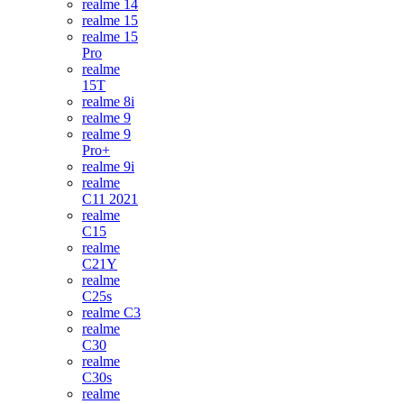
realme 14
realme 15
realme 15
Pro
realme
15T
realme 8i
realme 9
realme 9
Pro+
realme 9i
realme
C11 2021
realme
C15
realme
C21Y
realme
C25s
realme C3
realme
C30
realme
C30s
realme