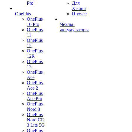
Pro
Для
Xiaomi
OnePlus
Прочее
OnePlus
10 Pro
Чехлы-
OnePlus
аккумуляторы
11
OnePlus
12
OnePlus
12R
OnePlus
13
OnePlus
Ace
OnePlus
Ace 2
OnePlus
Ace Pro
OnePlus
Nord 3
OnePlus
Nord CE
3 Lite 5G
OnePlus