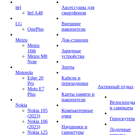
itel
Аксессуары для
Itel A48
смартфонов
LG
Внешние
OnePlus
накопители
Meizu
Док-станции
Meizu
16th
Зарядные
Meizu M8
устройства
Note
Зонты
Motorola
Edge 20
Кабели и
Pro
переходники
Активный отдых
Moto E7
Plus
Карты памяти и
накопители
Велосипед
Nokia
и самокаты
Nokia 105
Компьютерные
(2023)
очки
Гироскутер
Nokia 106
(2023)
Наушники и
Лодочные
Nokia 125
гарнитуры
моторы