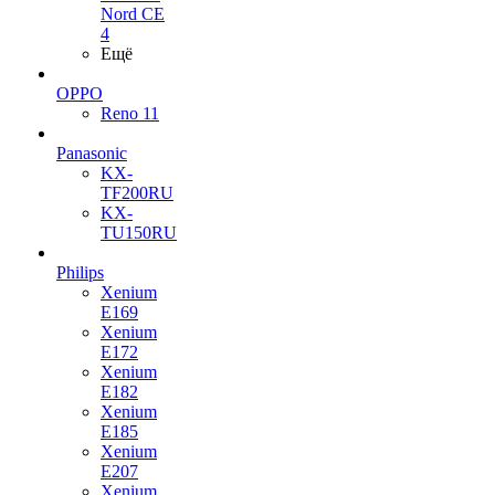
Nord CE
4
Ещё
OPPO
Reno 11
Panasonic
KX-
TF200RU
KX-
TU150RU
Philips
Xenium
E169
Xenium
E172
Xenium
E182
Xenium
E185
Xenium
E207
Xenium