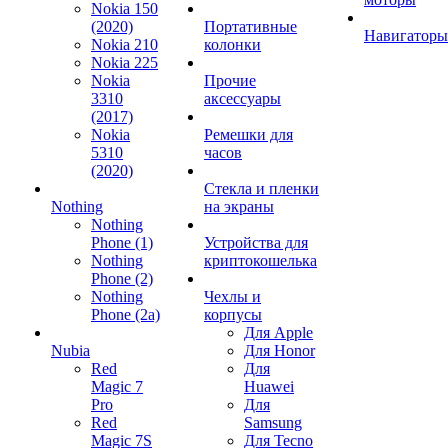
Nokia 150
(2020)
Портативные
Навигаторы
Nokia 210
колонки
Nokia 225
Nokia
Прочие
3310
аксессуары
(2017)
Nokia
Ремешки для
5310
часов
(2020)
Стекла и пленки
Nothing
на экраны
Nothing
Phone (1)
Устройства для
Nothing
криптокошелька
Phone (2)
Nothing
Чехлы и
Phone (2a)
корпусы
Для Apple
Nubia
Для Honor
Red
Для
Magic 7
Huawei
Pro
Для
Red
Samsung
Magic 7S
Для Tecno