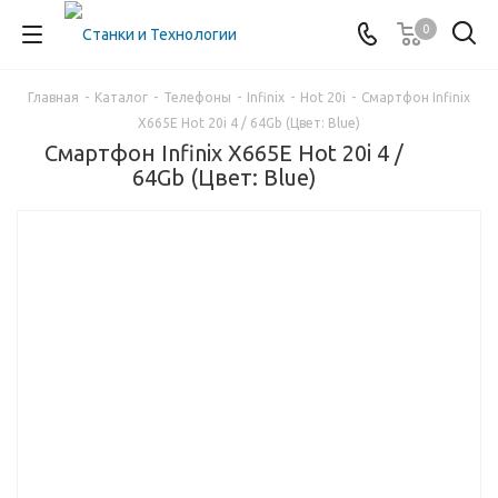
0
Главная
-
Каталог
-
Телефоны
-
Infinix
-
Hot 20i
-
Смартфон Infinix
X665E Hot 20i 4 / 64Gb (Цвет: Blue)
Смартфон Infinix X665E Hot 20i 4 /
64Gb (Цвет: Blue)