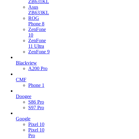
ZB631KL
Asus
ZB633KL
ROG
Phone 8
ZenFone
10
ZenFone
11 Ultra
ZenFone 9
Blackview
A200 Pro
CMF
Phone 1
Doogee
S86 Pro
S97 Pro
Google
Pixel 10
Pixel 10
Pro