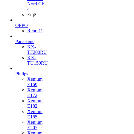
Nord CE
4
Ещё
OPPO
Reno 11
Panasonic
KX-
TF200RU
KX-
TU150RU
Philips
Xenium
E169
Xenium
E172
Xenium
E182
Xenium
E185
Xenium
E207
Xenium