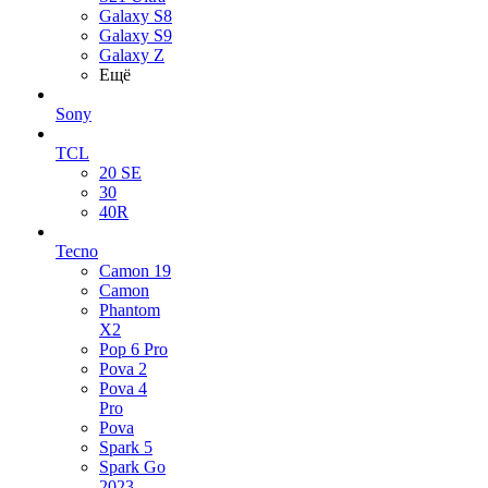
Galaxy S8
Galaxy S9
Galaxy Z
Ещё
Sony
TCL
20 SE
30
40R
Tecno
Camon 19
Camon
Phantom
X2
Pop 6 Pro
Pova 2
Pova 4
Pro
Pova
Spark 5
Spark Go
2023