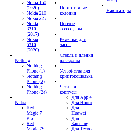
Nokia 150
(2020)
Портативные
Навигаторы
Nokia 210
колонки
Nokia 225
Nokia
Прочие
3310
аксессуары
(2017)
Nokia
Ремешки для
5310
часов
(2020)
Стекла и пленки
Nothing
на экраны
Nothing
Phone (1)
Устройства для
Nothing
криптокошелька
Phone (2)
Nothing
Чехлы и
Phone (2a)
корпусы
Для Apple
Nubia
Для Honor
Red
Для
Magic 7
Huawei
Pro
Для
Red
Samsung
Magic 7S
Для Tecno