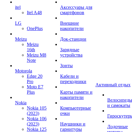
itel
Аксессуары для
Itel A48
смартфонов
LG
Внешние
OnePlus
накопители
Meizu
Док-станции
Meizu
16th
Зарядные
Meizu M8
устройства
Note
Зонты
Motorola
Edge 20
Кабели и
Pro
переходники
Активный отдых
Moto E7
Plus
Карты памяти и
накопители
Велосипед
Nokia
и самокаты
Nokia 105
Компьютерные
(2023)
очки
Гироскутер
Nokia 106
(2023)
Наушники и
Лодочные
Nokia 125
гарнитуры
моторы