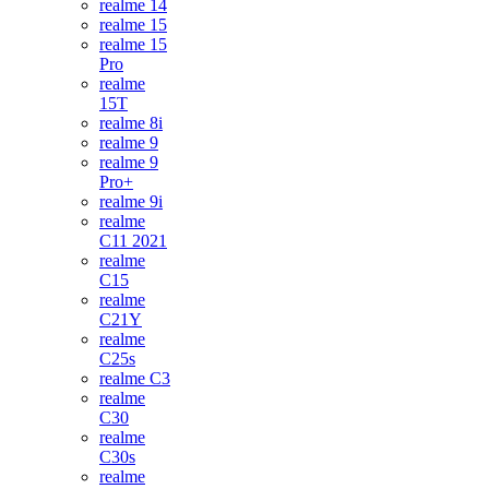
realme 14
realme 15
realme 15
Pro
realme
15T
realme 8i
realme 9
realme 9
Pro+
realme 9i
realme
C11 2021
realme
C15
realme
C21Y
realme
C25s
realme C3
realme
C30
realme
C30s
realme