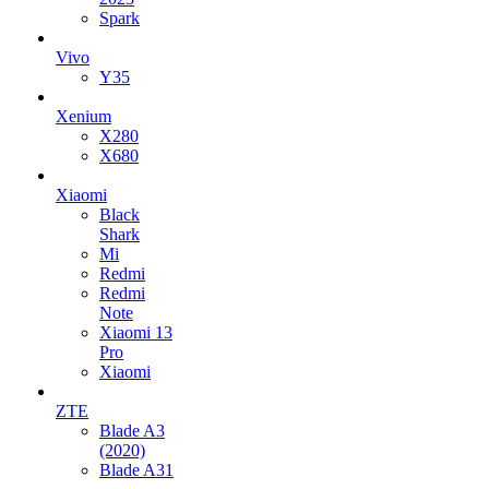
Spark
Vivo
Y35
Xenium
X280
X680
Xiaomi
Black
Shark
Mi
Redmi
Redmi
Note
Xiaomi 13
Pro
Xiaomi
ZTE
Blade A3
(2020)
Blade A31