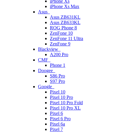
iPhone Xs
iPhone Xs Max
Asus
Asus ZB631KL
Asus ZB633KL
ROG Phone 8
ZenFone 10
ZenFone 11 Ultra
ZenFone 9
Blackview
A200 Pro
CMF
Phone 1
Doogee
S86 Pro
S97 Pro
Google
Pixel 10
Pixel 10 Pro
Pixel 10 Pro Fold
Pixel 10 Pro XL
Pixel 6
Pixel 6 Pro
Pixel 6a
Pixel 7