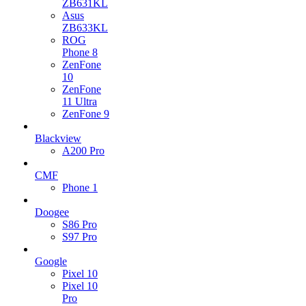
ZB631KL
Asus
ZB633KL
ROG
Phone 8
ZenFone
10
ZenFone
11 Ultra
ZenFone 9
Blackview
A200 Pro
CMF
Phone 1
Doogee
S86 Pro
S97 Pro
Google
Pixel 10
Pixel 10
Pro