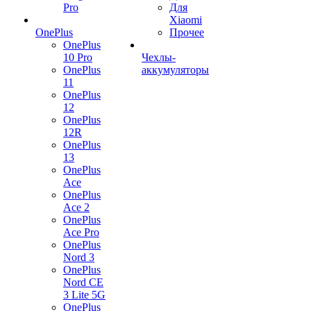
Pro
Для
Xiaomi
OnePlus
Прочее
OnePlus
10 Pro
Чехлы-
OnePlus
аккумуляторы
11
OnePlus
12
OnePlus
12R
OnePlus
13
OnePlus
Ace
OnePlus
Ace 2
OnePlus
Ace Pro
OnePlus
Nord 3
OnePlus
Nord CE
3 Lite 5G
OnePlus