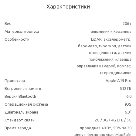
Характеристики
Вес
206 г
Материал корпуса
алюминий и керамика
Особенности
LiDAR, акселерометр,
барометр, гироскоп, датчик
освещенности, датчик
приближения, клавиша
управления камерой, компас,
стереодинамики
Процессор
Apple A19 Pro
Встроенная память
512 ГБ
Версия Bluetooth
6.0
Операционная система
iOS
Диагональ экрана
6.3"
Стандарт связи
2G / 3G / 4G LTE / 5G
Время заряда
проводная 40 Вт, 50% за 20
минут; беспроводная MagSafe