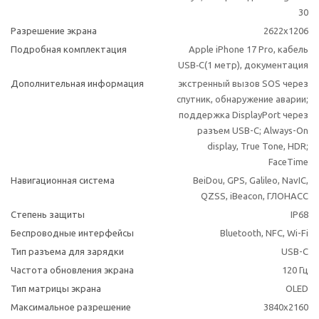
30
Разрешение экрана
2622x1206
Подробная комплектация
Apple iPhone 17 Pro, кабель
USB‑C(1 метр), документация
Дополнительная информация
экстренный вызов SOS через
спутник, обнаружение аварии;
поддержка DisplayPort через
разъем USB-C; Always-On
display, True Tone, HDR;
FaceTime
Навигационная система
BeiDou, GPS, Galileo, NavIC,
QZSS, iBeacon, ГЛОНАСС
Степень защиты
IP68
Беспроводные интерфейсы
Bluetooth, NFC, Wi-Fi
Тип разъема для зарядки
USB-C
Частота обновления экрана
120 Гц
Тип матрицы экрана
OLED
Максимальное разрешение
3840x2160