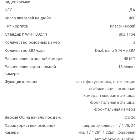
видеосъемки
NFC
ДА
Число пикселей на дюйм
460
Тип корпуса
классический
Стандарт Wi-Fi 802.11
802.11be
Количество основных камер
3
Количество SIM-карт
Dual: nano SIM + eSIM
Разрешение основной камеры
48 МП
Разрешение фронтальной
18 Мпикс
камеры
Функции камеры
автофокусировка, оптическая
стабилизация, основная
камера, тыловая вспышка,
фронтальная вспышка,
фронтальная камера
Версия ОС на начало продаж
iOS 26
Характеристики основной
широкоугольная, f / 1.78, 24
камеры
мм, 1 / 1.28", 1.22µm, фазовый
автофокус dual pixel,