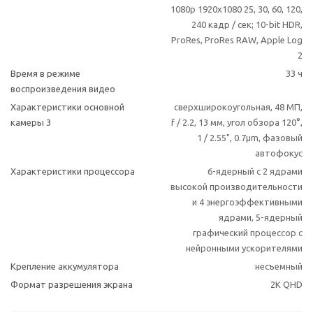
1080p 1920x1080 25, 30, 60, 120,
240 кадр / сек; 10-bit HDR,
ProRes, ProRes RAW, Apple Log
2
Время в режиме
33 ч
воспроизведения видео
Характеристики основной
сверхширокоугольная, 48 МП,
камеры 3
f / 2.2, 13 мм, угол обзора 120°,
1 / 2.55", 0.7µm, фазовый
автофокус
Характеристики процессора
6-ядерный с 2 ядрами
высокой производительности
и 4 энергоэффективными
ядрами, 5-ядерный
графический процессор с
нейронными ускорителями
Крепление аккумулятора
несъемный
Формат разрешения экрана
2K QHD