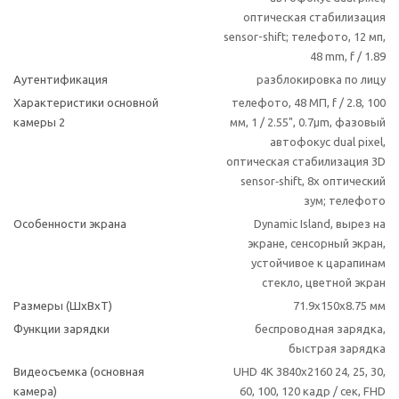
оптическая стабилизация
sensor-shift; телефото, 12 мп,
48 mm, f / 1.89
Аутентификация
разблокировка по лицу
Характеристики основной
телефото, 48 МП, f / 2.8, 100
камеры 2
мм, 1 / 2.55", 0.7µm, фазовый
автофокус dual pixel,
оптическая стабилизация 3D
sensor‑shift, 8x оптический
зум; телефото
Особенности экрана
Dynamic Island, вырез на
экране, сенсорный экран,
устойчивое к царапинам
стекло, цветной экран
Размеры (ШxВxТ)
71.9x150x8.75 мм
Функции зарядки
беспроводная зарядка,
быстрая зарядка
Видеосъемка (основная
UHD 4K 3840x2160 24, 25, 30,
камера)
60, 100, 120 кадр / сек, FHD