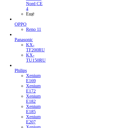
Nord CE
4
Ещё
OPPO
Reno 11
Panasonic
KX-
TF200RU
KX-
TU150RU
Philips
Xenium
E169
Xenium
E172
Xenium
E182
Xenium
E185
Xenium
E207
Xenium