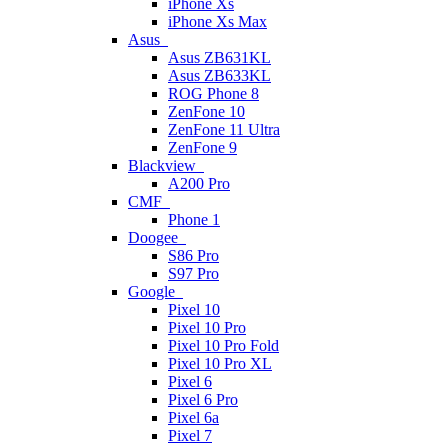
iPhone Xs
iPhone Xs Max
Asus
Asus ZB631KL
Asus ZB633KL
ROG Phone 8
ZenFone 10
ZenFone 11 Ultra
ZenFone 9
Blackview
A200 Pro
CMF
Phone 1
Doogee
S86 Pro
S97 Pro
Google
Pixel 10
Pixel 10 Pro
Pixel 10 Pro Fold
Pixel 10 Pro XL
Pixel 6
Pixel 6 Pro
Pixel 6a
Pixel 7