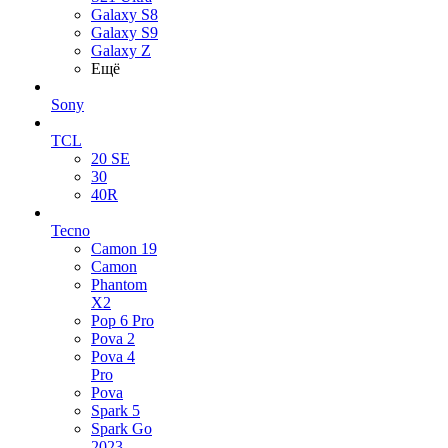
Galaxy S8
Galaxy S9
Galaxy Z
Ещё
Sony
TCL
20 SE
30
40R
Tecno
Camon 19
Camon
Phantom
X2
Pop 6 Pro
Pova 2
Pova 4
Pro
Pova
Spark 5
Spark Go
2023