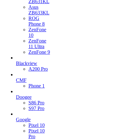
ZB631KL
Asus
ZB633KL
ROG
Phone 8
ZenFone
10
ZenFone
11 Ultra
ZenFone 9
Blackview
A200 Pro
CMF
Phone 1
Doogee
S86 Pro
S97 Pro
Google
Pixel 10
Pixel 10
Pro