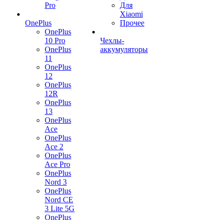
Pro
Для
Xiaomi
OnePlus
Прочее
OnePlus
10 Pro
Чехлы-
OnePlus
аккумуляторы
11
OnePlus
12
OnePlus
12R
OnePlus
13
OnePlus
Ace
OnePlus
Ace 2
OnePlus
Ace Pro
OnePlus
Nord 3
OnePlus
Nord CE
3 Lite 5G
OnePlus