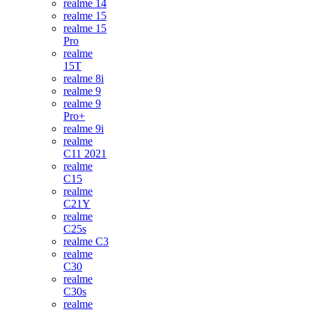
realme 14
realme 15
realme 15
Pro
realme
15T
realme 8i
realme 9
realme 9
Pro+
realme 9i
realme
C11 2021
realme
C15
realme
C21Y
realme
C25s
realme C3
realme
C30
realme
C30s
realme