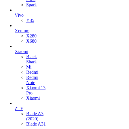
Spark
Vivo
Y35
Xenium
X280
X680
Xiaomi
Black
Shark
Mi
Redmi
Redmi
Note
Xiaomi 13
Pro
Xiaomi
ZTE
Blade A3
(2020)
Blade A31