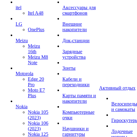
itel
Аксессуары для
Itel A48
смартфонов
LG
Внешние
OnePlus
накопители
Meizu
Док-станции
Meizu
16th
Зарядные
Meizu M8
устройства
Note
Зонты
Motorola
Edge 20
Кабели и
Pro
переходники
Активный отдых
Moto E7
Plus
Карты памяти и
накопители
Велосипед
Nokia
и самокаты
Nokia 105
Компьютерные
(2023)
очки
Гироскутер
Nokia 106
(2023)
Наушники и
Лодочные
Nokia 125
гарнитуры
моторы