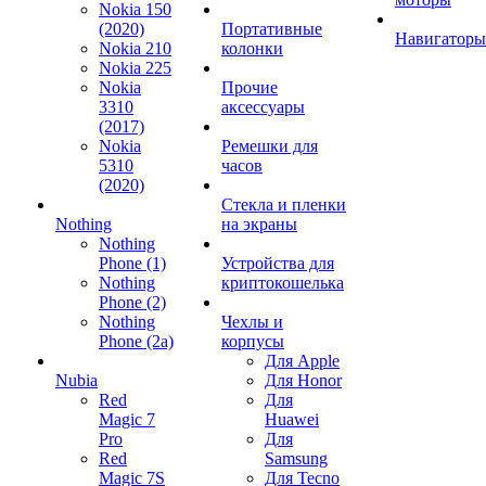
Nokia 150
(2020)
Портативные
Навигаторы
Nokia 210
колонки
Nokia 225
Nokia
Прочие
3310
аксессуары
(2017)
Nokia
Ремешки для
5310
часов
(2020)
Стекла и пленки
Nothing
на экраны
Nothing
Phone (1)
Устройства для
Nothing
криптокошелька
Phone (2)
Nothing
Чехлы и
Phone (2a)
корпусы
Для Apple
Nubia
Для Honor
Red
Для
Magic 7
Huawei
Pro
Для
Red
Samsung
Magic 7S
Для Tecno