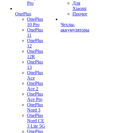
Pro
Для
Xiaomi
OnePlus
Прочее
OnePlus
10 Pro
Чехлы-
OnePlus
аккумуляторы
11
OnePlus
12
OnePlus
12R
OnePlus
13
OnePlus
Ace
OnePlus
Ace 2
OnePlus
Ace Pro
OnePlus
Nord 3
OnePlus
Nord CE
3 Lite 5G
OnePlus