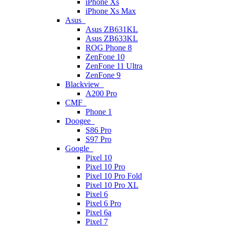
iPhone Xs
iPhone Xs Max
Asus
Asus ZB631KL
Asus ZB633KL
ROG Phone 8
ZenFone 10
ZenFone 11 Ultra
ZenFone 9
Blackview
A200 Pro
CMF
Phone 1
Doogee
S86 Pro
S97 Pro
Google
Pixel 10
Pixel 10 Pro
Pixel 10 Pro Fold
Pixel 10 Pro XL
Pixel 6
Pixel 6 Pro
Pixel 6a
Pixel 7