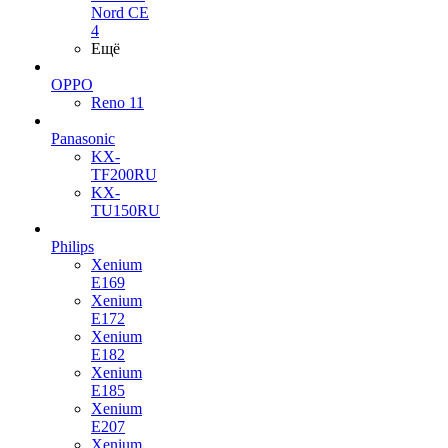
Nord CE
4
Ещё
OPPO
Reno 11
Panasonic
KX-
TF200RU
KX-
TU150RU
Philips
Xenium
E169
Xenium
E172
Xenium
E182
Xenium
E185
Xenium
E207
Xenium