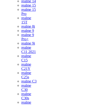
realme 14
realme 15
realme 15
Pro
realme
15T
realme 8i
realme 9
realme 9
Pro+
realme 9i
realme
C11 2021
realme
C15
realme
C21Y
realme
C25s
realme C3
realme
C30
realme
C30s
realme