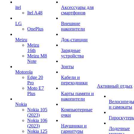
itel
Аксессуары для
Itel A48
смартфонов
LG
Внешние
OnePlus
накопители
Meizu
Док-станции
Meizu
16th
Зарядные
Meizu M8
устройства
Note
Зонты
Motorola
Edge 20
Кабели и
Pro
переходники
Активный отдых
Moto E7
Plus
Карты памяти и
накопители
Велосипед
Nokia
и самокаты
Nokia 105
Компьютерные
(2023)
очки
Гироскутер
Nokia 106
(2023)
Наушники и
Лодочные
Nokia 125
гарнитуры
моторы