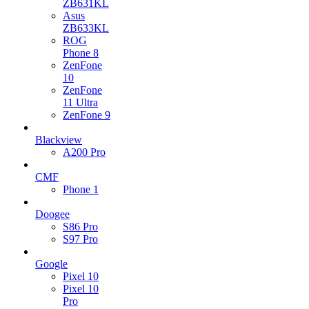
ZB631KL
Asus
ZB633KL
ROG
Phone 8
ZenFone
10
ZenFone
11 Ultra
ZenFone 9
Blackview
A200 Pro
CMF
Phone 1
Doogee
S86 Pro
S97 Pro
Google
Pixel 10
Pixel 10
Pro