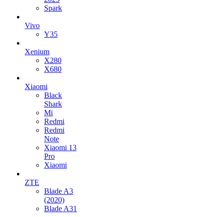
Spark
Vivo
Y35
Xenium
X280
X680
Xiaomi
Black
Shark
Mi
Redmi
Redmi
Note
Xiaomi 13
Pro
Xiaomi
ZTE
Blade A3
(2020)
Blade A31