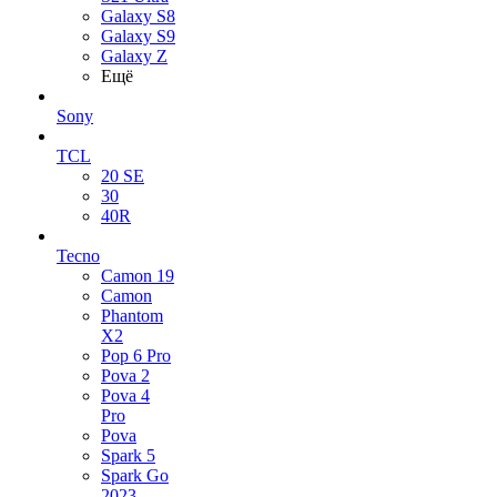
Galaxy S8
Galaxy S9
Galaxy Z
Ещё
Sony
TCL
20 SE
30
40R
Tecno
Camon 19
Camon
Phantom
X2
Pop 6 Pro
Pova 2
Pova 4
Pro
Pova
Spark 5
Spark Go
2023