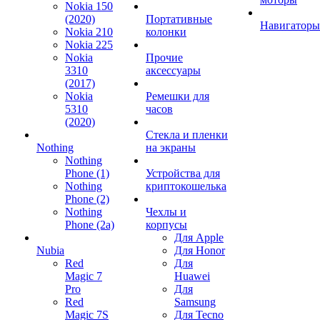
Nokia 150
(2020)
Портативные
Навигаторы
Nokia 210
колонки
Nokia 225
Nokia
Прочие
3310
аксессуары
(2017)
Nokia
Ремешки для
5310
часов
(2020)
Стекла и пленки
Nothing
на экраны
Nothing
Phone (1)
Устройства для
Nothing
криптокошелька
Phone (2)
Nothing
Чехлы и
Phone (2a)
корпусы
Для Apple
Nubia
Для Honor
Red
Для
Magic 7
Huawei
Pro
Для
Red
Samsung
Magic 7S
Для Tecno