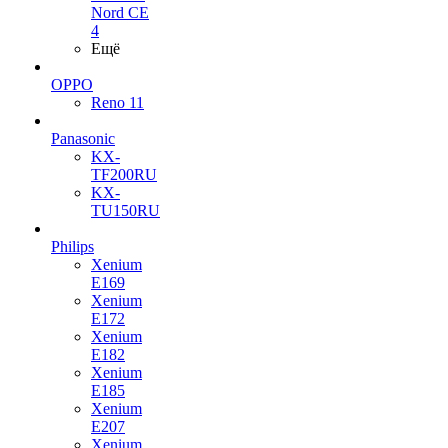
Nord CE
4
Ещё
OPPO
Reno 11
Panasonic
KX-
TF200RU
KX-
TU150RU
Philips
Xenium
E169
Xenium
E172
Xenium
E182
Xenium
E185
Xenium
E207
Xenium