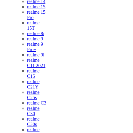
realme 14
realme 15
realme 15
Pro
realme
15T
realme 8i
realme 9
realme 9
Pro+
realme 9i
realme
C11 2021
realme
C15
realme
C21Y
realme
C25s
realme C3
realme
C30
realme
C30s
realme