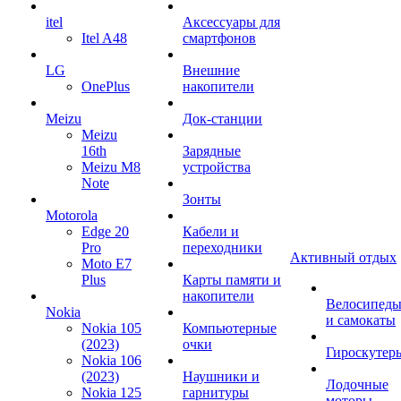
itel
Аксессуары для
Itel A48
смартфонов
LG
Внешние
OnePlus
накопители
Meizu
Док-станции
Meizu
16th
Зарядные
Meizu M8
устройства
Note
Зонты
Motorola
Edge 20
Кабели и
Pro
переходники
Активный отдых
Moto E7
Plus
Карты памяти и
накопители
Велосипед
Nokia
и самокаты
Nokia 105
Компьютерные
(2023)
очки
Гироскутер
Nokia 106
(2023)
Наушники и
Лодочные
Nokia 125
гарнитуры
моторы