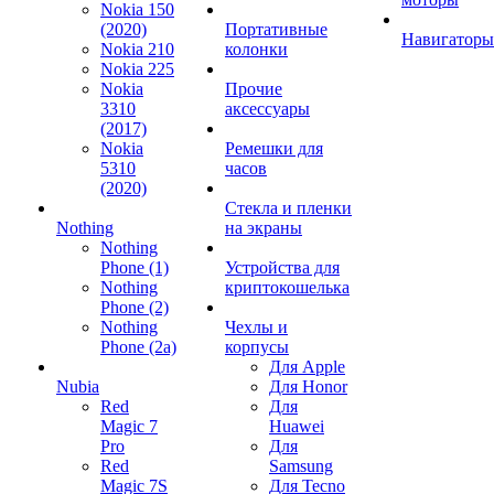
Nokia 150
(2020)
Портативные
Навигаторы
Nokia 210
колонки
Nokia 225
Nokia
Прочие
3310
аксессуары
(2017)
Nokia
Ремешки для
5310
часов
(2020)
Стекла и пленки
Nothing
на экраны
Nothing
Phone (1)
Устройства для
Nothing
криптокошелька
Phone (2)
Nothing
Чехлы и
Phone (2a)
корпусы
Для Apple
Nubia
Для Honor
Red
Для
Magic 7
Huawei
Pro
Для
Red
Samsung
Magic 7S
Для Tecno