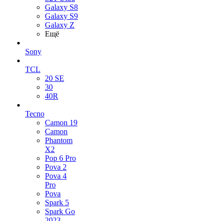
Galaxy S8
Galaxy S9
Galaxy Z
Ещё
Sony
TCL
20 SE
30
40R
Tecno
Camon 19
Camon
Phantom
X2
Pop 6 Pro
Pova 2
Pova 4
Pro
Pova
Spark 5
Spark Go
2023