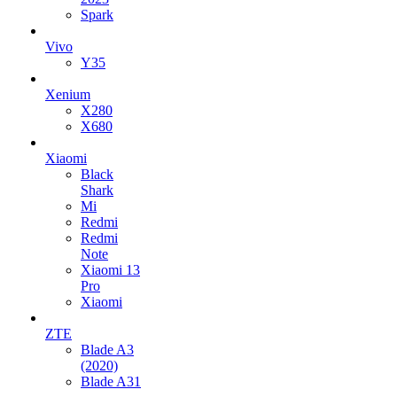
Spark
Vivo
Y35
Xenium
X280
X680
Xiaomi
Black
Shark
Mi
Redmi
Redmi
Note
Xiaomi 13
Pro
Xiaomi
ZTE
Blade A3
(2020)
Blade A31