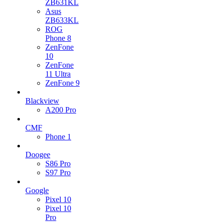
ZB631KL
Asus
ZB633KL
ROG
Phone 8
ZenFone
10
ZenFone
11 Ultra
ZenFone 9
Blackview
A200 Pro
CMF
Phone 1
Doogee
S86 Pro
S97 Pro
Google
Pixel 10
Pixel 10
Pro