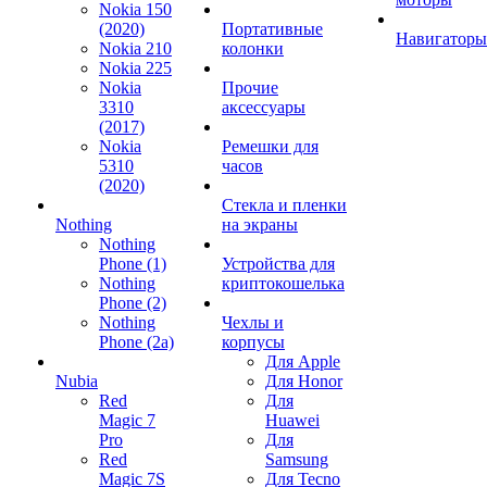
Nokia 150
(2020)
Портативные
Навигаторы
Nokia 210
колонки
Nokia 225
Nokia
Прочие
3310
аксессуары
(2017)
Nokia
Ремешки для
5310
часов
(2020)
Стекла и пленки
Nothing
на экраны
Nothing
Phone (1)
Устройства для
Nothing
криптокошелька
Phone (2)
Nothing
Чехлы и
Phone (2a)
корпусы
Для Apple
Nubia
Для Honor
Red
Для
Magic 7
Huawei
Pro
Для
Red
Samsung
Magic 7S
Для Tecno