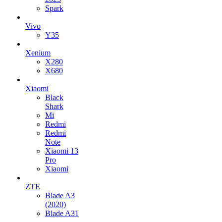
Spark
Vivo
Y35
Xenium
X280
X680
Xiaomi
Black
Shark
Mi
Redmi
Redmi
Note
Xiaomi 13
Pro
Xiaomi
ZTE
Blade A3
(2020)
Blade A31