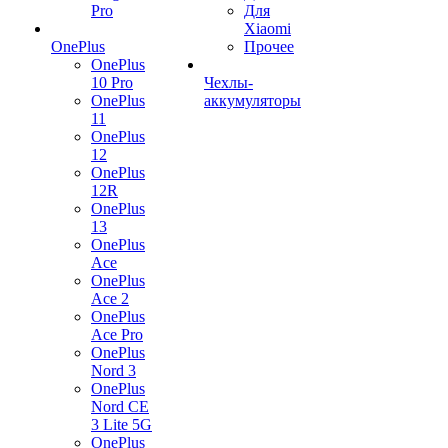
Pro
Для
Xiaomi
OnePlus
Прочее
OnePlus
10 Pro
Чехлы-
OnePlus
аккумуляторы
11
OnePlus
12
OnePlus
12R
OnePlus
13
OnePlus
Ace
OnePlus
Ace 2
OnePlus
Ace Pro
OnePlus
Nord 3
OnePlus
Nord CE
3 Lite 5G
OnePlus