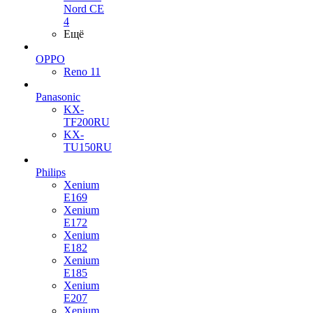
Nord CE
4
Ещё
OPPO
Reno 11
Panasonic
KX-
TF200RU
KX-
TU150RU
Philips
Xenium
E169
Xenium
E172
Xenium
E182
Xenium
E185
Xenium
E207
Xenium