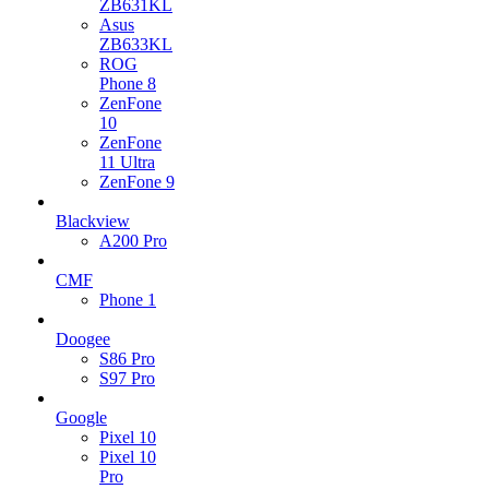
ZB631KL
Asus
ZB633KL
ROG
Phone 8
ZenFone
10
ZenFone
11 Ultra
ZenFone 9
Blackview
A200 Pro
CMF
Phone 1
Doogee
S86 Pro
S97 Pro
Google
Pixel 10
Pixel 10
Pro