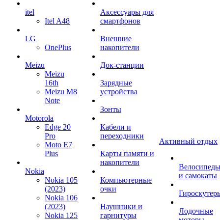
itel
Аксессуары для
Itel A48
смартфонов
LG
Внешние
OnePlus
накопители
Meizu
Док-станции
Meizu
16th
Зарядные
Meizu M8
устройства
Note
Зонты
Motorola
Edge 20
Кабели и
Pro
переходники
Активный отдых
Moto E7
Plus
Карты памяти и
накопители
Велосипед
Nokia
и самокаты
Nokia 105
Компьютерные
(2023)
очки
Гироскутер
Nokia 106
(2023)
Наушники и
Лодочные
Nokia 125
гарнитуры
моторы