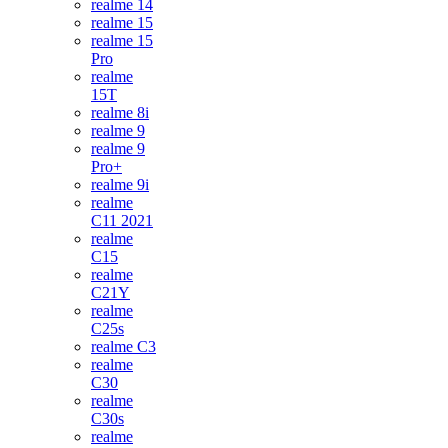
realme 14
realme 15
realme 15
Pro
realme
15T
realme 8i
realme 9
realme 9
Pro+
realme 9i
realme
C11 2021
realme
C15
realme
C21Y
realme
C25s
realme C3
realme
C30
realme
C30s
realme