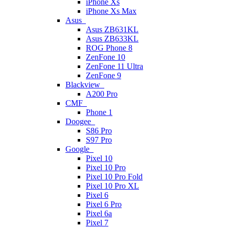
iPhone Xs
iPhone Xs Max
Asus
Asus ZB631KL
Asus ZB633KL
ROG Phone 8
ZenFone 10
ZenFone 11 Ultra
ZenFone 9
Blackview
A200 Pro
CMF
Phone 1
Doogee
S86 Pro
S97 Pro
Google
Pixel 10
Pixel 10 Pro
Pixel 10 Pro Fold
Pixel 10 Pro XL
Pixel 6
Pixel 6 Pro
Pixel 6a
Pixel 7