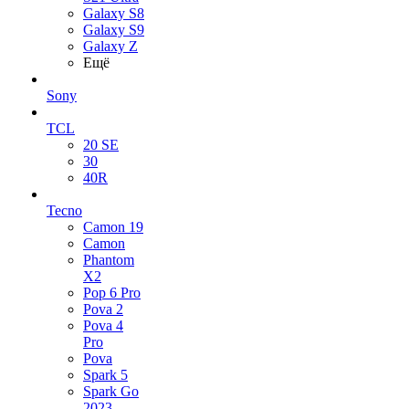
Galaxy S8
Galaxy S9
Galaxy Z
Ещё
Sony
TCL
20 SE
30
40R
Tecno
Camon 19
Camon
Phantom
X2
Pop 6 Pro
Pova 2
Pova 4
Pro
Pova
Spark 5
Spark Go
2023