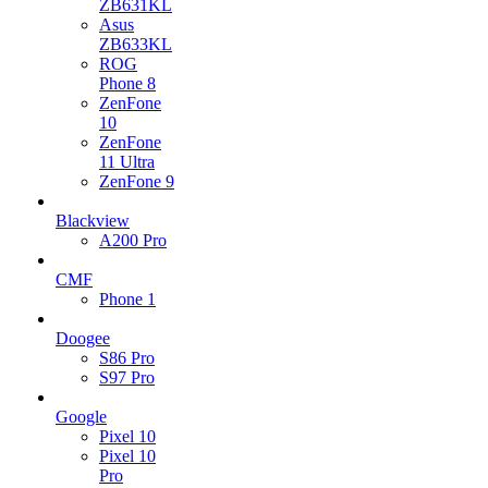
ZB631KL
Asus
ZB633KL
ROG
Phone 8
ZenFone
10
ZenFone
11 Ultra
ZenFone 9
Blackview
A200 Pro
CMF
Phone 1
Doogee
S86 Pro
S97 Pro
Google
Pixel 10
Pixel 10
Pro