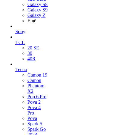
Galaxy S8
Galaxy S9
Galaxy Z
Ещё
Sony
TCL
20 SE
30
40R
Tecno
Camon 19
Camon
Phantom
X2
Pop 6 Pro
Pova 2
Pova 4
Pro
Pova
Spark 5
Spark Go
2023