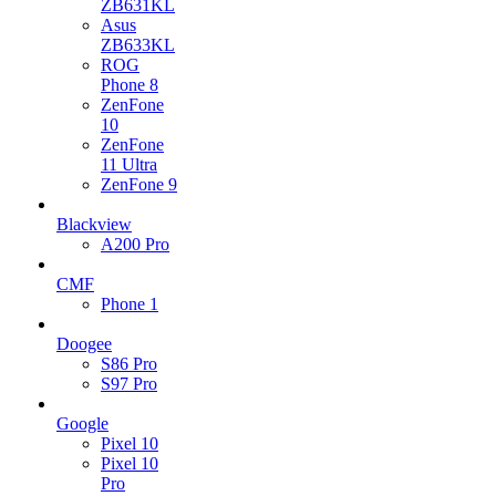
ZB631KL
Asus
ZB633KL
ROG
Phone 8
ZenFone
10
ZenFone
11 Ultra
ZenFone 9
Blackview
A200 Pro
CMF
Phone 1
Doogee
S86 Pro
S97 Pro
Google
Pixel 10
Pixel 10
Pro