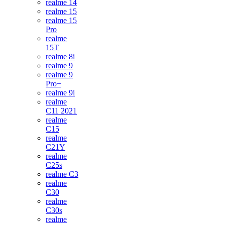
realme 14
realme 15
realme 15
Pro
realme
15T
realme 8i
realme 9
realme 9
Pro+
realme 9i
realme
C11 2021
realme
C15
realme
C21Y
realme
C25s
realme C3
realme
C30
realme
C30s
realme