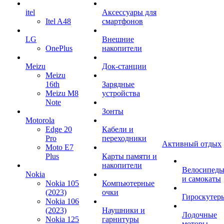
itel
Аксессуары для
Itel A48
смартфонов
LG
Внешние
OnePlus
накопители
Meizu
Док-станции
Meizu
16th
Зарядные
Meizu M8
устройства
Note
Зонты
Motorola
Edge 20
Кабели и
Pro
переходники
Активный отдых
Moto E7
Plus
Карты памяти и
накопители
Велосипед
Nokia
и самокаты
Nokia 105
Компьютерные
(2023)
очки
Гироскутер
Nokia 106
(2023)
Наушники и
Лодочные
Nokia 125
гарнитуры
моторы