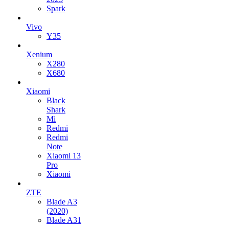
Spark
Vivo
Y35
Xenium
X280
X680
Xiaomi
Black
Shark
Mi
Redmi
Redmi
Note
Xiaomi 13
Pro
Xiaomi
ZTE
Blade A3
(2020)
Blade A31