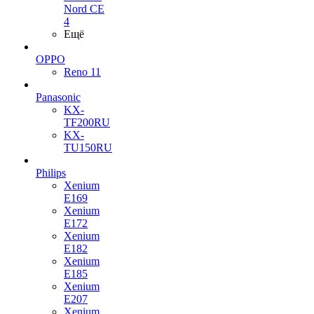
Nord CE
4
Ещё
OPPO
Reno 11
Panasonic
KX-
TF200RU
KX-
TU150RU
Philips
Xenium
E169
Xenium
E172
Xenium
E182
Xenium
E185
Xenium
E207
Xenium