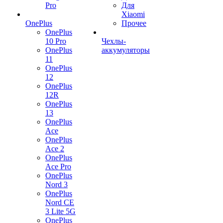
Pro
Для
Xiaomi
OnePlus
Прочее
OnePlus
10 Pro
Чехлы-
OnePlus
аккумуляторы
11
OnePlus
12
OnePlus
12R
OnePlus
13
OnePlus
Ace
OnePlus
Ace 2
OnePlus
Ace Pro
OnePlus
Nord 3
OnePlus
Nord CE
3 Lite 5G
OnePlus