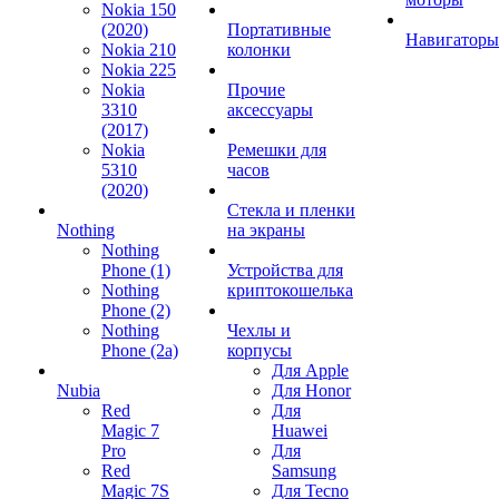
Nokia 150
(2020)
Портативные
Навигаторы
Nokia 210
колонки
Nokia 225
Nokia
Прочие
3310
аксессуары
(2017)
Nokia
Ремешки для
5310
часов
(2020)
Стекла и пленки
Nothing
на экраны
Nothing
Phone (1)
Устройства для
Nothing
криптокошелька
Phone (2)
Nothing
Чехлы и
Phone (2a)
корпусы
Для Apple
Nubia
Для Honor
Red
Для
Magic 7
Huawei
Pro
Для
Red
Samsung
Magic 7S
Для Tecno