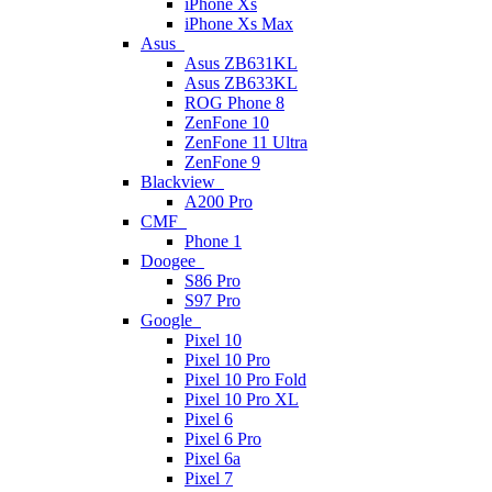
iPhone Xs
iPhone Xs Max
Asus
Asus ZB631KL
Asus ZB633KL
ROG Phone 8
ZenFone 10
ZenFone 11 Ultra
ZenFone 9
Blackview
A200 Pro
CMF
Phone 1
Doogee
S86 Pro
S97 Pro
Google
Pixel 10
Pixel 10 Pro
Pixel 10 Pro Fold
Pixel 10 Pro XL
Pixel 6
Pixel 6 Pro
Pixel 6a
Pixel 7