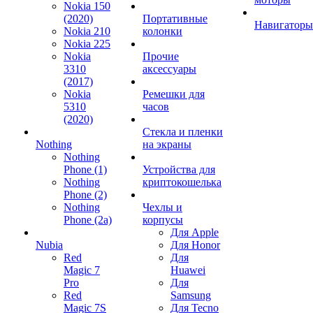
Nokia 150
(2020)
Портативные
Навигаторы
Nokia 210
колонки
Nokia 225
Nokia
Прочие
3310
аксессуары
(2017)
Nokia
Ремешки для
5310
часов
(2020)
Стекла и пленки
Nothing
на экраны
Nothing
Phone (1)
Устройства для
Nothing
криптокошелька
Phone (2)
Nothing
Чехлы и
Phone (2a)
корпусы
Для Apple
Nubia
Для Honor
Red
Для
Magic 7
Huawei
Pro
Для
Red
Samsung
Magic 7S
Для Tecno