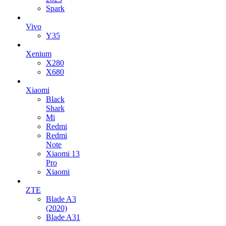
Spark
Vivo
Y35
Xenium
X280
X680
Xiaomi
Black
Shark
Mi
Redmi
Redmi
Note
Xiaomi 13
Pro
Xiaomi
ZTE
Blade A3
(2020)
Blade A31