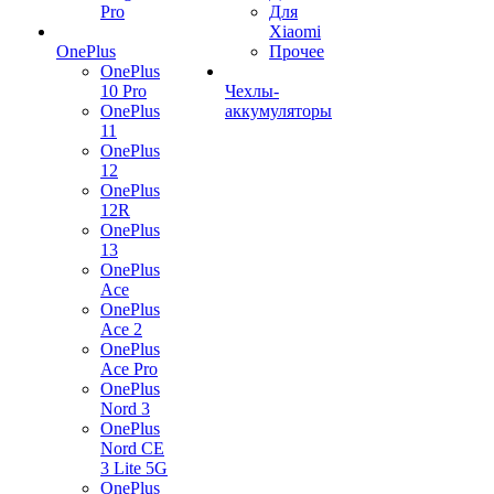
Pro
Для
Xiaomi
OnePlus
Прочее
OnePlus
10 Pro
Чехлы-
OnePlus
аккумуляторы
11
OnePlus
12
OnePlus
12R
OnePlus
13
OnePlus
Ace
OnePlus
Ace 2
OnePlus
Ace Pro
OnePlus
Nord 3
OnePlus
Nord CE
3 Lite 5G
OnePlus