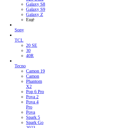
Galaxy S8
Galaxy S9
Galaxy Z
Ещё
Sony
TCL
20 SE
30
40R
Tecno
Camon 19
Camon
Phantom
X2
Pop 6 Pro
Pova 2
Pova 4
Pro
Pova
Spark 5
Spark Go
2023