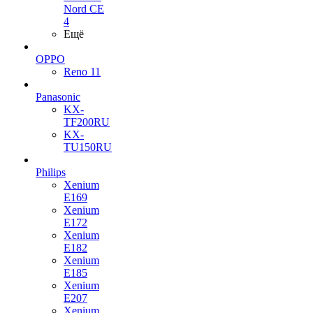
Nord CE
4
Ещё
OPPO
Reno 11
Panasonic
KX-
TF200RU
KX-
TU150RU
Philips
Xenium
E169
Xenium
E172
Xenium
E182
Xenium
E185
Xenium
E207
Xenium