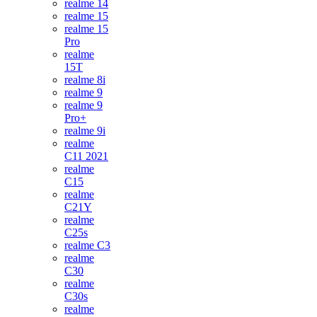
realme 14
realme 15
realme 15
Pro
realme
15T
realme 8i
realme 9
realme 9
Pro+
realme 9i
realme
C11 2021
realme
C15
realme
C21Y
realme
C25s
realme C3
realme
C30
realme
C30s
realme