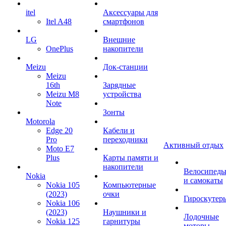
itel
Аксессуары для
Itel A48
смартфонов
LG
Внешние
OnePlus
накопители
Meizu
Док-станции
Meizu
16th
Зарядные
Meizu M8
устройства
Note
Зонты
Motorola
Edge 20
Кабели и
Pro
переходники
Активный отдых
Moto E7
Plus
Карты памяти и
накопители
Велосипед
Nokia
и самокаты
Nokia 105
Компьютерные
(2023)
очки
Гироскутер
Nokia 106
(2023)
Наушники и
Лодочные
Nokia 125
гарнитуры
моторы