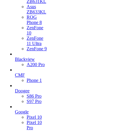
ZB631KL
Asus
ZB633KL
ROG
Phone 8
ZenFone
10
ZenFone
11 Ultra
ZenFone 9
Blackview
A200 Pro
CMF
Phone 1
Doogee
S86 Pro
S97 Pro
Google
Pixel 10
Pixel 10
Pro