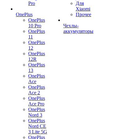
Pro
Для
Xiaomi
OnePlus
Прочее
OnePlus
10 Pro
Чехлы-
OnePlus
аккумуляторы
11
OnePlus
12
OnePlus
12R
OnePlus
13
OnePlus
Ace
OnePlus
Ace 2
OnePlus
Ace Pro
OnePlus
Nord 3
OnePlus
Nord CE
3 Lite 5G
OnePlus