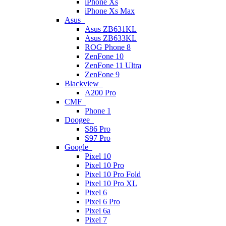
iPhone Xs
iPhone Xs Max
Asus
Asus ZB631KL
Asus ZB633KL
ROG Phone 8
ZenFone 10
ZenFone 11 Ultra
ZenFone 9
Blackview
A200 Pro
CMF
Phone 1
Doogee
S86 Pro
S97 Pro
Google
Pixel 10
Pixel 10 Pro
Pixel 10 Pro Fold
Pixel 10 Pro XL
Pixel 6
Pixel 6 Pro
Pixel 6a
Pixel 7