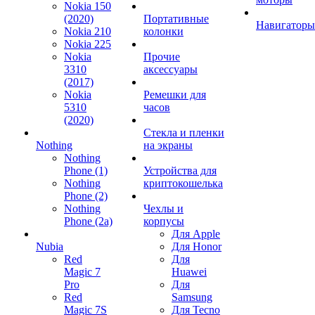
Nokia 150
(2020)
Портативные
Навигаторы
Nokia 210
колонки
Nokia 225
Nokia
Прочие
3310
аксессуары
(2017)
Nokia
Ремешки для
5310
часов
(2020)
Стекла и пленки
Nothing
на экраны
Nothing
Phone (1)
Устройства для
Nothing
криптокошелька
Phone (2)
Nothing
Чехлы и
Phone (2a)
корпусы
Для Apple
Nubia
Для Honor
Red
Для
Magic 7
Huawei
Pro
Для
Red
Samsung
Magic 7S
Для Tecno