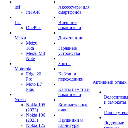
itel
Аксессуары для
Itel A48
смартфонов
LG
Внешние
OnePlus
накопители
Meizu
Док-станции
Meizu
16th
Зарядные
Meizu M8
устройства
Note
Зонты
Motorola
Edge 20
Кабели и
Pro
переходники
Активный отдых
Moto E7
Plus
Карты памяти и
накопители
Велосипед
Nokia
и самокаты
Nokia 105
Компьютерные
(2023)
очки
Гироскутер
Nokia 106
(2023)
Наушники и
Лодочные
Nokia 125
гарнитуры
моторы