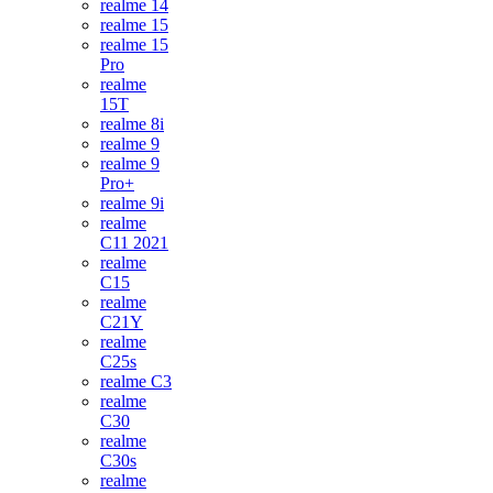
realme 14
realme 15
realme 15
Pro
realme
15T
realme 8i
realme 9
realme 9
Pro+
realme 9i
realme
C11 2021
realme
C15
realme
C21Y
realme
C25s
realme C3
realme
C30
realme
C30s
realme