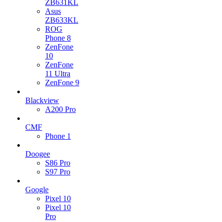
ZB631KL
Asus
ZB633KL
ROG
Phone 8
ZenFone
10
ZenFone
11 Ultra
ZenFone 9
Blackview
A200 Pro
CMF
Phone 1
Doogee
S86 Pro
S97 Pro
Google
Pixel 10
Pixel 10
Pro