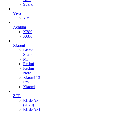
Spark
Vivo
Y35
Xenium
X280
X680
Xiaomi
Black
Shark
Mi
Redmi
Redmi
Note
Xiaomi 13
Pro
Xiaomi
ZTE
Blade A3
(2020)
Blade A31