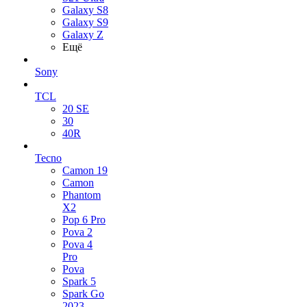
Galaxy S8
Galaxy S9
Galaxy Z
Ещё
Sony
TCL
20 SE
30
40R
Tecno
Camon 19
Camon
Phantom
X2
Pop 6 Pro
Pova 2
Pova 4
Pro
Pova
Spark 5
Spark Go
2023