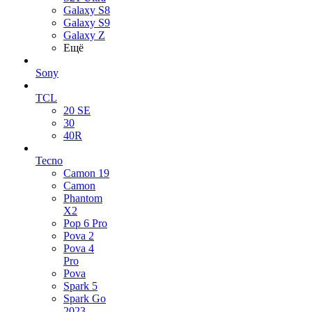
Galaxy S8
Galaxy S9
Galaxy Z
Ещё
Sony
TCL
20 SE
30
40R
Tecno
Camon 19
Camon
Phantom
X2
Pop 6 Pro
Pova 2
Pova 4
Pro
Pova
Spark 5
Spark Go
2023