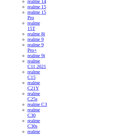
realme 14
realme 15
realme 15
Pro
realme
15T
realme 8i
realme 9
realme 9
Pro+
realme 9i
realme
C11 2021
realme
C15
realme
C21Y
realme
C25s
realme C3
realme
C30
realme
C30s
realme