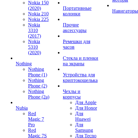
Nokia 150
(2020)
Портативные
Навигаторы
Nokia 210
колонки
Nokia 225
Nokia
Прочие
3310
аксессуары
(2017)
Nokia
Ремешки для
5310
часов
(2020)
Стекла и пленки
Nothing
на экраны
Nothing
Phone (1)
Устройства для
Nothing
криптокошелька
Phone (2)
Nothing
Чехлы и
Phone (2a)
корпусы
Для Apple
Nubia
Для Honor
Red
Для
Magic 7
Huawei
Pro
Для
Red
Samsung
Magic 7S
Для Tecno