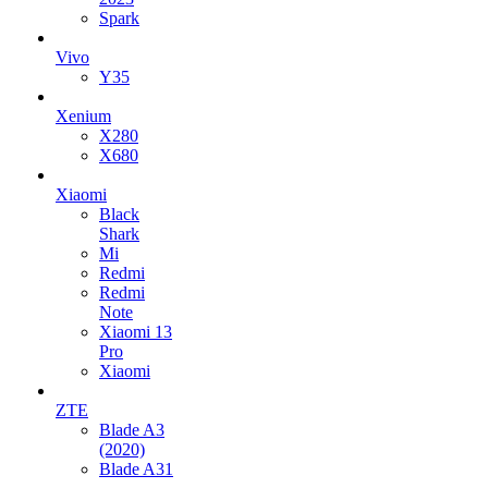
Spark
Vivo
Y35
Xenium
X280
X680
Xiaomi
Black
Shark
Mi
Redmi
Redmi
Note
Xiaomi 13
Pro
Xiaomi
ZTE
Blade A3
(2020)
Blade A31