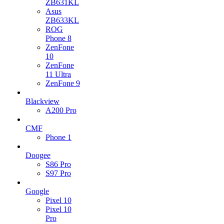
ZB631KL
Asus
ZB633KL
ROG
Phone 8
ZenFone
10
ZenFone
11 Ultra
ZenFone 9
Blackview
A200 Pro
CMF
Phone 1
Doogee
S86 Pro
S97 Pro
Google
Pixel 10
Pixel 10
Pro