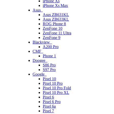
iPhone Xs
iPhone Xs Max
Asus
Asus ZB631KL
Asus ZB633KL
ROG Phone 8
ZenFone 10
ZenFone 11 Ultra
ZenFone 9
Blackview
A200 Pro
CMF
Phone 1
Doogee
S86 Pro
S97 Pro
Google
Pixel 10
Pixel 10 Pro
Pixel 10 Pro Fold
Pixel 10 Pro XL
Pixel 6
Pixel 6 Pro
Pixel 6a
Pixel 7