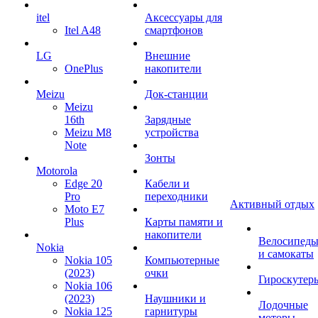
itel
Аксессуары для
Itel A48
смартфонов
LG
Внешние
OnePlus
накопители
Meizu
Док-станции
Meizu
16th
Зарядные
Meizu M8
устройства
Note
Зонты
Motorola
Edge 20
Кабели и
Pro
переходники
Активный отдых
Moto E7
Plus
Карты памяти и
накопители
Велосипед
Nokia
и самокаты
Nokia 105
Компьютерные
(2023)
очки
Гироскутер
Nokia 106
(2023)
Наушники и
Лодочные
Nokia 125
гарнитуры
моторы