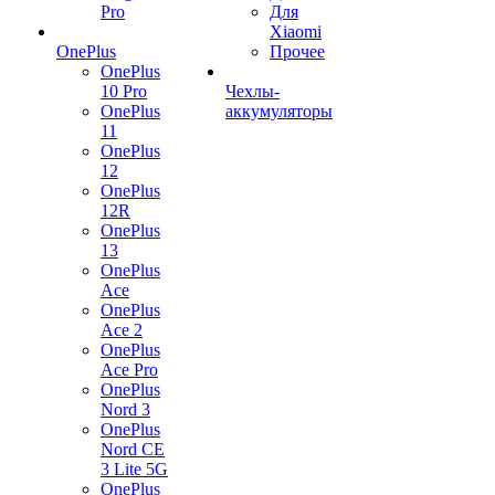
Pro
Для
Xiaomi
OnePlus
Прочее
OnePlus
10 Pro
Чехлы-
OnePlus
аккумуляторы
11
OnePlus
12
OnePlus
12R
OnePlus
13
OnePlus
Ace
OnePlus
Ace 2
OnePlus
Ace Pro
OnePlus
Nord 3
OnePlus
Nord CE
3 Lite 5G
OnePlus