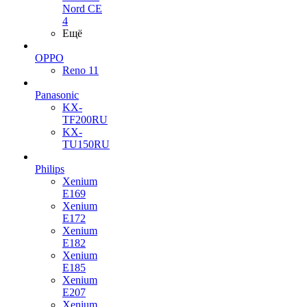
Nord CE
4
Ещё
OPPO
Reno 11
Panasonic
KX-
TF200RU
KX-
TU150RU
Philips
Xenium
E169
Xenium
E172
Xenium
E182
Xenium
E185
Xenium
E207
Xenium