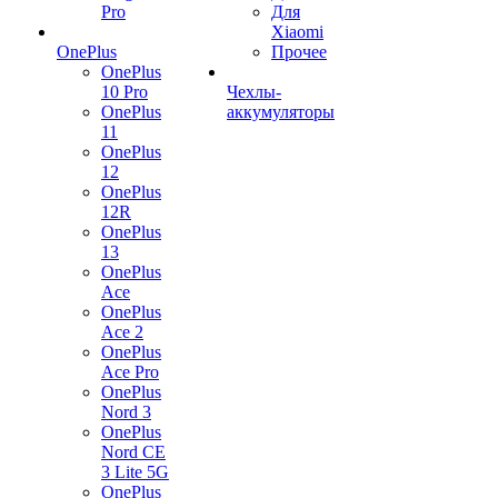
Pro
Для
Xiaomi
OnePlus
Прочее
OnePlus
10 Pro
Чехлы-
OnePlus
аккумуляторы
11
OnePlus
12
OnePlus
12R
OnePlus
13
OnePlus
Ace
OnePlus
Ace 2
OnePlus
Ace Pro
OnePlus
Nord 3
OnePlus
Nord CE
3 Lite 5G
OnePlus