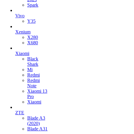
Spark
Vivo
Y35
Xenium
X280
X680
Xiaomi
Black
Shark
Mi
Redmi
Redmi
Note
Xiaomi 13
Pro
Xiaomi
ZTE
Blade A3
(2020)
Blade A31