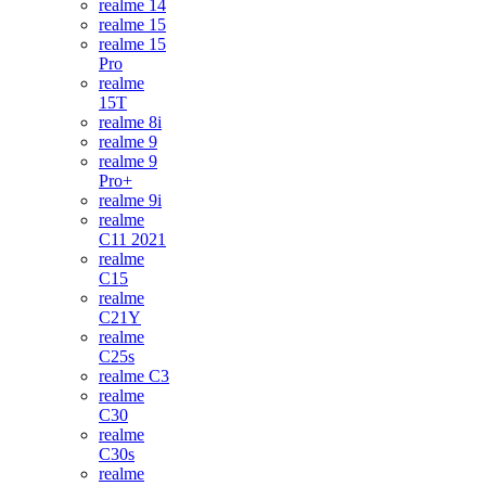
realme 14
realme 15
realme 15
Pro
realme
15T
realme 8i
realme 9
realme 9
Pro+
realme 9i
realme
C11 2021
realme
C15
realme
C21Y
realme
C25s
realme C3
realme
C30
realme
C30s
realme