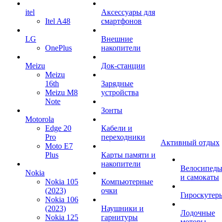
itel
Аксессуары для
Itel A48
смартфонов
LG
Внешние
OnePlus
накопители
Meizu
Док-станции
Meizu
16th
Зарядные
Meizu M8
устройства
Note
Зонты
Motorola
Edge 20
Кабели и
Pro
переходники
Активный отдых
Moto E7
Plus
Карты памяти и
накопители
Велосипед
Nokia
и самокаты
Nokia 105
Компьютерные
(2023)
очки
Гироскутер
Nokia 106
(2023)
Наушники и
Лодочные
Nokia 125
гарнитуры
моторы