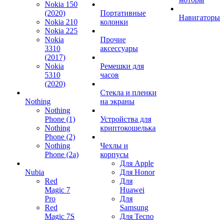
Nokia 150
(2020)
Портативные
Навигаторы
Nokia 210
колонки
Nokia 225
Nokia
Прочие
3310
аксессуары
(2017)
Nokia
Ремешки для
5310
часов
(2020)
Стекла и пленки
Nothing
на экраны
Nothing
Phone (1)
Устройства для
Nothing
криптокошелька
Phone (2)
Nothing
Чехлы и
Phone (2a)
корпусы
Для Apple
Nubia
Для Honor
Red
Для
Magic 7
Huawei
Pro
Для
Red
Samsung
Magic 7S
Для Tecno