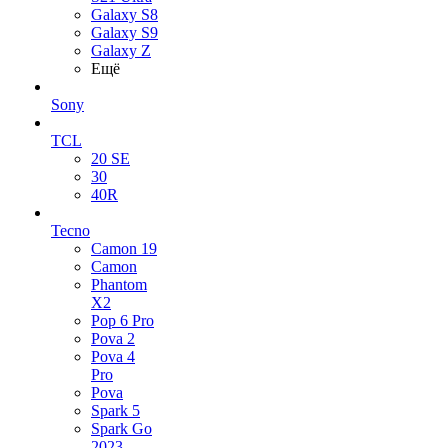
Galaxy S8
Galaxy S9
Galaxy Z
Ещё
Sony
TCL
20 SE
30
40R
Tecno
Camon 19
Camon
Phantom
X2
Pop 6 Pro
Pova 2
Pova 4
Pro
Pova
Spark 5
Spark Go
2023