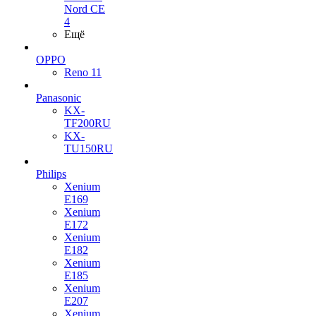
Nord CE
4
Ещё
OPPO
Reno 11
Panasonic
KX-
TF200RU
KX-
TU150RU
Philips
Xenium
E169
Xenium
E172
Xenium
E182
Xenium
E185
Xenium
E207
Xenium