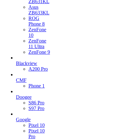
ZB631KL
Asus
ZB633KL
ROG
Phone 8
ZenFone
10
ZenFone
11 Ultra
ZenFone 9
Blackview
A200 Pro
CMF
Phone 1
Doogee
S86 Pro
S97 Pro
Google
Pixel 10
Pixel 10
Pro