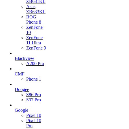
ZB631KL
Asus
ZB633KL
ROG
Phone 8
ZenFone
10
ZenFone
11 Ultra
ZenFone 9
Blackview
A200 Pro
CMF
Phone 1
Doogee
S86 Pro
S97 Pro
Google
Pixel 10
Pixel 10
Pro