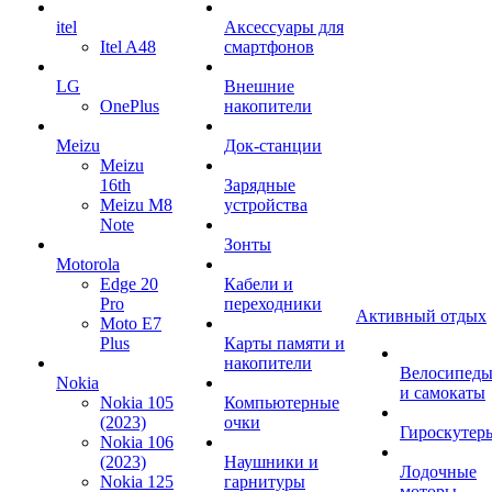
itel
Аксессуары для
Itel A48
смартфонов
LG
Внешние
OnePlus
накопители
Meizu
Док-станции
Meizu
16th
Зарядные
Meizu M8
устройства
Note
Зонты
Motorola
Edge 20
Кабели и
Pro
переходники
Активный отдых
Moto E7
Plus
Карты памяти и
накопители
Велосипед
Nokia
и самокаты
Nokia 105
Компьютерные
(2023)
очки
Гироскутер
Nokia 106
(2023)
Наушники и
Лодочные
Nokia 125
гарнитуры
моторы