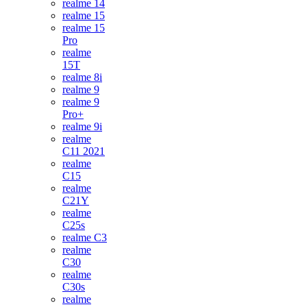
realme 14
realme 15
realme 15
Pro
realme
15T
realme 8i
realme 9
realme 9
Pro+
realme 9i
realme
C11 2021
realme
C15
realme
C21Y
realme
C25s
realme C3
realme
C30
realme
C30s
realme