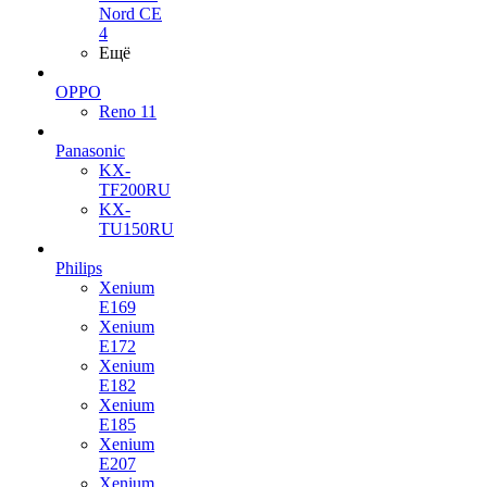
Nord CE
4
Ещё
OPPO
Reno 11
Panasonic
KX-
TF200RU
KX-
TU150RU
Philips
Xenium
E169
Xenium
E172
Xenium
E182
Xenium
E185
Xenium
E207
Xenium