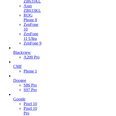
ZB631KL
Asus
ZB633KL
ROG
Phone 8
ZenFone
10
ZenFone
11 Ultra
ZenFone 9
Blackview
A200 Pro
CMF
Phone 1
Doogee
S86 Pro
S97 Pro
Google
Pixel 10
Pixel 10
Pro