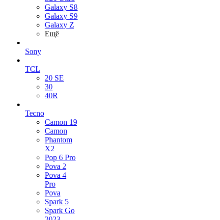
Galaxy S8
Galaxy S9
Galaxy Z
Ещё
Sony
TCL
20 SE
30
40R
Tecno
Camon 19
Camon
Phantom
X2
Pop 6 Pro
Pova 2
Pova 4
Pro
Pova
Spark 5
Spark Go
2023