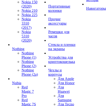
Nokia 150
(2020)
Портативные
Навигаторы
Nokia 210
колонки
Nokia 225
Nokia
Прочие
3310
аксессуары
(2017)
Nokia
Ремешки для
5310
часов
(2020)
Стекла и пленки
Nothing
на экраны
Nothing
Phone (1)
Устройства для
Nothing
криптокошелька
Phone (2)
Nothing
Чехлы и
Phone (2a)
корпусы
Для Apple
Nubia
Для Honor
Red
Для
Magic 7
Huawei
Pro
Для
Red
Samsung
Magic 7S
Для Tecno