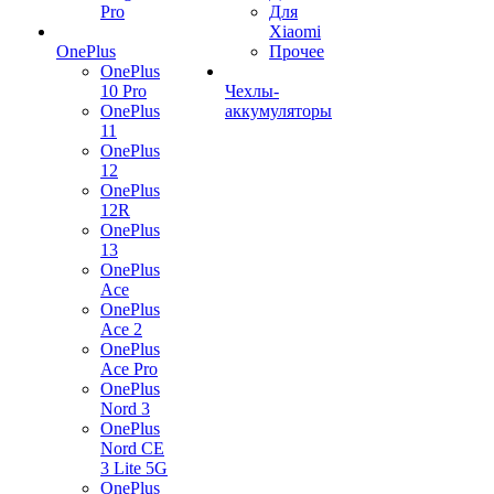
Pro
Для
Xiaomi
OnePlus
Прочее
OnePlus
10 Pro
Чехлы-
OnePlus
аккумуляторы
11
OnePlus
12
OnePlus
12R
OnePlus
13
OnePlus
Ace
OnePlus
Ace 2
OnePlus
Ace Pro
OnePlus
Nord 3
OnePlus
Nord CE
3 Lite 5G
OnePlus