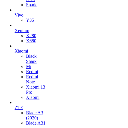
Spark
Vivo
Y35
Xenium
X280
X680
Xiaomi
Black
Shark
Mi
Redmi
Redmi
Note
Xiaomi 13
Pro
Xiaomi
ZTE
Blade A3
(2020)
Blade A31