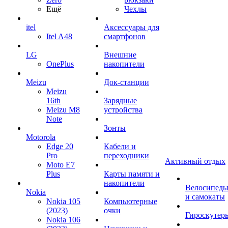
Ещё
Чехлы
itel
Аксессуары для
Itel A48
смартфонов
LG
Внешние
OnePlus
накопители
Meizu
Док-станции
Meizu
16th
Зарядные
Meizu M8
устройства
Note
Зонты
Motorola
Edge 20
Кабели и
Pro
переходники
Активный отдых
Moto E7
Plus
Карты памяти и
накопители
Велосипед
Nokia
и самокаты
Nokia 105
Компьютерные
(2023)
очки
Гироскутер
Nokia 106