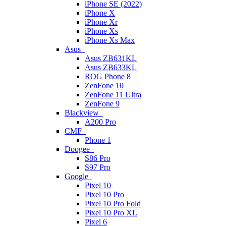
iPhone SE (2022)
iPhone X
iPhone Xr
iPhone Xs
iPhone Xs Max
Asus
Asus ZB631KL
Asus ZB633KL
ROG Phone 8
ZenFone 10
ZenFone 11 Ultra
ZenFone 9
Blackview
A200 Pro
CMF
Phone 1
Doogee
S86 Pro
S97 Pro
Google
Pixel 10
Pixel 10 Pro
Pixel 10 Pro Fold
Pixel 10 Pro XL
Pixel 6