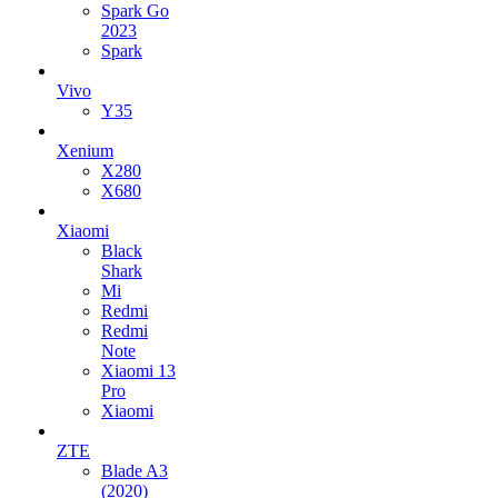
Spark Go
2023
Spark
Vivo
Y35
Xenium
X280
X680
Xiaomi
Black
Shark
Mi
Redmi
Redmi
Note
Xiaomi 13
Pro
Xiaomi
ZTE
Blade A3
(2020)