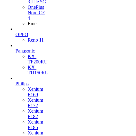
3 Lite 5G
OnePlus
Nord CE
4
Ещё
OPPO
Reno 11
Panasonic
KX-
TF200RU
KX-
TU150RU
Philips
Xenium
E169
Xenium
E172
Xenium
E182
Xenium
E185
Xenium