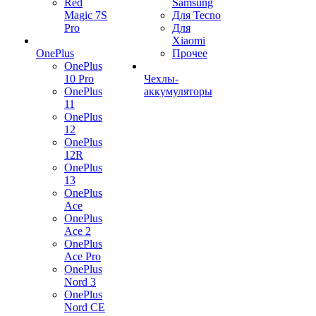
Red
Samsung
Magic 7S
Для Tecno
Pro
Для
Xiaomi
OnePlus
Прочее
OnePlus
10 Pro
Чехлы-
OnePlus
аккумуляторы
11
OnePlus
12
OnePlus
12R
OnePlus
13
OnePlus
Ace
OnePlus
Ace 2
OnePlus
Ace Pro
OnePlus
Nord 3
OnePlus
Nord CE