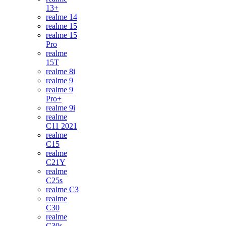
13+
realme 14
realme 15
realme 15
Pro
realme
15T
realme 8i
realme 9
realme 9
Pro+
realme 9i
realme
C11 2021
realme
C15
realme
C21Y
realme
C25s
realme C3
realme
C30
realme
C30s