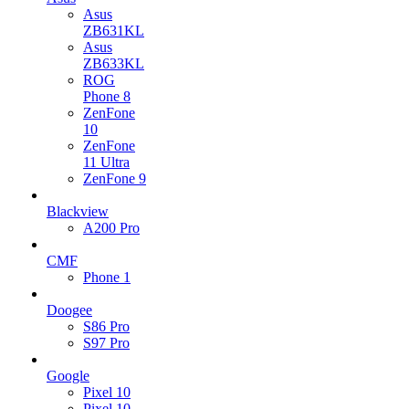
Asus
ZB631KL
Asus
ZB633KL
ROG
Phone 8
ZenFone
10
ZenFone
11 Ultra
ZenFone 9
Blackview
A200 Pro
CMF
Phone 1
Doogee
S86 Pro
S97 Pro
Google
Pixel 10
Pixel 10