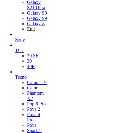
Galaxy
S21 Ultra
Galaxy S8
Galaxy S9
Galaxy Z
Ещё
Sony
TCL
20 SE
30
40R
Tecno
Camon 19
Camon
Phantom
X2
Pop 6 Pro
Pova 2
Pova 4
Pro
Pova
Spark 5