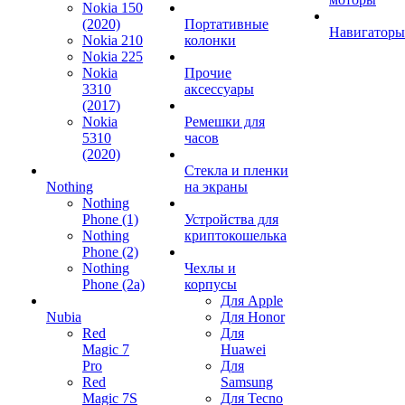
Nokia 150
(2020)
Портативные
Навигаторы
Nokia 210
колонки
Nokia 225
Nokia
Прочие
3310
аксессуары
(2017)
Nokia
Ремешки для
5310
часов
(2020)
Стекла и пленки
Nothing
на экраны
Nothing
Phone (1)
Устройства для
Nothing
криптокошелька
Phone (2)
Nothing
Чехлы и
Phone (2a)
корпусы
Для Apple
Nubia
Для Honor
Red
Для
Magic 7
Huawei
Pro
Для
Red
Samsung
Magic 7S
Для Tecno