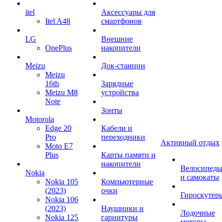
itel
Аксессуары для
Itel A48
смартфонов
LG
Внешние
OnePlus
накопители
Meizu
Док-станции
Meizu
16th
Зарядные
Meizu M8
устройства
Note
Зонты
Motorola
Edge 20
Кабели и
Pro
переходники
Активный отдых
Moto E7
Plus
Карты памяти и
накопители
Велосипед
Nokia
и самокаты
Nokia 105
Компьютерные
(2023)
очки
Гироскутер
Nokia 106
(2023)
Наушники и
Лодочные
Nokia 125
гарнитуры
моторы