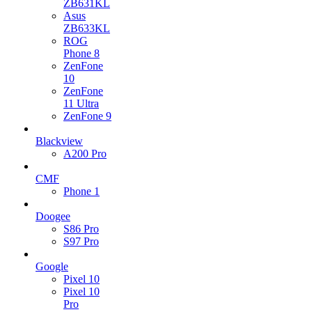
ZB631KL
Asus
ZB633KL
ROG
Phone 8
ZenFone
10
ZenFone
11 Ultra
ZenFone 9
Blackview
A200 Pro
CMF
Phone 1
Doogee
S86 Pro
S97 Pro
Google
Pixel 10
Pixel 10
Pro