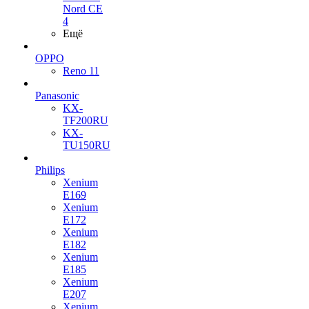
Nord CE
4
Ещё
OPPO
Reno 11
Panasonic
KX-
TF200RU
KX-
TU150RU
Philips
Xenium
E169
Xenium
E172
Xenium
E182
Xenium
E185
Xenium
E207
Xenium