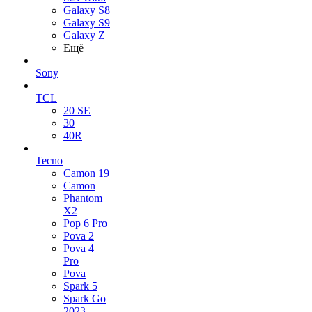
Galaxy S8
Galaxy S9
Galaxy Z
Ещё
Sony
TCL
20 SE
30
40R
Tecno
Camon 19
Camon
Phantom
X2
Pop 6 Pro
Pova 2
Pova 4
Pro
Pova
Spark 5
Spark Go
2023