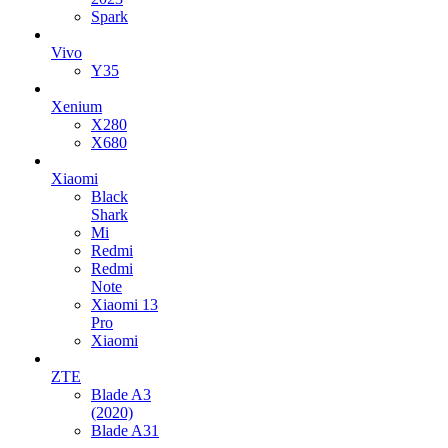
Spark
Vivo
Y35
Xenium
X280
X680
Xiaomi
Black
Shark
Mi
Redmi
Redmi
Note
Xiaomi 13
Pro
Xiaomi
ZTE
Blade A3
(2020)
Blade A31