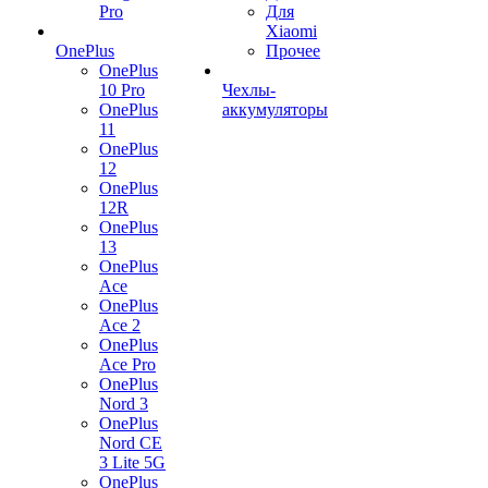
Pro
Для
Xiaomi
OnePlus
Прочее
OnePlus
10 Pro
Чехлы-
OnePlus
аккумуляторы
11
OnePlus
12
OnePlus
12R
OnePlus
13
OnePlus
Ace
OnePlus
Ace 2
OnePlus
Ace Pro
OnePlus
Nord 3
OnePlus
Nord CE
3 Lite 5G
OnePlus