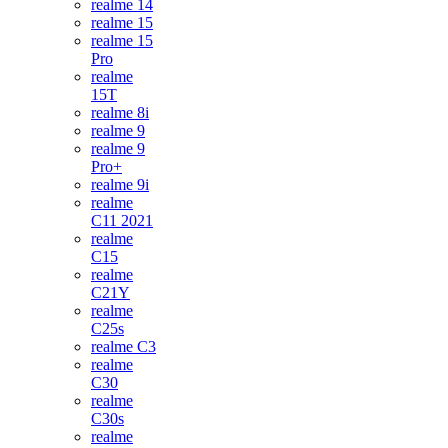
realme 14
realme 15
realme 15
Pro
realme
15T
realme 8i
realme 9
realme 9
Pro+
realme 9i
realme
C11 2021
realme
C15
realme
C21Y
realme
C25s
realme C3
realme
C30
realme
C30s
realme