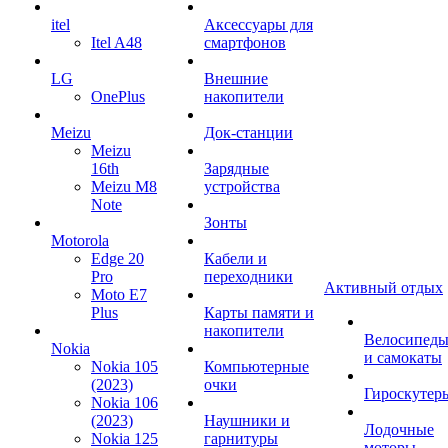
itel
Аксессуары для
Itel A48
смартфонов
LG
Внешние
OnePlus
накопители
Meizu
Док-станции
Meizu
16th
Зарядные
Meizu M8
устройства
Note
Зонты
Motorola
Edge 20
Кабели и
Pro
переходники
Активный отдых
Moto E7
Plus
Карты памяти и
накопители
Велосипед
Nokia
и самокаты
Nokia 105
Компьютерные
(2023)
очки
Гироскутер
Nokia 106
(2023)
Наушники и
Лодочные
Nokia 125
гарнитуры
моторы