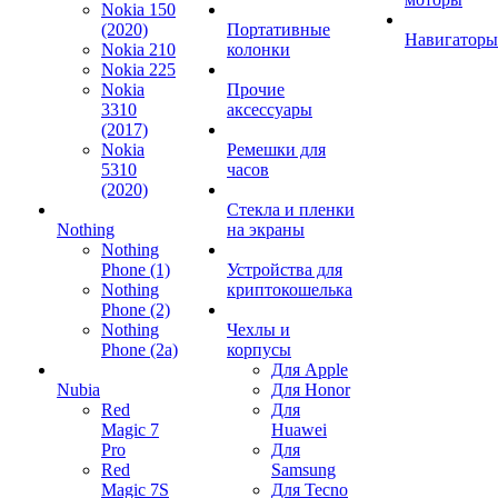
Nokia 150
(2020)
Портативные
Навигаторы
Nokia 210
колонки
Nokia 225
Nokia
Прочие
3310
аксессуары
(2017)
Nokia
Ремешки для
5310
часов
(2020)
Стекла и пленки
Nothing
на экраны
Nothing
Phone (1)
Устройства для
Nothing
криптокошелька
Phone (2)
Nothing
Чехлы и
Phone (2a)
корпусы
Для Apple
Nubia
Для Honor
Red
Для
Magic 7
Huawei
Pro
Для
Red
Samsung
Magic 7S
Для Tecno