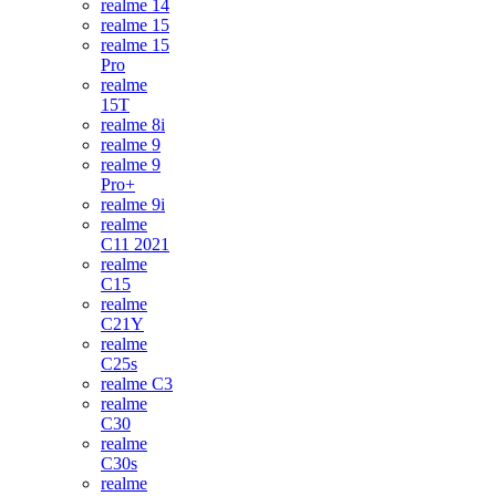
realme 14
realme 15
realme 15
Pro
realme
15T
realme 8i
realme 9
realme 9
Pro+
realme 9i
realme
C11 2021
realme
C15
realme
C21Y
realme
C25s
realme C3
realme
C30
realme
C30s
realme