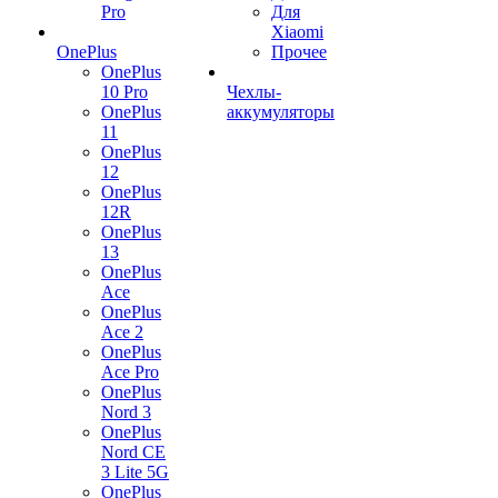
Pro
Для
Xiaomi
OnePlus
Прочее
OnePlus
10 Pro
Чехлы-
OnePlus
аккумуляторы
11
OnePlus
12
OnePlus
12R
OnePlus
13
OnePlus
Ace
OnePlus
Ace 2
OnePlus
Ace Pro
OnePlus
Nord 3
OnePlus
Nord CE
3 Lite 5G
OnePlus