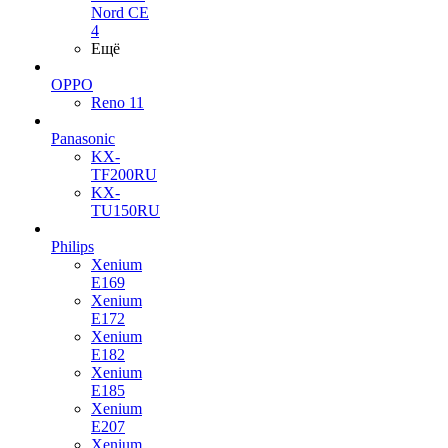
Nord CE
4
Ещё
OPPO
Reno 11
Panasonic
KX-
TF200RU
KX-
TU150RU
Philips
Xenium
E169
Xenium
E172
Xenium
E182
Xenium
E185
Xenium
E207
Xenium