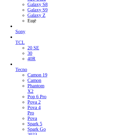
Galaxy S8
Galaxy S9
Galaxy Z
Ещё
Sony
TCL
20 SE
30
40R
Tecno
Camon 19
Camon
Phantom
X2
Pop 6 Pro
Pova 2
Pova 4
Pro
Pova
Spark 5
Spark Go
2023