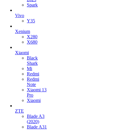
Spark
Vivo
Y35
Xenium
X280
X680
Xiaomi
Black
Shark
Mi
Redmi
Redmi
Note
Xiaomi 13
Pro
Xiaomi
ZTE
Blade A3
(2020)
Blade A31