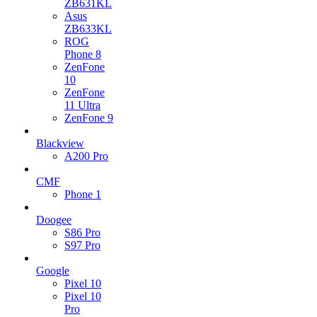
ZB631KL
Asus
ZB633KL
ROG
Phone 8
ZenFone
10
ZenFone
11 Ultra
ZenFone 9
Blackview
A200 Pro
CMF
Phone 1
Doogee
S86 Pro
S97 Pro
Google
Pixel 10
Pixel 10
Pro