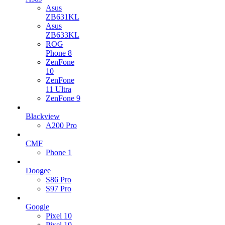
Asus
ZB631KL
Asus
ZB633KL
ROG
Phone 8
ZenFone
10
ZenFone
11 Ultra
ZenFone 9
Blackview
A200 Pro
CMF
Phone 1
Doogee
S86 Pro
S97 Pro
Google
Pixel 10
Pixel 10