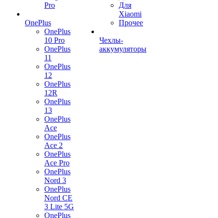
Pro
Для
Xiaomi
OnePlus
Прочее
OnePlus
10 Pro
Чехлы-
OnePlus
аккумуляторы
11
OnePlus
12
OnePlus
12R
OnePlus
13
OnePlus
Ace
OnePlus
Ace 2
OnePlus
Ace Pro
OnePlus
Nord 3
OnePlus
Nord CE
3 Lite 5G
OnePlus