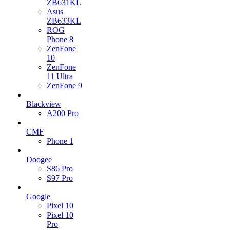
ZB631KL
Asus
ZB633KL
ROG
Phone 8
ZenFone
10
ZenFone
11 Ultra
ZenFone 9
Blackview
A200 Pro
CMF
Phone 1
Doogee
S86 Pro
S97 Pro
Google
Pixel 10
Pixel 10
Pro