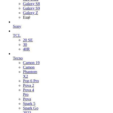
Galaxy S8
Galaxy S9
Galaxy Z
Ещё
Sony
TCL
20 SE
30
40R
Tecno
Camon 19
Camon
Phantom
X2
Pop 6 Pro
Pova 2
Pova 4
Pro
Pova
Spark 5
Spark Go
2023