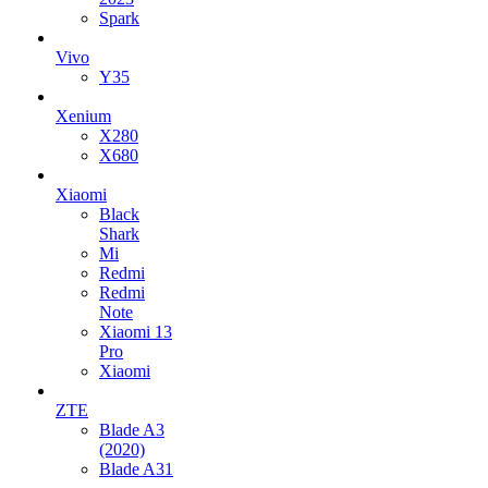
Spark
Vivo
Y35
Xenium
X280
X680
Xiaomi
Black
Shark
Mi
Redmi
Redmi
Note
Xiaomi 13
Pro
Xiaomi
ZTE
Blade A3
(2020)
Blade A31