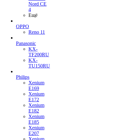
Nord CE
4
Ещё
OPPO
Reno 11
Panasonic
KX-
TF200RU
KX-
TU150RU
Philips
Xenium
E169
Xenium
E172
Xenium
E182
Xenium
E185
Xenium
E207
Xenium