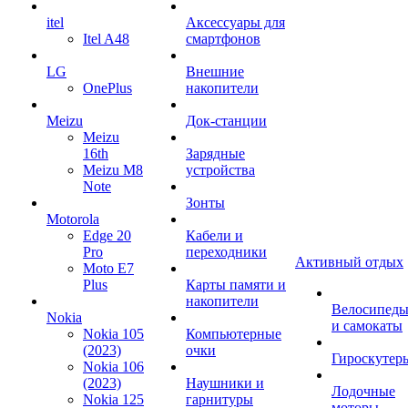
itel
Аксессуары для
Itel A48
смартфонов
LG
Внешние
OnePlus
накопители
Meizu
Док-станции
Meizu
16th
Зарядные
Meizu M8
устройства
Note
Зонты
Motorola
Edge 20
Кабели и
Pro
переходники
Активный отдых
Moto E7
Plus
Карты памяти и
накопители
Велосипед
Nokia
и самокаты
Nokia 105
Компьютерные
(2023)
очки
Гироскутер
Nokia 106
(2023)
Наушники и
Лодочные
Nokia 125
гарнитуры
моторы