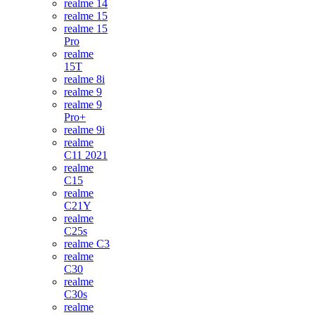
realme 14
realme 15
realme 15
Pro
realme
15T
realme 8i
realme 9
realme 9
Pro+
realme 9i
realme
C11 2021
realme
C15
realme
C21Y
realme
C25s
realme C3
realme
C30
realme
C30s
realme