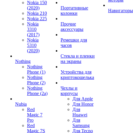
Nokia 150
(2020)
Портативные
Навигаторы
Nokia 210
колонки
Nokia 225
Nokia
Прочие
3310
аксессуары
(2017)
Nokia
Ремешки для
5310
часов
(2020)
Стекла и пленки
Nothing
на экраны
Nothing
Phone (1)
Устройства для
Nothing
криптокошелька
Phone (2)
Nothing
Чехлы и
Phone (2a)
корпусы
Для Apple
Nubia
Для Honor
Red
Для
Magic 7
Huawei
Pro
Для
Red
Samsung
Magic 7S
Для Tecno