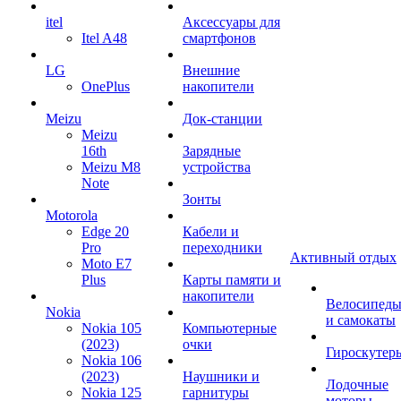
itel
Аксессуары для
Itel A48
смартфонов
LG
Внешние
OnePlus
накопители
Meizu
Док-станции
Meizu
16th
Зарядные
Meizu M8
устройства
Note
Зонты
Motorola
Edge 20
Кабели и
Pro
переходники
Активный отдых
Moto E7
Plus
Карты памяти и
накопители
Велосипед
Nokia
и самокаты
Nokia 105
Компьютерные
(2023)
очки
Гироскутер
Nokia 106
(2023)
Наушники и
Лодочные
Nokia 125
гарнитуры
моторы