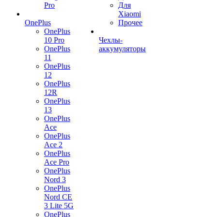
Pro
Для
Xiaomi
OnePlus
Прочее
OnePlus
10 Pro
Чехлы-
OnePlus
аккумуляторы
11
OnePlus
12
OnePlus
12R
OnePlus
13
OnePlus
Ace
OnePlus
Ace 2
OnePlus
Ace Pro
OnePlus
Nord 3
OnePlus
Nord CE
3 Lite 5G
OnePlus