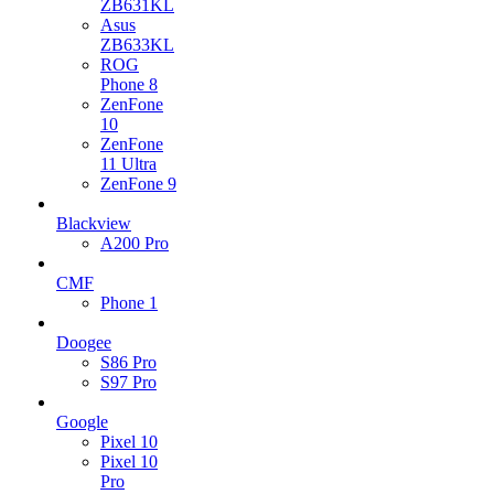
ZB631KL
Asus
ZB633KL
ROG
Phone 8
ZenFone
10
ZenFone
11 Ultra
ZenFone 9
Blackview
A200 Pro
CMF
Phone 1
Doogee
S86 Pro
S97 Pro
Google
Pixel 10
Pixel 10
Pro