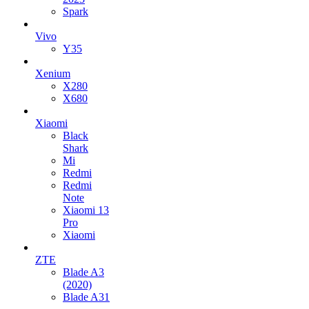
Spark
Vivo
Y35
Xenium
X280
X680
Xiaomi
Black
Shark
Mi
Redmi
Redmi
Note
Xiaomi 13
Pro
Xiaomi
ZTE
Blade A3
(2020)
Blade A31