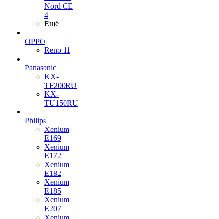
Nord CE
4
Ещё
OPPO
Reno 11
Panasonic
KX-
TF200RU
KX-
TU150RU
Philips
Xenium
E169
Xenium
E172
Xenium
E182
Xenium
E185
Xenium
E207
Xenium