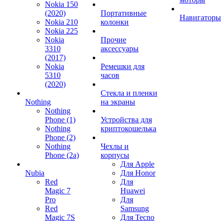
Nokia 150
(2020)
Портативные
Навигаторы
Nokia 210
колонки
Nokia 225
Nokia
Прочие
3310
аксессуары
(2017)
Nokia
Ремешки для
5310
часов
(2020)
Стекла и пленки
Nothing
на экраны
Nothing
Phone (1)
Устройства для
Nothing
криптокошелька
Phone (2)
Nothing
Чехлы и
Phone (2a)
корпусы
Для Apple
Nubia
Для Honor
Red
Для
Magic 7
Huawei
Pro
Для
Red
Samsung
Magic 7S
Для Tecno