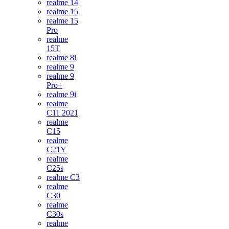
realme 14
realme 15
realme 15
Pro
realme
15T
realme 8i
realme 9
realme 9
Pro+
realme 9i
realme
C11 2021
realme
C15
realme
C21Y
realme
C25s
realme C3
realme
C30
realme
C30s
realme