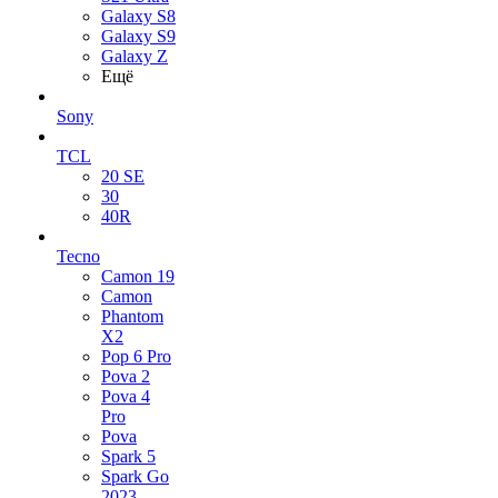
Galaxy S8
Galaxy S9
Galaxy Z
Ещё
Sony
TCL
20 SE
30
40R
Tecno
Camon 19
Camon
Phantom
X2
Pop 6 Pro
Pova 2
Pova 4
Pro
Pova
Spark 5
Spark Go
2023