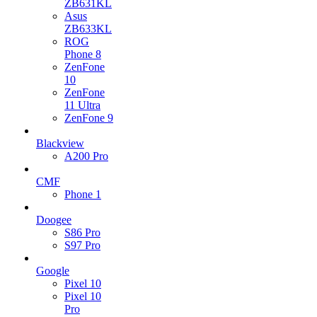
ZB631KL
Asus
ZB633KL
ROG
Phone 8
ZenFone
10
ZenFone
11 Ultra
ZenFone 9
Blackview
A200 Pro
CMF
Phone 1
Doogee
S86 Pro
S97 Pro
Google
Pixel 10
Pixel 10
Pro