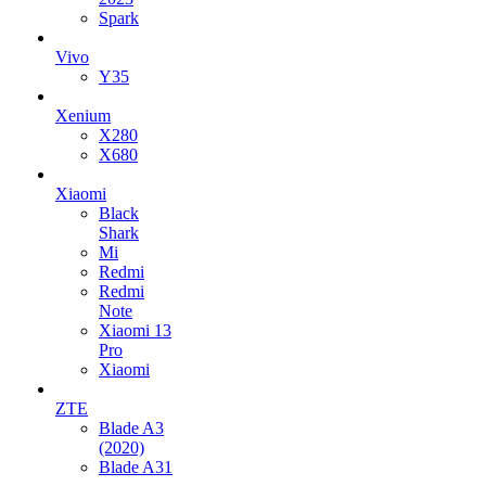
Spark
Vivo
Y35
Xenium
X280
X680
Xiaomi
Black
Shark
Mi
Redmi
Redmi
Note
Xiaomi 13
Pro
Xiaomi
ZTE
Blade A3
(2020)
Blade A31