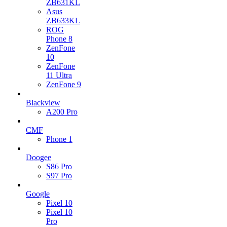
ZB631KL
Asus
ZB633KL
ROG
Phone 8
ZenFone
10
ZenFone
11 Ultra
ZenFone 9
Blackview
A200 Pro
CMF
Phone 1
Doogee
S86 Pro
S97 Pro
Google
Pixel 10
Pixel 10
Pro