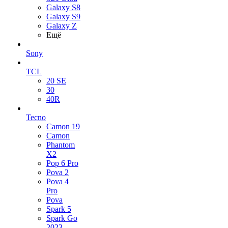
Galaxy S8
Galaxy S9
Galaxy Z
Ещё
Sony
TCL
20 SE
30
40R
Tecno
Camon 19
Camon
Phantom
X2
Pop 6 Pro
Pova 2
Pova 4
Pro
Pova
Spark 5
Spark Go
2023