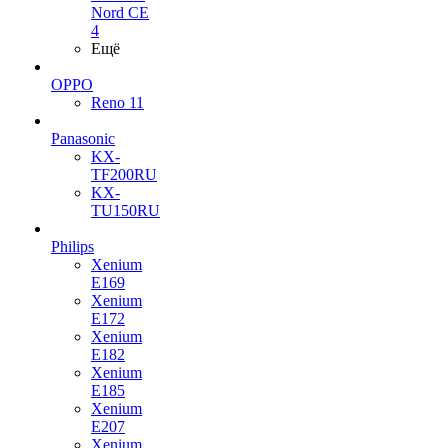
Nord CE
4
Ещё
OPPO
Reno 11
Panasonic
KX-
TF200RU
KX-
TU150RU
Philips
Xenium
E169
Xenium
E172
Xenium
E182
Xenium
E185
Xenium
E207
Xenium