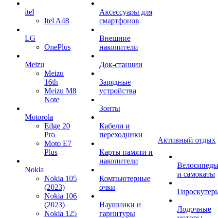
itel
Аксессуары для
Itel A48
смартфонов
LG
Внешние
OnePlus
накопители
Meizu
Док-станции
Meizu
16th
Зарядные
Meizu M8
устройства
Note
Зонты
Motorola
Edge 20
Кабели и
Pro
переходники
Активный отдых
Moto E7
Plus
Карты памяти и
накопители
Велосипед
Nokia
и самокаты
Nokia 105
Компьютерные
(2023)
очки
Гироскутер
Nokia 106
(2023)
Наушники и
Лодочные
Nokia 125
гарнитуры
моторы