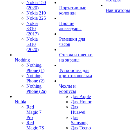
Nokia 150
(2020)
Портативные
Навигаторы
Nokia 210
колонки
Nokia 225
Nokia
Прочие
3310
аксессуары
(2017)
Nokia
Ремешки для
5310
часов
(2020)
Стекла и пленки
Nothing
на экраны
Nothing
Phone (1)
Устройства для
Nothing
криптокошелька
Phone (2)
Nothing
Чехлы и
Phone (2a)
корпусы
Для Apple
Nubia
Для Honor
Red
Для
Magic 7
Huawei
Pro
Для
Red
Samsung
Magic 7S
Для Tecno