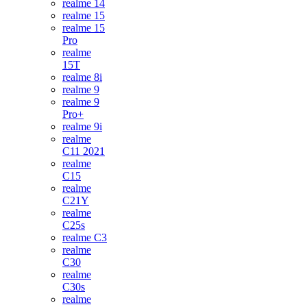
realme 14
realme 15
realme 15
Pro
realme
15T
realme 8i
realme 9
realme 9
Pro+
realme 9i
realme
C11 2021
realme
C15
realme
C21Y
realme
C25s
realme C3
realme
C30
realme
C30s
realme