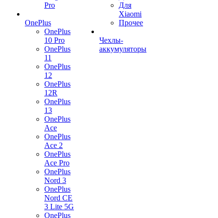
Pro
Для
Xiaomi
OnePlus
Прочее
OnePlus
10 Pro
Чехлы-
OnePlus
аккумуляторы
11
OnePlus
12
OnePlus
12R
OnePlus
13
OnePlus
Ace
OnePlus
Ace 2
OnePlus
Ace Pro
OnePlus
Nord 3
OnePlus
Nord CE
3 Lite 5G
OnePlus