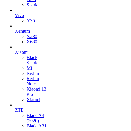
Spark
Vivo
Y35
Xenium
X280
X680
Xiaomi
Black
Shark
Mi
Redmi
Redmi
Note
Xiaomi 13
Pro
Xiaomi
ZTE
Blade A3
(2020)
Blade A31