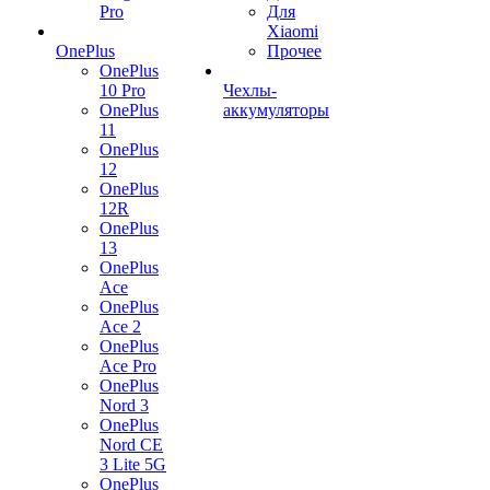
Pro
Для
Xiaomi
OnePlus
Прочее
OnePlus
10 Pro
Чехлы-
OnePlus
аккумуляторы
11
OnePlus
12
OnePlus
12R
OnePlus
13
OnePlus
Ace
OnePlus
Ace 2
OnePlus
Ace Pro
OnePlus
Nord 3
OnePlus
Nord CE
3 Lite 5G
OnePlus