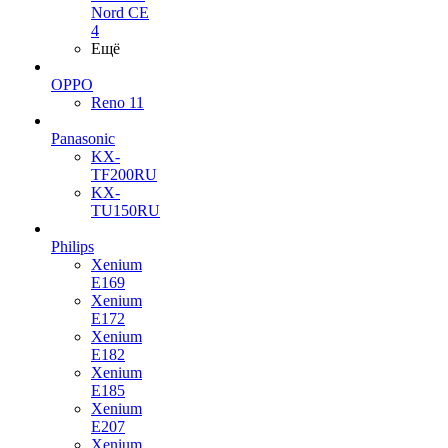
Nord CE
4
Ещё
OPPO
Reno 11
Panasonic
KX-
TF200RU
KX-
TU150RU
Philips
Xenium
E169
Xenium
E172
Xenium
E182
Xenium
E185
Xenium
E207
Xenium