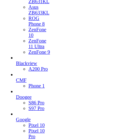
ZB631KL
Asus
ZB633KL
ROG
Phone 8
ZenFone
10
ZenFone
11 Ultra
ZenFone 9
Blackview
A200 Pro
CMF
Phone 1
Doogee
S86 Pro
S97 Pro
Google
Pixel 10
Pixel 10
Pro