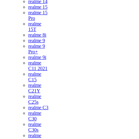
realme 14
realme 15
realme 15
Pro
realme
15T
realme 8i
realme 9
realme 9
Pro+
realme 9i
realme
C11 2021
realme
C15
realme
C21Y
realme
C25s
realme C3
realme
C30
realme
C30s
realme