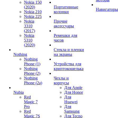
Nokia 150
(2020)
Портативные
Навигаторы
Nokia 210
колонки
Nokia 225
Nokia
Прочие
3310
аксессуары
(2017)
Nokia
Ремешки для
5310
часов
(2020)
Стекла и пленки
Nothing
на экраны
Nothing
Phone (1)
Устройства для
Nothing
криптокошелька
Phone (2)
Nothing
Чехлы и
Phone (2a)
корпусы
Для Apple
Nubia
Для Honor
Red
Для
Magic 7
Huawei
Pro
Для
Red
Samsung
Magic 7S
Для Tecno