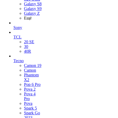
Galaxy S8
Galaxy S9
Galaxy Z
Ещё
Sony
TCL
20 SE
30
40R
Tecno
Camon 19
Camon
Phantom
X2
Pop 6 Pro
Pova 2
Pova 4
Pro
Pova
Spark 5
Spark Go
2023