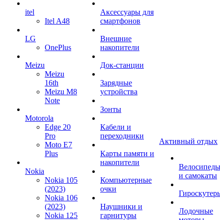
itel
Аксессуары для
Itel A48
смартфонов
LG
Внешние
OnePlus
накопители
Meizu
Док-станции
Meizu
16th
Зарядные
Meizu M8
устройства
Note
Зонты
Motorola
Edge 20
Кабели и
Pro
переходники
Активный отдых
Moto E7
Plus
Карты памяти и
накопители
Велосипед
Nokia
и самокаты
Nokia 105
Компьютерные
(2023)
очки
Гироскутер
Nokia 106
(2023)
Наушники и
Лодочные
Nokia 125
гарнитуры
моторы