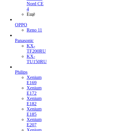
Nord CE
4
Ещё
OPPO
Reno 11
Panasonic
KX-
TF200RU
KX-
TU150RU
Philips
Xenium
E169
Xenium
E172
Xenium
E182
Xenium
E185
Xenium
E207
Xenium