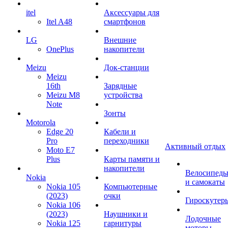
itel
Аксессуары для
Itel A48
смартфонов
LG
Внешние
OnePlus
накопители
Meizu
Док-станции
Meizu
16th
Зарядные
Meizu M8
устройства
Note
Зонты
Motorola
Edge 20
Кабели и
Pro
переходники
Активный отдых
Moto E7
Plus
Карты памяти и
накопители
Велосипед
Nokia
и самокаты
Nokia 105
Компьютерные
(2023)
очки
Гироскутер
Nokia 106
(2023)
Наушники и
Лодочные
Nokia 125
гарнитуры
моторы