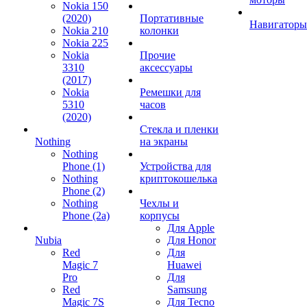
Nokia 150
(2020)
Портативные
Навигаторы
Nokia 210
колонки
Nokia 225
Nokia
Прочие
3310
аксессуары
(2017)
Nokia
Ремешки для
5310
часов
(2020)
Стекла и пленки
Nothing
на экраны
Nothing
Phone (1)
Устройства для
Nothing
криптокошелька
Phone (2)
Nothing
Чехлы и
Phone (2a)
корпусы
Для Apple
Nubia
Для Honor
Red
Для
Magic 7
Huawei
Pro
Для
Red
Samsung
Magic 7S
Для Tecno