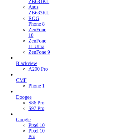
ZB631KL
Asus
ZB633KL
ROG
Phone 8
ZenFone
10
ZenFone
11 Ultra
ZenFone 9
Blackview
A200 Pro
CMF
Phone 1
Doogee
S86 Pro
S97 Pro
Google
Pixel 10
Pixel 10
Pro