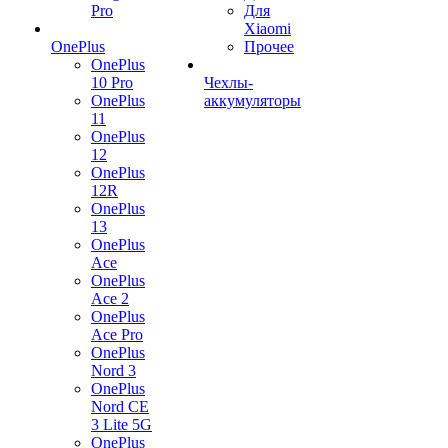
Pro
Для
Xiaomi
OnePlus
Прочее
OnePlus
10 Pro
Чехлы-
OnePlus
аккумуляторы
11
OnePlus
12
OnePlus
12R
OnePlus
13
OnePlus
Ace
OnePlus
Ace 2
OnePlus
Ace Pro
OnePlus
Nord 3
OnePlus
Nord CE
3 Lite 5G
OnePlus