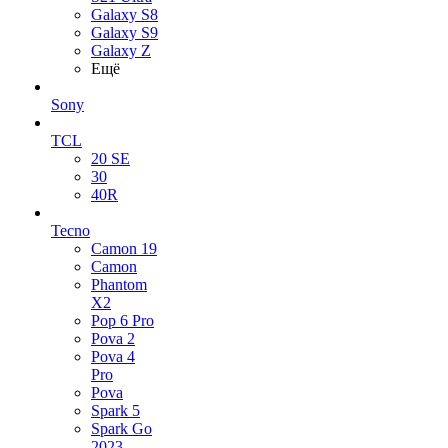
Galaxy S8
Galaxy S9
Galaxy Z
Ещё
Sony
TCL
20 SE
30
40R
Tecno
Camon 19
Camon
Phantom
X2
Pop 6 Pro
Pova 2
Pova 4
Pro
Pova
Spark 5
Spark Go
2023