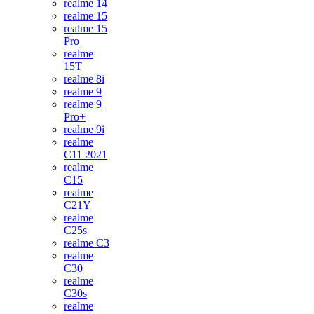
realme 14
realme 15
realme 15
Pro
realme
15T
realme 8i
realme 9
realme 9
Pro+
realme 9i
realme
C11 2021
realme
C15
realme
C21Y
realme
C25s
realme C3
realme
C30
realme
C30s
realme