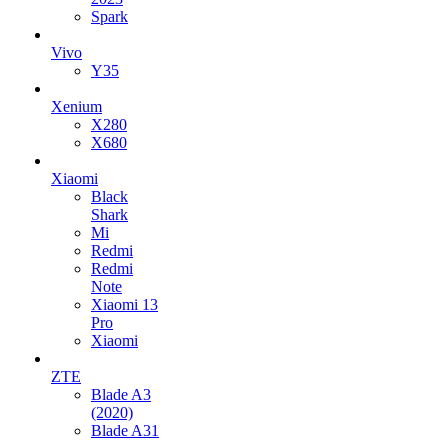
Spark
Vivo
Y35
Xenium
X280
X680
Xiaomi
Black
Shark
Mi
Redmi
Redmi
Note
Xiaomi 13
Pro
Xiaomi
ZTE
Blade A3
(2020)
Blade A31