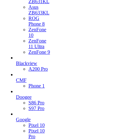
ZB631KL
Asus
ZB633KL
ROG
Phone 8
ZenFone
10
ZenFone
11 Ultra
ZenFone 9
Blackview
A200 Pro
CMF
Phone 1
Doogee
S86 Pro
S97 Pro
Google
Pixel 10
Pixel 10
Pro